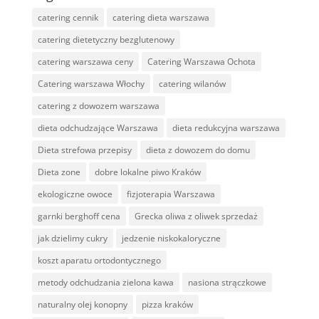
catering cennik
catering dieta warszawa
catering dietetyczny bezglutenowy
catering warszawa ceny
Catering Warszawa Ochota
Catering warszawa Włochy
catering wilanów
catering z dowozem warszawa
dieta odchudzające Warszawa
dieta redukcyjna warszawa
Dieta strefowa przepisy
dieta z dowozem do domu
Dieta zone
dobre lokalne piwo Kraków
ekologiczne owoce
fizjoterapia Warszawa
garnki berghoff cena
Grecka oliwa z oliwek sprzedaż
jak dzielimy cukry
jedzenie niskokaloryczne
koszt aparatu ortodontycznego
metody odchudzania zielona kawa
nasiona strączkowe
naturalny olej konopny
pizza kraków