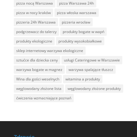
pizza nocą Warszawa
pizza Warszawa 24h
pizza w nocy kraków
pizza włoska warszawa
pizzeria 24h Warszawa
pizzeria wrocław
podgrzewacz do talerzy
produkty bogate w wapń
produkty ekologiczne
produkty wysokobiałkowe
sklep internetowy warzywa ekologiczne
sztućce dla dziecka ceny
usługi Cateringowe w Warszawie
warzywa bogate w magnez
warzywa spalające tłuszcz
Wina dla gości weselnych
witamina a produkty
węglowodany złożone lista
węglowodany złożone produkty
ćwiczenia wzmacniające poznań