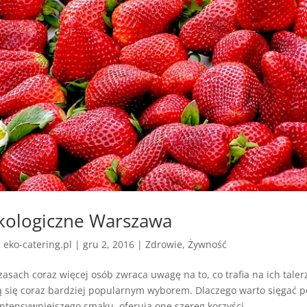
kologiczne Warszawa
z
eko-catering.pl
|
gru 2, 2016
|
Zdrowie
,
Żywność
zasach coraz więcej osób zwraca uwagę na to, co trafia na ich taler
ą się coraz bardziej popularnym wyborem. Dlaczego warto sięgać p
ntensywniejszego smaku, oferują one szereg korzyści...