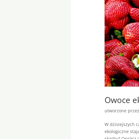
Owoce e
utworzone prze
W dzisiejszych c
ekologiczne staj
skarby? Oprócz i