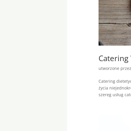
Catering
utworzone prze
Catering dietety
życia niejednokr
szereg usług ca