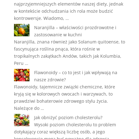
najprzyjemniejszych elementów naszej diety, jednak
w kontekście odchudzania ich rola może budzić
kontrowersje. Wiadomo, …
Naranjilla – właściwości prozdrowotne i
zastosowanie w kuchni
Naranjilla, znana również jako Solanum quitoense, to
fascynująca roślina pnąca, która rośnie w
tropikalnych zakątkach Andów, takich jak Kolumbia,
Peru …
Flawonoidy – co to jest i jak wpływają na
nasze zdrowie?
Flawonoidy, tajemnicze związki chemiczne, które
kryją się w kolorowych owocach i warzywach, to
prawdziwi bohaterowie zdrowego stylu życia.
Należące do …
Jak obniżyć poziom cholesterolu?
Wysoki poziom cholesterolu to problem
dotykający coraz większą liczbę osób, a jego
konsekwencje mogą być poważne dla zdrowia.