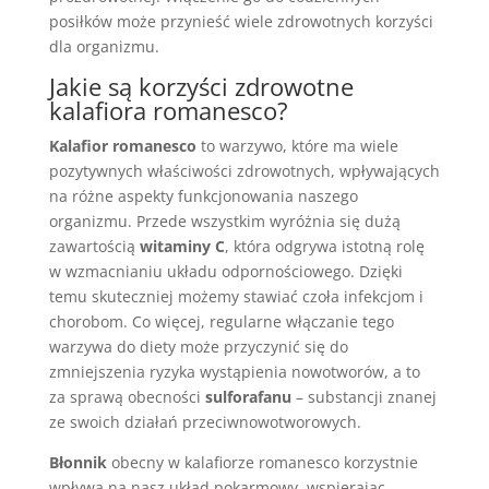
posiłków może przynieść wiele zdrowotnych korzyści
dla organizmu.
Jakie są korzyści zdrowotne
kalafiora romanesco?
Kalafior romanesco
to warzywo, które ma wiele
pozytywnych właściwości zdrowotnych, wpływających
na różne aspekty funkcjonowania naszego
organizmu. Przede wszystkim wyróżnia się dużą
zawartością
witaminy C
, która odgrywa istotną rolę
w wzmacnianiu układu odpornościowego. Dzięki
temu skuteczniej możemy stawiać czoła infekcjom i
chorobom. Co więcej, regularne włączanie tego
warzywa do diety może przyczynić się do
zmniejszenia ryzyka wystąpienia nowotworów, a to
za sprawą obecności
sulforafanu
– substancji znanej
ze swoich działań przeciwnowotworowych.
Błonnik
obecny w kalafiorze romanesco korzystnie
wpływa na nasz układ pokarmowy, wspierając