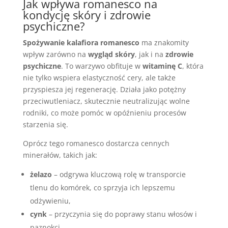
Jak wpływa romanesco na
kondycję skóry i zdrowie
psychiczne?
Spożywanie kalafiora romanesco
ma znakomity
wpływ zarówno na
wygląd skóry
, jak i na
zdrowie
psychiczne
. To warzywo obfituje w
witaminę C
, która
nie tylko wspiera elastyczność cery, ale także
przyspiesza jej regenerację. Działa jako potężny
przeciwutleniacz, skutecznie neutralizując wolne
rodniki, co może pomóc w opóźnieniu procesów
starzenia się.
Oprócz tego romanesco dostarcza cennych
minerałów, takich jak:
żelazo
– odgrywa kluczową rolę w transporcie
tlenu do komórek, co sprzyja ich lepszemu
odżywieniu,
cynk
– przyczynia się do poprawy stanu włosów i
paznokci.