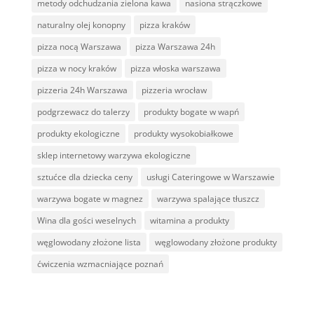
metody odchudzania zielona kawa
nasiona strączkowe
naturalny olej konopny
pizza kraków
pizza nocą Warszawa
pizza Warszawa 24h
pizza w nocy kraków
pizza włoska warszawa
pizzeria 24h Warszawa
pizzeria wrocław
podgrzewacz do talerzy
produkty bogate w wapń
produkty ekologiczne
produkty wysokobiałkowe
sklep internetowy warzywa ekologiczne
sztućce dla dziecka ceny
usługi Cateringowe w Warszawie
warzywa bogate w magnez
warzywa spalające tłuszcz
Wina dla gości weselnych
witamina a produkty
węglowodany złożone lista
węglowodany złożone produkty
ćwiczenia wzmacniające poznań