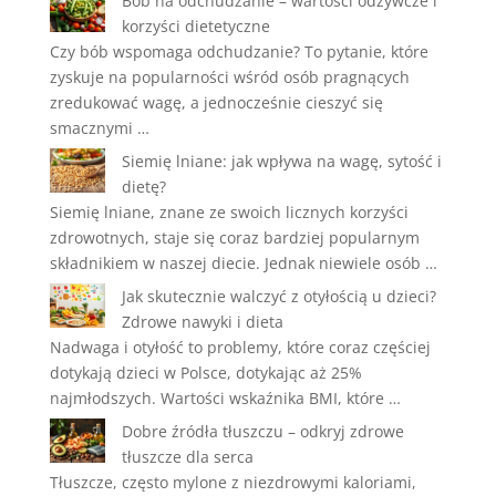
Bób na odchudzanie – wartości odżywcze i
korzyści dietetyczne
Czy bób wspomaga odchudzanie? To pytanie, które
zyskuje na popularności wśród osób pragnących
zredukować wagę, a jednocześnie cieszyć się
smacznymi …
Siemię lniane: jak wpływa na wagę, sytość i
dietę?
Siemię lniane, znane ze swoich licznych korzyści
zdrowotnych, staje się coraz bardziej popularnym
składnikiem w naszej diecie. Jednak niewiele osób …
Jak skutecznie walczyć z otyłością u dzieci?
Zdrowe nawyki i dieta
Nadwaga i otyłość to problemy, które coraz częściej
dotykają dzieci w Polsce, dotykając aż 25%
najmłodszych. Wartości wskaźnika BMI, które …
Dobre źródła tłuszczu – odkryj zdrowe
tłuszcze dla serca
Tłuszcze, często mylone z niezdrowymi kaloriami,