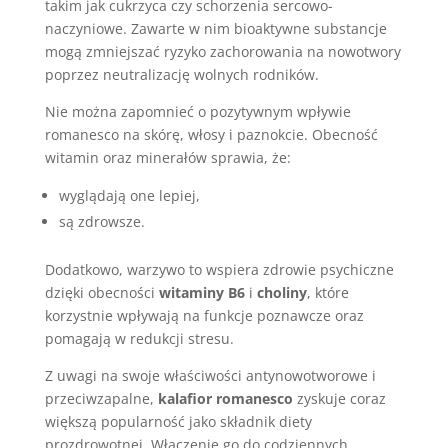
takim jak cukrzyca czy schorzenia sercowo-
naczyniowe. Zawarte w nim bioaktywne substancje
mogą zmniejszać ryzyko zachorowania na nowotwory
poprzez neutralizację wolnych rodników.
Nie można zapomnieć o pozytywnym wpływie
romanesco na skórę, włosy i paznokcie. Obecność
witamin oraz minerałów sprawia, że:
wyglądają one lepiej,
są zdrowsze.
Dodatkowo, warzywo to wspiera zdrowie psychiczne
dzięki obecności
witaminy B6
i
choliny
, które
korzystnie wpływają na funkcje poznawcze oraz
pomagają w redukcji stresu.
Z uwagi na swoje właściwości antynowotworowe i
przeciwzapalne,
kalafior romanesco
zyskuje coraz
większą popularność jako składnik diety
prozdrowotnej. Włączenie go do codziennych