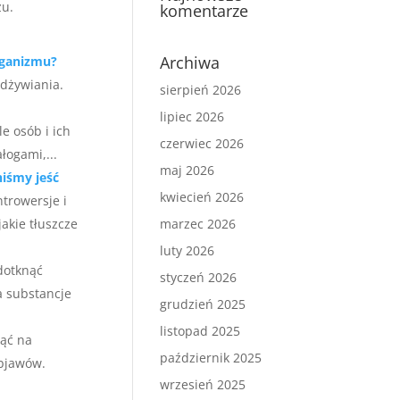
zu.
komentarze
Archiwa
rganizmu?
odżywiania.
sierpień 2026
lipiec 2026
e osób i ich
czerwiec 2026
łogami,...
maj 2026
niśmy jeść
kwiecień 2026
ntrowersje i
akie tłuszcze
marzec 2026
luty 2026
dotknąć
styczeń 2026
a substancje
grudzień 2025
listopad 2025
nąć na
październik 2025
objawów.
wrzesień 2025