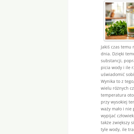
Jakiś czas temu 
dnia. Dzięki tem
substancji, popr
picia wody i ile
uświadomić sobi
Wynika to z teg
wielu różnych cz
temperatura otoc
przy wysokiej t
waży mało i nie 
wypijać człowiek
także zwiększy s
tyle wody, ile tr