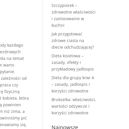
Szczypiorek –
zdrowotne właściwości
i zastosowanie w
kuchni
Jak przygotować
zdrowe ciasta na
wody każdego
diecie odchudzającej?
niezdrowych
Dieta kisielowa –
awda na temat
zasady, efekty i
im warto
przykładowy jadłospis
pytanie.
Dieta dla grupy krwi A
 zależności od
– zasady, jadłospis i
 praca czy
korzyści zdrowotne
ę fizyczną
 kobieta, która
Brukselka: właściwości,
rą powinien
wartości odżywcze i
m niż zima, a
korzyści zdrowotne
powinniśmy pić
stanawiamy się,
Najnowsze