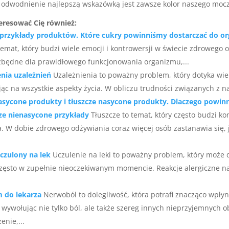
y odwodnienie najlepszą wskazówką jest zawsze kolor naszego moc
eresować Cię również:
 przykłady produktów. Które cukry powinniśmy dostarczać do o
temat, który budzi wiele emocji i kontrowersji w świecie zdrowego 
zbędne dla prawidłowego funkcjonowania organizmu,...
nia uzależnień
Uzależnienia to poważny problem, który dotyka wiel
jąc na wszystkie aspekty życia. W obliczu trudności związanych z na
asycone produkty i tłuszcze nasycone produkty. Dlaczego powin
cze nienasycone przykłady
Tłuszcze to temat, który często budzi ko
. W dobie zdrowego odżywiania coraz więcej osób zastanawia się, j
uczulony na lek
Uczulenie na leki to poważny problem, który może 
często w zupełnie nieoczekiwanym momencie. Reakcje alergiczne n
 do lekarza
Nerwoból to dolegliwość, która potrafi znacząco wpły
 wywołując nie tylko ból, ale także szereg innych nieprzyjemnych 
enie,...