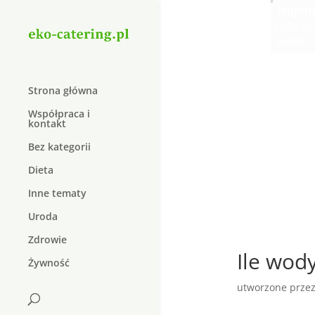
Cater
Elektr
Kręgo
Najle
Najsma
Krem 
Duolif
Organi
Elektro
Kręgoz
Czy wie
Lato to
W dzis
Suplem
dopiln
do lecz
schorz
pożywn
sałatki
który j
W dzisi
natura
Strona główna
Współpraca i
kontakt
Bez kategorii
Dieta
Inne tematy
Uroda
Zdrowie
Ile wod
Żywność
utworzone prze