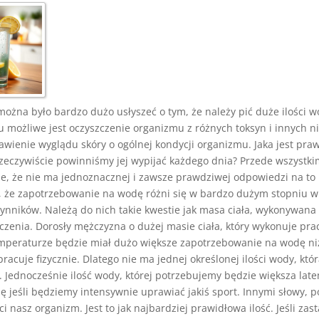
można było bardzo dużo usłyszeć o tym, że należy pić duże ilości 
u możliwe jest oczyszczenie organizmu z różnych toksyn i innych 
awienie wyglądu skóry o ogólnej kondycji organizmu. Jaka jest pr
 rzeczywiście powinniśmy jej wypijać każdego dnia? Przede wszystk
e, że nie ma jednoznacznej i zawsze prawdziwej odpowiedzi na to 
o, że zapotrzebowanie na wodę różni się w bardzo dużym stopniu w
ynników. Należą do nich takie kwestie jak masa ciała, wykonywana
zenia. Dorosły mężczyzna o dużej masie ciała, który wykonuje prac
emperaturze będzie miał dużo większe zapotrzebowanie na wodę niż
pracuje fizycznie. Dlatego nie ma jednej określonej ilości wody, któ
. Jednocześnie ilość wody, której potrzebujemy będzie większa late
ię jeśli będziemy intensywnie uprawiać jakiś sport. Innymi słowy, 
aci nasz organizm. Jest to jak najbardziej prawidłowa ilość. Jeśli za