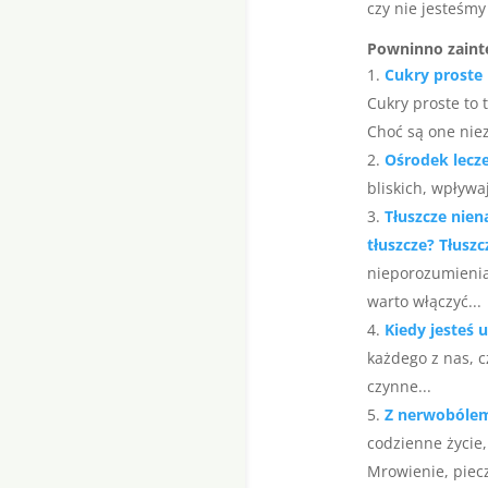
czy nie jesteśm
Powninno zaint
Cukry proste
Cukry proste to 
Choć są one nie
Ośrodek lecze
bliskich, wpływa
Tłuszcze nien
tłuszcze? Tłusz
nieporozumienia
warto włączyć...
Kiedy jesteś 
każdego z nas, 
czynne...
Z nerwobólem
codzienne życie,
Mrowienie, piecz