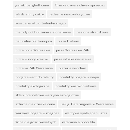
garnki berghoff cena
Grecka oliwa z oliwek sprzedaż
jak dzielimy cukry
jedzenie niskokaloryczne
koszt aparatu ortodontycznego
metody odchudzania zielona kawa
nasiona strączkowe
naturalny olej konopny
pizza kraków
pizza nocą Warszawa
pizza Warszawa 24h
pizza w nocy kraków
pizza włoska warszawa
pizzeria 24h Warszawa
pizzeria wrocław
podgrzewacz do talerzy
produkty bogate w wapń
produkty ekologiczne
produkty wysokobiałkowe
sklep internetowy warzywa ekologiczne
sztućce dla dziecka ceny
usługi Cateringowe w Warszawie
warzywa bogate w magnez
warzywa spalające tłuszcz
Wina dla gości weselnych
witamina a produkty