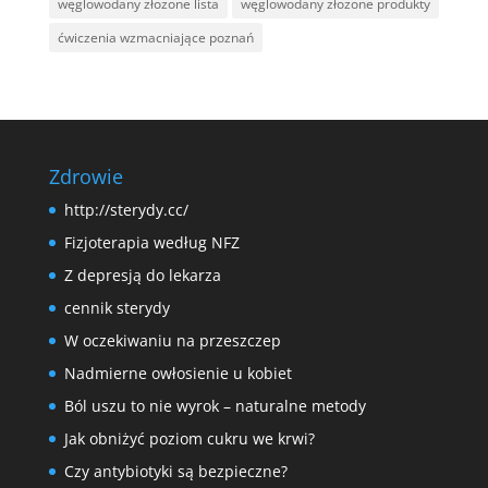
węglowodany złożone lista
węglowodany złożone produkty
ćwiczenia wzmacniające poznań
Zdrowie
http://sterydy.cc/
Fizjoterapia według NFZ
Z depresją do lekarza
cennik sterydy
W oczekiwaniu na przeszczep
Nadmierne owłosienie u kobiet
Ból uszu to nie wyrok – naturalne metody
Jak obniżyć poziom cukru we krwi?
Czy antybiotyki są bezpieczne?