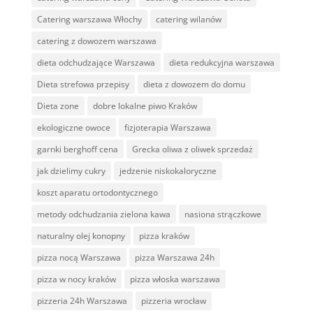
Catering warszawa Włochy
catering wilanów
catering z dowozem warszawa
dieta odchudzające Warszawa
dieta redukcyjna warszawa
Dieta strefowa przepisy
dieta z dowozem do domu
Dieta zone
dobre lokalne piwo Kraków
ekologiczne owoce
fizjoterapia Warszawa
garnki berghoff cena
Grecka oliwa z oliwek sprzedaż
jak dzielimy cukry
jedzenie niskokaloryczne
koszt aparatu ortodontycznego
metody odchudzania zielona kawa
nasiona strączkowe
naturalny olej konopny
pizza kraków
pizza nocą Warszawa
pizza Warszawa 24h
pizza w nocy kraków
pizza włoska warszawa
pizzeria 24h Warszawa
pizzeria wrocław