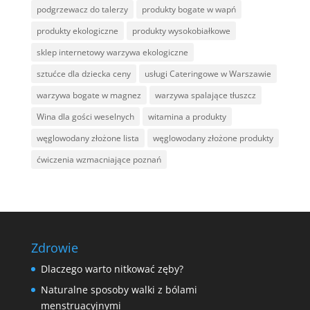
podgrzewacz do talerzy
produkty bogate w wapń
produkty ekologiczne
produkty wysokobiałkowe
sklep internetowy warzywa ekologiczne
sztućce dla dziecka ceny
usługi Cateringowe w Warszawie
warzywa bogate w magnez
warzywa spalające tłuszcz
Wina dla gości weselnych
witamina a produkty
węglowodany złożone lista
węglowodany złożone produkty
ćwiczenia wzmacniające poznań
Zdrowie
Dlaczego warto nitkować zęby?
Naturalne sposoby walki z bólami
menstruacyjnymi