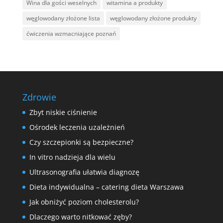
Wina dla gości weselnych
witamina a produkty
węglowodany złożone lista
węglowodany złożone produkty
ćwiczenia wzmacniające poznań
Zdrowie
Zbyt niskie ciśnienie
Ośrodek leczenia uzależnień
Czy szczepionki są bezpieczne?
In vitro nadzieja dla wielu
Ultrasonografia ułatwia diagnozę
Dieta indywidualna – catering dieta Warszawa
Jak obniżyć poziom cholesterolu?
Dlaczego warto nitkować zęby?