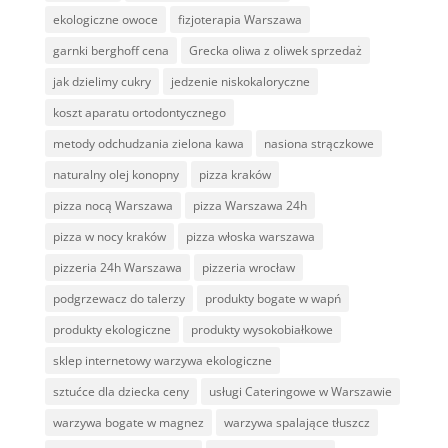
ekologiczne owoce
fizjoterapia Warszawa
garnki berghoff cena
Grecka oliwa z oliwek sprzedaż
jak dzielimy cukry
jedzenie niskokaloryczne
koszt aparatu ortodontycznego
metody odchudzania zielona kawa
nasiona strączkowe
naturalny olej konopny
pizza kraków
pizza nocą Warszawa
pizza Warszawa 24h
pizza w nocy kraków
pizza włoska warszawa
pizzeria 24h Warszawa
pizzeria wrocław
podgrzewacz do talerzy
produkty bogate w wapń
produkty ekologiczne
produkty wysokobiałkowe
sklep internetowy warzywa ekologiczne
sztućce dla dziecka ceny
usługi Cateringowe w Warszawie
warzywa bogate w magnez
warzywa spalające tłuszcz