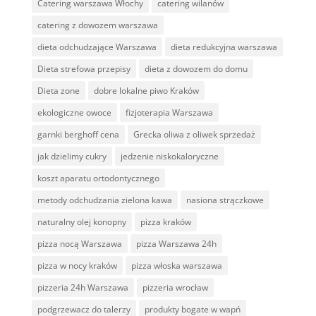
Catering warszawa Włochy
catering wilanów
catering z dowozem warszawa
dieta odchudzające Warszawa
dieta redukcyjna warszawa
Dieta strefowa przepisy
dieta z dowozem do domu
Dieta zone
dobre lokalne piwo Kraków
ekologiczne owoce
fizjoterapia Warszawa
garnki berghoff cena
Grecka oliwa z oliwek sprzedaż
jak dzielimy cukry
jedzenie niskokaloryczne
koszt aparatu ortodontycznego
metody odchudzania zielona kawa
nasiona strączkowe
naturalny olej konopny
pizza kraków
pizza nocą Warszawa
pizza Warszawa 24h
pizza w nocy kraków
pizza włoska warszawa
pizzeria 24h Warszawa
pizzeria wrocław
podgrzewacz do talerzy
produkty bogate w wapń