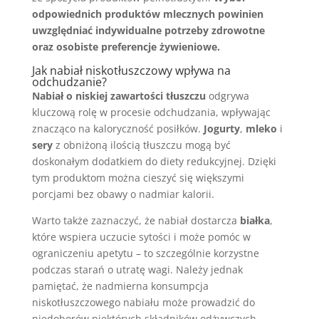
odpowiednich produktów mlecznych powinien
uwzględniać indywidualne potrzeby zdrowotne
oraz osobiste preferencje żywieniowe.
Jak nabiał niskotłuszczowy wpływa na
odchudzanie?
Nabiał o niskiej zawartości tłuszczu
odgrywa
kluczową rolę w procesie odchudzania, wpływając
znacząco na kaloryczność posiłków.
Jogurty
,
mleko
i
sery
z obniżoną ilością tłuszczu mogą być
doskonałym dodatkiem do diety redukcyjnej. Dzięki
tym produktom można cieszyć się większymi
porcjami bez obawy o nadmiar kalorii.
Warto także zaznaczyć, że nabiał dostarcza
białka
,
które wspiera uczucie sytości i może pomóc w
ograniczeniu apetytu – to szczególnie korzystne
podczas starań o utratę wagi. Należy jednak
pamiętać, że nadmierna konsumpcja
niskotłuszczowego nabiału może prowadzić do
niedoborów niektórych składników odżywczych,