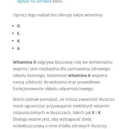
wpływ na zdrowie
kości.
Oprócz tego nabiał ten oferuje także witaminy:
D
,
E
,
K
,
A
.
Witamina D
odgrywa kluczową rolę we wchłanianiu
wapnia i jest niezbędna dla zachowania zdrowego
układu kostnego. Natomiast
witamina A
wspiera
naszą zdolność do widzenia oraz prawidłowe
funkcjonowanie układu odpornościowego.
Warto jednak pamiętać, że niższa zawartość tłuszczu
może ograniczać przyswajanie niektórych witamin
rozpuszczalnych w tłuszczach, takich jak
E
i
K
.
Dlatego ważne jest, aby wzbogacać dietę
niskotłuszczową o inne źródła zdrowych tłuszczy.