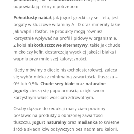
odpowiadają różnym potrzebom.
Pełnotłusty nabiał
, jak jogurt grecki czy ser feta, jest
bogaty w kluczowe witaminy A i D oraz minerały takie
jak wapń i fosfor. Te produkty mogą również
korzystnie wpływać na profil lipidowy w organizmie.
Z kolei
niskotłuszczowe alternatywy
, takie jak chude
mleko czy kefir, dostarczają wysokiej jakości białka i
wapnia przy mniejszej kaloryczności.
Kiedy mówimy o diecie niskocholesterolowej, zaleca
się wybór mleka z minimalną zawartością tłuszczu –
0% lub 0,5%.
Chude sery białe
oraz
naturalne
jogurty
cieszą się popularnością dzięki swoim
korzystnym właściwościom zdrowotnym.
Osoby dążące do redukcji masy ciała powinny
postawić na produkty o obniżonej zawartości
tłuszczu.
Jogurt naturalny
oraz
maślanka
to świetne
źródła składników odżywczych bez nadmiaru kalorii.