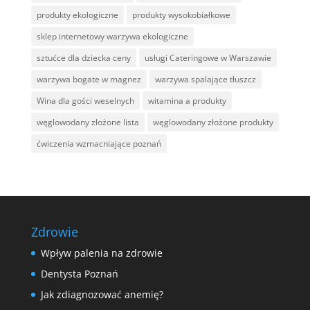
produkty ekologiczne
produkty wysokobiałkowe
sklep internetowy warzywa ekologiczne
sztućce dla dziecka ceny
usługi Cateringowe w Warszawie
warzywa bogate w magnez
warzywa spalające tłuszcz
Wina dla gości weselnych
witamina a produkty
węglowodany złożone lista
węglowodany złożone produkty
ćwiczenia wzmacniające poznań
Zdrowie
Wpływ palenia na zdrowie
Dentysta Poznań
Jak zdiagnozować anemię?