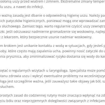
e osłonią uszy przed wiatrem i zimnem. Ekstremalne zmiany tempe
u uszu, a nawet do infekcji.
e ważną zasadą jest dbanie o odpowiednią higienę uszu. Należy pa
nich patyczków higienicznych, ponieważ mogą one wprowadzać zan
u słuchowego. Zamiast tego, warto regularnie czyścić uszy zewnęt
czki. Jeśli odczuwasz nadmierne gromadzenie się woskowiny, najlep
ę z lekarzem, który bezpiecznie usunie nadmiar woskowiny.
m krokiem jest unikanie kontaktu z wodą w sytuacjach, gdy jesteś
soby, które często mają zapalenia ucha, powinny nosić zatyczki do
ania prysznica, aby zminimalizować ryzyko dostania się wody do ka
iętać o regularnych wizytach u laryngologa. Specjalista może pom
tanu zdrowia uszu i wykryć ewentualne problemy na wcześniejszy
loga jest szczególnie ważna, jeśli zauważysz takie objawy jak ból,
 słuchem.
prostych zasad do codziennej rutyny może znacząco wpłynąć na zd
ciu bólu oraz nieprzyjemnych dolegliwości związanych z infekcjam