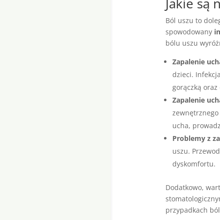
Jakie są 
Ból uszu to dole
spowodowany
i
bólu uszu wyróż
Zapalenie uc
dzieci. Infekc
gorączką oraz 
Zapalenie uc
zewnętrznego 
ucha, prowadzą
Problemy z z
uszu. Przewod
dyskomfortu.
Dodatkowo, wart
stomatologicznym
przypadkach ból