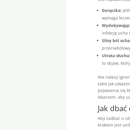
Gorączka:
Jeśl
wymaga leczen
Wydobywający 
infekcję ucha
Silny ból ucha
przeciwbólowy
Utrata słuchu
to objaw, któr
Nie należy igno
takie jak zakaż
pojawienia się 
lekarzem, aby u
Jak dbać 
Aby zadbać o zdr
krokiem jest uni