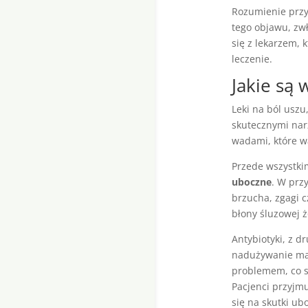
Rozumienie przy
tego objawu, zw
się z lekarzem,
leczenie.
Jakie są
Leki na ból uszu
skutecznymi nar
wadami, które w
Przede wszystki
uboczne
. W prz
brzucha, zgagi 
błony śluzowej 
Antybiotyki, z d
nadużywanie ma
problemem, co s
Pacjenci przyjmu
się na skutki ub