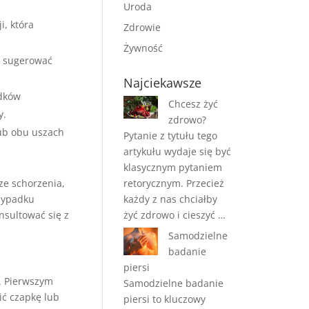
Uroda
i, która
Zdrowie
Żywność
ą sugerować
Najciekawsze
odków
Chcesz żyć
y.
zdrowo?
lub obu uszach
Pytanie z tytułu tego
artykułu wydaje się być
klasycznym pytaniem
e schorzenia,
retorycznym. Przecież
rzypadku
każdy z nas chciałby
nsultować się z
żyć zdrowo i cieszyć …
Samodzielne
badanie
piersi
d. Pierwszym
Samodzielne badanie
ić czapkę lub
piersi to kluczowy