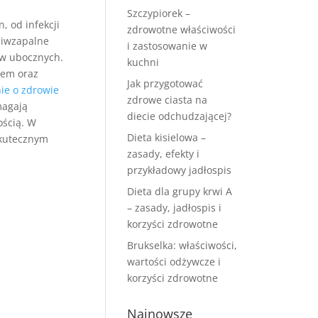
Szczypiorek –
, od infekcji
zdrowotne właściwości
ciwzapalne
i zastosowanie w
ów ubocznych.
kuchni
iem oraz
Jak przygotować
ie o zdrowie
zdrowe ciasta na
magają
diecie odchudzającej?
ością. W
Dieta kisielowa –
skutecznym
zasady, efekty i
przykładowy jadłospis
Dieta dla grupy krwi A
– zasady, jadłospis i
korzyści zdrowotne
Brukselka: właściwości,
wartości odżywcze i
korzyści zdrowotne
Najnowsze