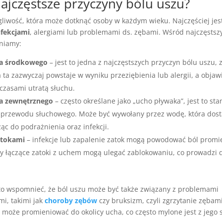
najczęstsze przyczyny bólu uszu?
gliwość, która może dotknąć osoby w każdym wieku. Najczęściej jes
nfekcjami
, alergiami lub problemami ds. zębami. Wśród najczęstsz
niamy:
ha środkowego
– jest to jedna z najczęstszych przyczyn bólu uszu, 
ja ta zazwyczaj powstaje w wyniku przeziębienia lub alergii, a objaw
czasami utratą słuchu.
ha zewnętrznego
– często określane jako „ucho pływaka”, jest to sta
przewodu słuchowego. Może być wywołany przez wodę, która dosta
c do podrażnienia oraz infekcji.
atokami
– infekcje lub zapalenie zatok mogą powodować ból promi
y łączące zatoki z uchem mogą ulegać zablokowaniu, co prowadzi 
o wspomnieć, że ból uszu może być także związany z problemami
i, takimi jak
choroby zębów
czy bruksizm, czyli zgrzytanie zębami
 może promieniować do okolicy ucha, co często mylone jest z jego