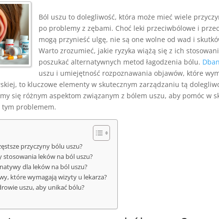
Ból uszu to dolegliwość, która może mieć wiele przyczyn
po problemy z zębami. Choć leki przeciwbólowe i prze
mogą przynieść ulgę, nie są one wolne od wad i skutk
Warto zrozumieć, jakie ryzyka wiążą się z ich stosowan
poszukać alternatywnych metod łagodzenia bólu.
Dban
uszu i umiejętność rozpoznawania objawów, które wy
rskiej, to kluczowe elementy w skutecznym zarządzaniu tą dolegliw
zymy się różnym aspektom związanym z bólem uszu, aby pomóc w 
z tym problemem.
częstsze przyczyny bólu uszu?
dy stosowania leków na ból uszu?
ernatywy dla leków na ból uszu?
awy, które wymagają wizyty u lekarza?
drowie uszu, aby unikać bólu?