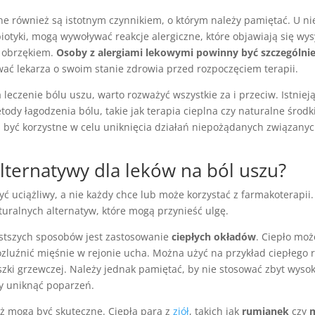
ne również są istotnym czynnikiem, o którym należy pamiętać. U ni
biotyki, mogą wywoływać reakcje alergiczne, które objawiają się wy
 obrzękiem.
Osoby z alergiami lekowymi powinny być szczególnie
ać lekarza o swoim stanie zdrowia przed rozpoczęciem terapii.
 leczenie bólu uszu, warto rozważyć wszystkie za i przeciw. Istnieją
ody łagodzenia bólu, takie jak terapia cieplna czy naturalne środ
ą być korzystne w celu uniknięcia działań niepożądanych związanyc
alternatywy dla leków na ból uszu?
ć uciążliwy, a nie każdy chce lub może korzystać z farmakoterapii.
aturalnych alternatyw, które mogą przynieść ulgę.
stszych sposobów jest zastosowanie
ciepłych okładów
. Ciepło mo
rozluźnić mięśnie w rejonie ucha. Można użyć na przykład ciepłego 
zki grzewczej. Należy jednak pamiętać, by nie stosować zbyt wysok
y uniknąć poparzeń.
eż mogą być skuteczne. Ciepła para z
ziół
, takich jak
rumianek
czy
m