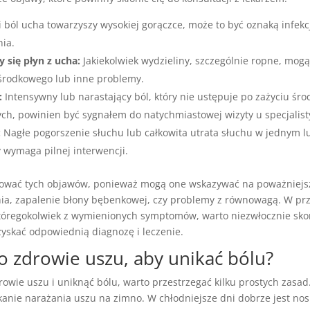
i ból ucha towarzyszy wysokiej gorączce, może to być oznaką infekcj
ia.
się płyn z ucha:
Jakiekolwiek wydzieliny, szczególnie ropne, mog
 środkowego lub inne problemy.
:
Intensywny lub narastający ból, który nie ustępuje po zażyciu śr
ch, powinien być sygnałem do natychmiastowej wizyty u specjalist
:
Nagłe pogorszenie słuchu lub całkowita utrata słuchu w jednym 
y wymaga pilnej interwencji.
rować tych objawów, ponieważ mogą one wskazywać na poważniejsz
enia, zapalenie błony bębenkowej, czy problemy z równowagą. W p
któregokolwiek z wymienionych symptomów, warto niezwłocznie sko
zyskać odpowiednią diagnozę i leczenie.
o zdrowie uszu, aby unikać bólu?
owie uszu i uniknąć bólu, warto przestrzegać kilku prostych zasa
kanie narażania uszu na zimno. W chłodniejsze dni dobrze jest nos