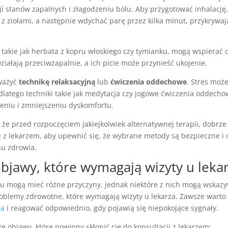
i stanów zapalnych i złagodzeniu bólu. Aby przygotować inhalację,
z ziołami, a następnie wdychać parę przez kilka minut, przykrywaj
, takie jak herbata z kopru włoskiego czy tymianku, mogą wspierać
ziałają przeciwzapalnie, a ich picie może przynieść ukojenie.
ważyć
technikę relaksacyjną
lub
ćwiczenia oddechowe
. Stres moż
dlatego techniki takie jak medytacja czy jogowe ćwiczenia oddech
niu i zmniejszeniu dyskomfortu.
 że przed rozpoczęciem jakiejkolwiek alternatywnej terapii, dobrze 
ę z lekarzem, aby upewnić się, że wybrane metody są bezpieczne i
nu zdrowia.
objawy, które wymagają wizyty u leka
u mogą mieć różne przyczyny, jednak niektóre z nich mogą wskaz
oblemy zdrowotne, które wymagają wizyty u lekarza. Zawsze wart
ia
i reagować odpowiednio, gdy pojawią się niepokojące sygnały.
e objawy, które powinny skłonić cię do konsultacji z lekarzem: