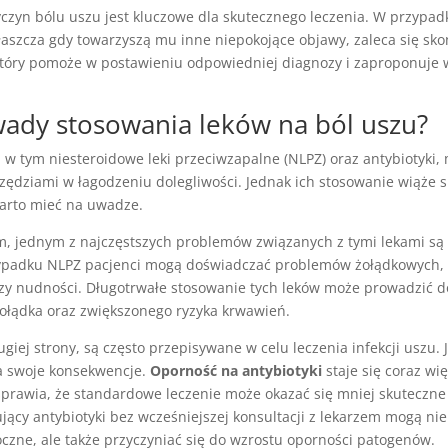
czyn bólu uszu jest kluczowe dla skutecznego leczenia. W przypad
łaszcza gdy towarzyszą mu inne niepokojące objawy, zaleca się sk
 który pomoże w postawieniu odpowiedniej diagnozy i zaproponuje 
 wady stosowania leków na ból uszu?
, w tym niesteroidowe leki przeciwzapalne (NLPZ) oraz antybiotyki,
zędziami w łagodzeniu dolegliwości. Jednak ich stosowanie wiąże 
arto mieć na uwadze.
m, jednym z najczęstszych problemów związanych z tymi lekami są
ypadku NLPZ pacjenci mogą doświadczać problemów żołądkowych,
czy nudności. Długotrwałe stosowanie tych leków może prowadzić 
żołądka oraz zwiększonego ryzyka krwawień.
rugiej strony, są często przepisywane w celu leczenia infekcji uszu. 
 swoje konsekwencje.
Oporność na antybiotyki
staje się coraz wi
prawia, że standardowe leczenie może okazać się mniej skuteczne 
jący antybiotyki bez wcześniejszej konsultacji z lekarzem mogą nie
oczne, ale także przyczyniać się do wzrostu oporności patogenów.