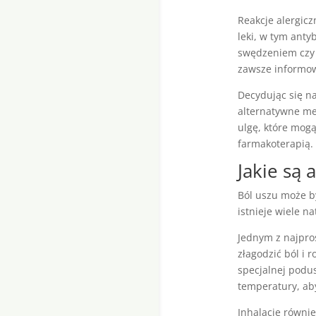
Reakcje alergicz
leki, w tym anty
swędzeniem czy
zawsze informow
Decydując się na
alternatywne met
ulgę, które mog
farmakoterapią.
Jakie są 
Ból uszu może by
istnieje wiele n
Jednym z najpro
złagodzić ból i 
specjalnej podus
temperatury, ab
Inhalacje równi