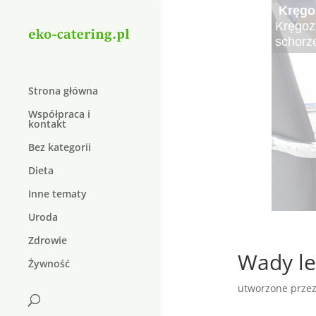
Cater
Elektr
Kręgo
Najle
Najsma
Krem 
Duolif
Organi
Elektro
Kręgoz
Czy wie
Lato to
W dzis
Suplem
dopiln
do lecz
schorz
pożywn
sałatki
który j
W dzisi
natura
Strona główna
Współpraca i
kontakt
Bez kategorii
Dieta
Inne tematy
Uroda
Zdrowie
Wady le
Żywność
utworzone prze