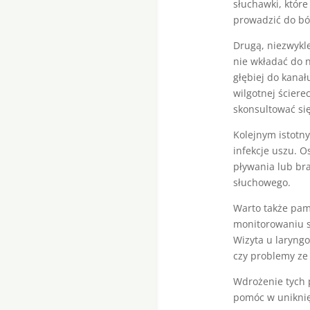
słuchawki, któr
prowadzić do ból
Drugą, niezwykl
nie wkładać do 
głębiej do kanał
wilgotnej ściere
skonsultować si
Kolejnym istotny
infekcje uszu. O
pływania lub br
słuchowego.
Warto także pam
monitorowaniu s
Wizyta u laryngo
czy problemy ze
Wdrożenie tych 
pomóc w uniknię