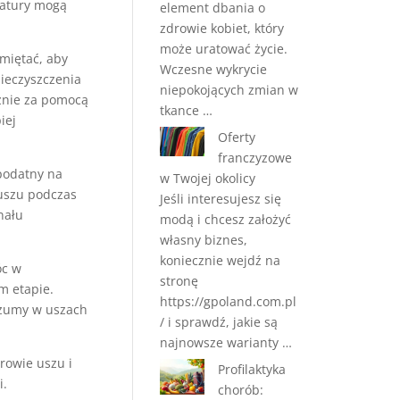
ratury mogą
element dbania o
zdrowie kobiet, który
może uratować życie.
miętać, aby
Wczesne wykrycie
ieczyszczenia
niepokojących zmian w
rznie za pomocą
tkance …
iej
Oferty
franczyzowe
 podatny na
w Twojej okolicy
 uszu podczas
Jeśli interesujesz się
nału
modą i chcesz założyć
własny biznes,
koniecznie wejdź na
óc w
stronę
m etapie.
https://gpoland.com.pl
 szumy w uszach
/ i sprawdź, jakie są
najnowsze warianty …
rowie uszu i
Profilaktyka
i.
chorób: