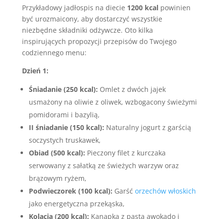
Przykładowy jadłospis na diecie
1200 kcal
powinien
być urozmaicony, aby dostarczyć wszystkie
niezbędne składniki odżywcze. Oto kilka
inspirujących propozycji przepisów do Twojego
codziennego menu:
Dzień 1:
Śniadanie (250 kcal):
Omlet z dwóch jajek
usmażony na oliwie z oliwek, wzbogacony świeżymi
pomidorami i bazylią,
II śniadanie (150 kcal):
Naturalny jogurt z garścią
soczystych truskawek,
Obiad (500 kcal):
Pieczony filet z kurczaka
serwowany z sałatką ze świeżych warzyw oraz
brązowym ryżem,
Podwieczorek (100 kcal):
Garść
orzechów włoskich
jako energetyczna przekąska,
Kolacja (200 kcal):
Kanapka z pastą awokado i