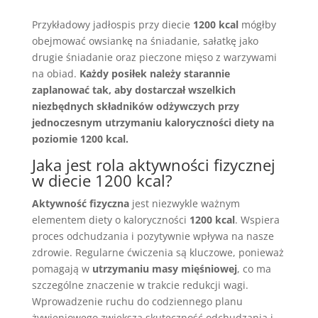
Przykładowy jadłospis przy diecie
1200 kcal
mógłby
obejmować owsiankę na śniadanie, sałatkę jako
drugie śniadanie oraz pieczone mięso z warzywami
na obiad.
Każdy posiłek należy starannie
zaplanować tak, aby dostarczał wszelkich
niezbędnych składników odżywczych przy
jednoczesnym utrzymaniu kaloryczności diety na
poziomie
1200 kcal
.
Jaka jest rola aktywności fizycznej
w diecie 1200 kcal?
Aktywność fizyczna
jest niezwykle ważnym
elementem diety o kaloryczności
1200 kcal
. Wspiera
proces odchudzania i pozytywnie wpływa na nasze
zdrowie. Regularne ćwiczenia są kluczowe, ponieważ
pomagają w
utrzymaniu masy mięśniowej
, co ma
szczególne znaczenie w trakcie redukcji wagi.
Wprowadzenie ruchu do codziennego planu
żywieniowego zwiększa skuteczność odchudzania i