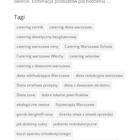
świecie. Eliminacja produktów pochodzenia …
Tagi
catering cennik
catering dieta warszawa
catering dietetyczny bezglutenowy
catering warszawa ceny
Catering Warszawa Ochota
Catering warszawa Włochy
catering wilanów
catering z dowozem warszawa
dieta odchudzające Warszawa
dieta redukcyjna warszawa
Dieta strefowa przepisy
dieta z dowozem do domu
Dieta zone
dobre lokalne piwo Kraków
ekologiczne owoce
fizjoterapia Warszawa
garnki berghoff cena
Grecka oliwa z oliwek sprzedaż
jak dzielimy cukry
jedzenie niskokaloryczne
koszt aparatu ortodontycznego