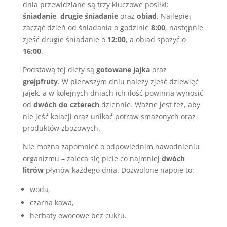
dnia przewidziane są trzy kluczowe posiłki:
śniadanie
,
drugie śniadanie
oraz
obiad
. Najlepiej
zacząć dzień od śniadania o godzinie
8:00
, następnie
zjeść drugie śniadanie o
12:00
, a obiad spożyć o
16:00
.
Podstawą tej diety są
gotowane jajka
oraz
grejpfruty
. W pierwszym dniu należy zjeść dziewięć
jajek, a w kolejnych dniach ich ilość powinna wynosić
od
dwóch do czterech
dziennie. Ważne jest też, aby
nie jeść kolacji oraz unikać potraw smażonych oraz
produktów zbożowych.
Nie można zapomnieć o odpowiednim nawodnieniu
organizmu – zaleca się picie co najmniej
dwóch
litrów
płynów każdego dnia. Dozwolone napoje to:
woda,
czarna kawa,
herbaty owocowe bez cukru.