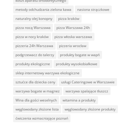
koszt aparatu ortodontycznego
metody odchudzania zielona kawa
nasiona strączkowe
naturalny olej konopny
pizza kraków
pizza nocą Warszawa
pizza Warszawa 24h
pizza w nocy kraków
pizza włoska warszawa
pizzeria 24h Warszawa
pizzeria wrocław
podgrzewacz do talerzy
produkty bogate w wapń
produkty ekologiczne
produkty wysokobiałkowe
sklep internetowy warzywa ekologiczne
sztućce dla dziecka ceny
usługi Cateringowe w Warszawie
warzywa bogate w magnez
warzywa spalające tłuszcz
Wina dla gości weselnych
witamina a produkty
węglowodany złożone lista
węglowodany złożone produkty
ćwiczenia wzmacniające poznań