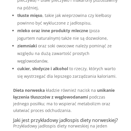
pieczywa) – białe pieczywo i makarony pozostawmy
na później,
tłuste mięso
, takie jak wieprzowina czy kiełbasy
powinno być wykluczone z jadłospisu,
mleko oraz inne produkty mleczne
(poza
jogurtem naturalnym) także nie są dozwolone,
ziemniaki
oraz soki owocowe należy pominąć ze
względu na dużą zawartość prostych
węglowodanów,
cukier, słodycze i alkohol
to rzeczy, których warto
się wystrzegać dla lepszego zarządzania kaloriami.
Dieta norweska
kładzie również nacisk na
unikanie
łączenia tłuszczów z węglowodanami
podczas
jednego posiłku; ma to wspierać metabolizm oraz
ułatwiać proces odchudzania.
Jaki jest przykładowy
jadłospis diety
norweskiej?
Przykładowy jadłospis diety norweskiej na jeden