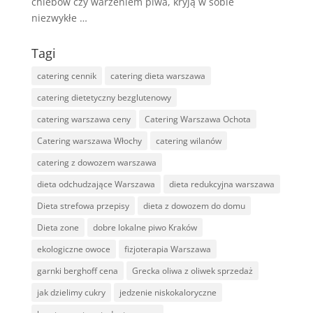
chlebów czy warzeniem piwa, kryją w sobie
niezwykłe …
Tagi
catering cennik
catering dieta warszawa
catering dietetyczny bezglutenowy
catering warszawa ceny
Catering Warszawa Ochota
Catering warszawa Włochy
catering wilanów
catering z dowozem warszawa
dieta odchudzające Warszawa
dieta redukcyjna warszawa
Dieta strefowa przepisy
dieta z dowozem do domu
Dieta zone
dobre lokalne piwo Kraków
ekologiczne owoce
fizjoterapia Warszawa
garnki berghoff cena
Grecka oliwa z oliwek sprzedaż
jak dzielimy cukry
jedzenie niskokaloryczne