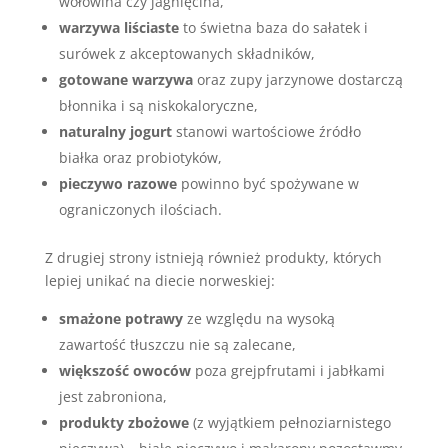
wołowina czy jagnięcina,
warzywa liściaste
to świetna baza do sałatek i
surówek z akceptowanych składników,
gotowane warzywa
oraz zupy jarzynowe dostarczą
błonnika i są niskokaloryczne,
naturalny jogurt
stanowi wartościowe źródło
białka oraz probiotyków,
pieczywo razowe
powinno być spożywane w
ograniczonych ilościach.
Z drugiej strony istnieją również produkty, których
lepiej unikać na diecie norweskiej:
smażone potrawy
ze względu na wysoką
zawartość tłuszczu nie są zalecane,
większość owoców
poza grejpfrutami i jabłkami
jest zabroniona,
produkty zbożowe
(z wyjątkiem pełnoziarnistego