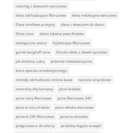
catering z dowozem warszawa
dieta odchudzające Warszawa
dieta redukcyjna warszawa
Dieta strefowa przepisy
dieta z dowozem do domu
Dieta zone
dobre lokalne piwo Kraków
ekologiczne owoce
fizjoterapia Warszawa
garnki berghoff cena
Grecka oliwa z oliwek sprzedaż
jak dzielimy cukry
jedzenie niskokaloryczne
koszt aparatu ortodontycznego
metody odchudzania zielona kawa
nasiona strączkowe
naturalny olej konopny
pizza kraków
pizza nocą Warszawa
pizza Warszawa 24h
pizza w nocy kraków
pizza włoska warszawa
pizzeria 24h Warszawa
pizzeria wrocław
podgrzewacz do talerzy
produkty bogate w wapń