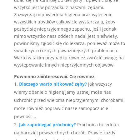
udać się na kontrolę do dentysty i upewnić się, że
wszytko jest w porządku z naszymi zębami.
Zazwyczaj odpowiednia higiena oraz wylecenie
wszystkich ubytków całkowicie wystarczają, żeby
pozbyć się nieprzyjemnego zapachu, jeśli jednak
mimo wszystko nasz oddech nadal jest nieświeży,
powinniśmy zgłosić się do lekarza, ponieważ może to
świadczyć o różnych poważniejszych problemach.
Warto w takim przypadku również zwrócić uwagę na
występowanie innych nieprzyjemnych objawów.
Powninno zainteresować Cię również:
Dlaczego warto nitkować zęby?
Jak wszyscy
wiemy dbanie o higienę jamy ustnej może nas
uchronić przed wieloma nieprzyjemnymi chorobami,
może również poprawić nasze samopoczucie i
pewność...
Jak zapobiegać próchnicy?
Próchnica to jedna z
najbardziej powszechnych chorób. Prawie każdy