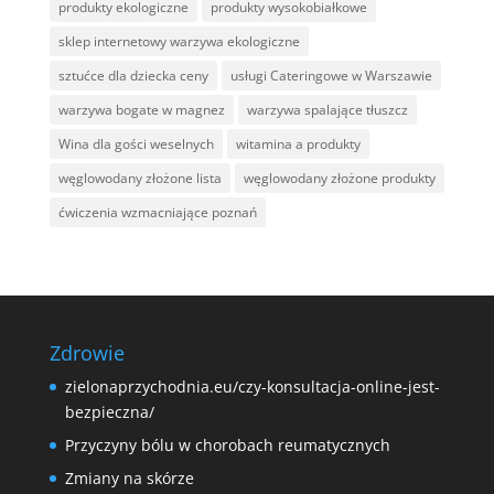
produkty ekologiczne
produkty wysokobiałkowe
sklep internetowy warzywa ekologiczne
sztućce dla dziecka ceny
usługi Cateringowe w Warszawie
warzywa bogate w magnez
warzywa spalające tłuszcz
Wina dla gości weselnych
witamina a produkty
węglowodany złożone lista
węglowodany złożone produkty
ćwiczenia wzmacniające poznań
Zdrowie
zielonaprzychodnia.eu/czy-konsultacja-online-jest-
bezpieczna/
Przyczyny bólu w chorobach reumatycznych
Zmiany na skórze