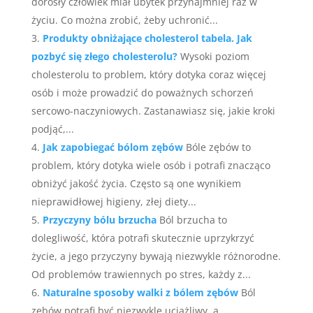
dorosły człowiek miał ubytek przynajmniej raz w
życiu. Co można zrobić, żeby uchronić...
Produkty obniżające cholesterol tabela. Jak
pozbyć się złego cholesterolu?
Wysoki poziom
cholesterolu to problem, który dotyka coraz więcej
osób i może prowadzić do poważnych schorzeń
sercowo-naczyniowych. Zastanawiasz się, jakie kroki
podjąć,...
Jak zapobiegać bólom zębów
Bóle zębów to
problem, który dotyka wiele osób i potrafi znacząco
obniżyć jakość życia. Często są one wynikiem
nieprawidłowej higieny, złej diety...
Przyczyny bólu brzucha
Ból brzucha to
dolegliwość, która potrafi skutecznie uprzykrzyć
życie, a jego przyczyny bywają niezwykle różnorodne.
Od problemów trawiennych po stres, każdy z...
Naturalne sposoby walki z bólem zębów
Ból
zębów potrafi być niezwykle uciążliwy, a