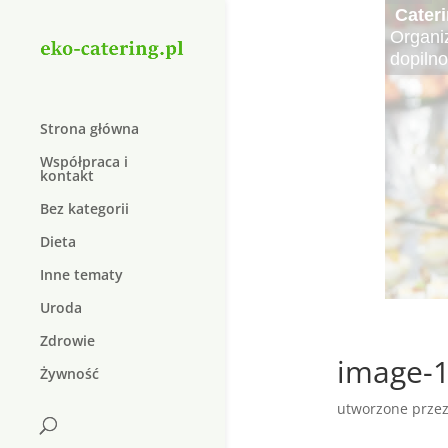
Cater
Elektr
Kręgo
Najle
Najsma
Krem 
Duolif
Organi
Elektro
Kręgoz
Czy wie
Lato to
W dzis
Suplem
dopiln
do lecz
schorz
pożywn
sałatki
który j
W dzisi
natura
Strona główna
Współpraca i
kontakt
Bez kategorii
Dieta
Inne tematy
Uroda
Zdrowie
image-1
Żywność
utworzone prze