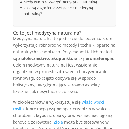
Kiedy warto rozważyć medycynę naturalną?
Jakie są zagrożenia związane z medycyną
naturalną?
Co to jest medycyna naturalna?
Medycyna naturalna to podejście do leczenia, które
wykorzystuje różnorodne metody i techniki oparte na
naturalnych składnikach. Przykładami takich metod
są
ziołolecznictwo
,
akupunktura
czy
aromaterapia
.
Celem medycyny naturalnej jest wspieranie
organizmu w procesie zdrowienia i przywracaniu
równowagi, co często odbywa się w sposób
holistyczny, uwzględniający zarówno aspekty
fizyczne, jak i psychiczne zdrowia.
W ziołolecznictwie wykorzystuje się
właściwości
roślin
, które mogą wspomagać organizm w walce z
chorobami, łagodzić objawy oraz wzmacniać ogólną
kondycję zdrowotną.
Zioła
mogą być stosowane w
formie naparów, ekstraktów czy suplementów diety.