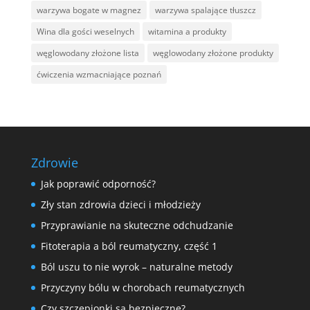
warzywa bogate w magnez
warzywa spalające tłuszcz
Wina dla gości weselnych
witamina a produkty
węglowodany złożone lista
węglowodany złożone produkty
ćwiczenia wzmacniające poznań
Zdrowie
Jak poprawić odporność?
Zły stan zdrowia dzieci i młodzieży
Przyprawianie na skuteczne odchudzanie
Fitoterapia a ból reumatyczny, część 1
Ból uszu to nie wyrok – naturalne metody
Przyczyny bólu w chorobach reumatycznych
Czy szczepionki są bezpieczne?