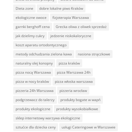
Dieta zone
dobre lokalne piwo Kraków
ekologiczne owoce
fizjoterapia Warszawa
garnki berghoff cena
Grecka oliwa z oliwek sprzedaż
jak dzielimy cukry
jedzenie niskokaloryczne
koszt aparatu ortodontycznego
metody odchudzania zielona kawa
nasiona strączkowe
naturalny olej konopny
pizza kraków
pizza nocą Warszawa
pizza Warszawa 24h
pizza w nocy kraków
pizza włoska warszawa
pizzeria 24h Warszawa
pizzeria wrocław
podgrzewacz do talerzy
produkty bogate w wapń
produkty ekologiczne
produkty wysokobiałkowe
sklep internetowy warzywa ekologiczne
sztućce dla dziecka ceny
usługi Cateringowe w Warszawie