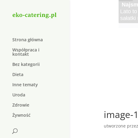
Cater
Elektr
Kręgo
Najle
Najsma
Krem 
Duolif
Organi
Elektro
Kręgoz
Czy wie
Lato to
W dzis
Suplem
dopiln
do lecz
schorz
pożywn
sałatki
który j
W dzisi
natura
Strona główna
Współpraca i
kontakt
Bez kategorii
Dieta
Inne tematy
Uroda
Zdrowie
image-1
Żywność
utworzone prze