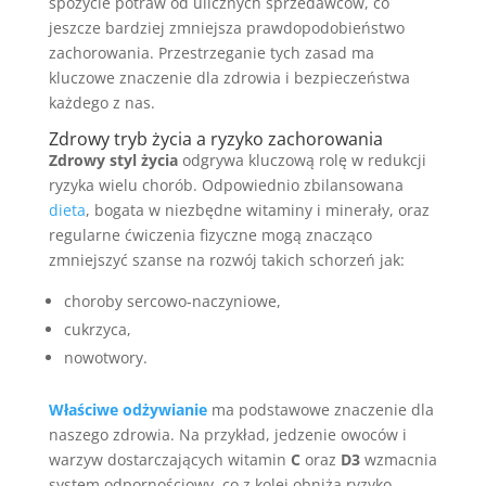
spożycie potraw od ulicznych sprzedawców, co
jeszcze bardziej zmniejsza prawdopodobieństwo
zachorowania. Przestrzeganie tych zasad ma
kluczowe znaczenie dla zdrowia i bezpieczeństwa
każdego z nas.
Zdrowy tryb życia a ryzyko zachorowania
Zdrowy styl życia
odgrywa kluczową rolę w redukcji
ryzyka wielu chorób. Odpowiednio zbilansowana
dieta
, bogata w niezbędne witaminy i minerały, oraz
regularne ćwiczenia fizyczne mogą znacząco
zmniejszyć szanse na rozwój takich schorzeń jak:
choroby sercowo-naczyniowe,
cukrzyca,
nowotwory.
Właściwe odżywianie
ma podstawowe znaczenie dla
naszego zdrowia. Na przykład, jedzenie owoców i
warzyw dostarczających witamin
C
oraz
D3
wzmacnia
system odpornościowy, co z kolei obniża ryzyko