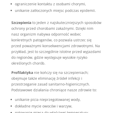
ograniczenie kontaktu z osobami chorymi,
unikanie zatłoczonych miejsc podczas epidemii.
Szczepienia
to jeden z najskuteczniejszych sposobów
ochrony przed chorobami zakaźnymi. Dzięki nim
nasz organizm nabywa odporność wobec
konkretnych patogenów, co pozwala ustrzec się
przed poważnymi konsekwencjami zdrowotnymi. Na
przykład, jest to szczególnie istotne przed wyjazdami
do regionów, gdzie występuje wysokie ryzyko
określonych chorób.
Profilaktyka
nie kończy się na szczepieniach;
obejmuje także eliminację źródeł infekcji i
przestrzeganie zasad sanitarno-higienicznych.
Podstawowe działania chroniące nasze zdrowie to:
unikanie picia nieprzegotowanej wody,
dokładne mycie owoców i warzyw,
gotowanie mięsa do właściwej temperatury,