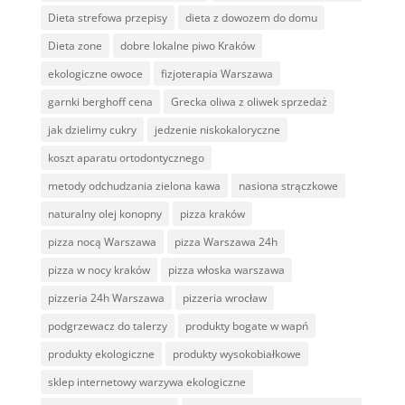
Dieta strefowa przepisy
dieta z dowozem do domu
Dieta zone
dobre lokalne piwo Kraków
ekologiczne owoce
fizjoterapia Warszawa
garnki berghoff cena
Grecka oliwa z oliwek sprzedaż
jak dzielimy cukry
jedzenie niskokaloryczne
koszt aparatu ortodontycznego
metody odchudzania zielona kawa
nasiona strączkowe
naturalny olej konopny
pizza kraków
pizza nocą Warszawa
pizza Warszawa 24h
pizza w nocy kraków
pizza włoska warszawa
pizzeria 24h Warszawa
pizzeria wrocław
podgrzewacz do talerzy
produkty bogate w wapń
produkty ekologiczne
produkty wysokobiałkowe
sklep internetowy warzywa ekologiczne