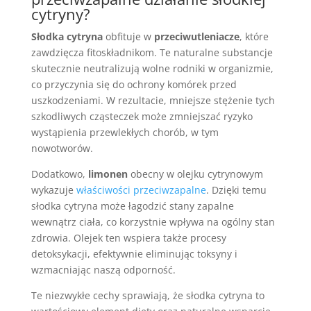
cytryny?
Słodka cytryna
obfituje w
przeciwutleniacze
, które
zawdzięcza fitoskładnikom. Te naturalne substancje
skutecznie neutralizują wolne rodniki w organizmie,
co przyczynia się do ochrony komórek przed
uszkodzeniami. W rezultacie, mniejsze stężenie tych
szkodliwych cząsteczek może zmniejszać ryzyko
wystąpienia przewlekłych chorób, w tym
nowotworów.
Dodatkowo,
limonen
obecny w olejku cytrynowym
wykazuje
właściwości przeciwzapalne
. Dzięki temu
słodka cytryna może łagodzić stany zapalne
wewnątrz ciała, co korzystnie wpływa na ogólny stan
zdrowia. Olejek ten wspiera także procesy
detoksykacji, efektywnie eliminując toksyny i
wzmacniając naszą odporność.
Te niezwykłe cechy sprawiają, że słodka cytryna to