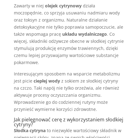
Zawarty w niej
olejek cytrynowy
działa
moczopędnie, co sprzyja usuwaniu nadmiaru wody
oraz toksyn z organizmu. Naturalne działanie
detoksykacyjne nie tylko poprawia samopoczucie, ale
także wspomaga pracę
układu wydalniczego
. Co
więcej, składniki odżywcze obecne w słodkiej cytrynie
stymulują produkcję enzymów trawiennych, dzięki
czemu lepiej przyswajamy wartościowe substancje
pokarmowe.
Interesującym sposobem na wsparcie metabolizmu
jest picie
ciepłej wody
z sokiem ze słodkiej cytryny
na czczo. Taki napój nie tylko orzeźwia, ale również
aktywuje procesy oczyszczania organizmu.
Wprowadzenie go do codziennej rutyny może
przynieść wymierne korzyści zdrowotne.
Jak pielęgnować cerę z wykorzystaniem słodkiej
cytryny?
Słodka cytryna
to niezwykle wartościowy składnik w
pielęgnacji skóry, znana ze swoich właściwości