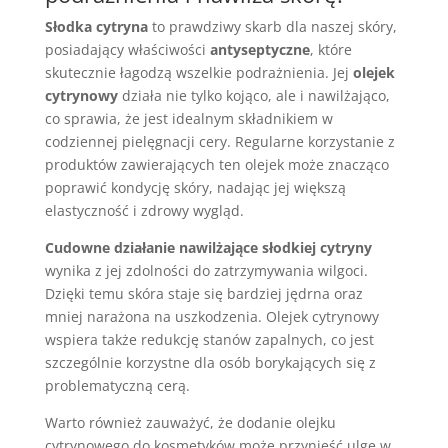
Słodka cytryna
to prawdziwy skarb dla naszej skóry,
posiadający właściwości
antyseptyczne
, które
skutecznie łagodzą wszelkie podrażnienia. Jej
olejek
cytrynowy
działa nie tylko kojąco, ale i nawilżająco,
co sprawia, że jest idealnym składnikiem w
codziennej pielęgnacji cery. Regularne korzystanie z
produktów zawierających ten olejek może znacząco
poprawić kondycję skóry, nadając jej większą
elastyczność i zdrowy wygląd.
Cudowne działanie nawilżające słodkiej cytryny
wynika z jej zdolności do zatrzymywania wilgoci.
Dzięki temu skóra staje się bardziej jędrna oraz
mniej narażona na uszkodzenia. Olejek cytrynowy
wspiera także redukcję stanów zapalnych, co jest
szczególnie korzystne dla osób borykających się z
problematyczną cerą.
Warto również zauważyć, że dodanie olejku
cytrynowego do kosmetyków może przynieść ulgę w