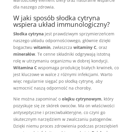
wartościowy element diety oraz naturalne wsparcie
dla naszego zdrowia.
W jaki sposób słodka cytryna
wspiera układ immunologiczny?
Słodka cytryna
jest prawdziwym sprzymierzeńcem
naszego układu odpornościowego, głównie dzięki
bogactwu
witamin
, zwłaszcza
witaminy C
, oraz
minerałów
. Te cenne składniki odgrywają istotną
rolę w utrzymaniu organizmu w dobrej kondycji.
Witamina C
wspomaga produkcję białych krwinek, co
jest kluczowe w walce z różnymi infekcjami. Warto
więc regularnie sięgać po słodką cytrynę, aby
wzmocnić naszą odporność na choroby.
Nie można zapominać o
olejku cytrynowym
, który
pozyskuje się ze skórek owoców. Ma on właściwości
antyseptyczne i przeciwbakteryjne, co czyni go
skutecznym narzędziem w zwalczaniu patogenów.
Dzięki niemu proces zdrowienia podczas przeziębień