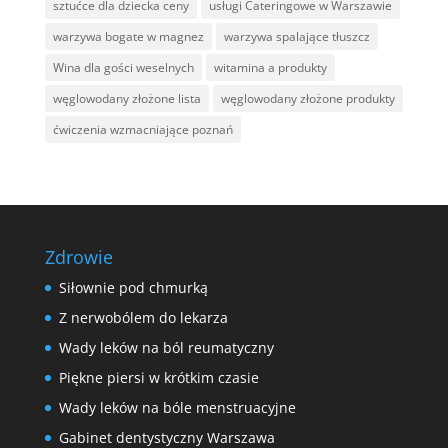
sztućce dla dziecka ceny
usługi Cateringowe w Warszawie
warzywa bogate w magnez
warzywa spalające tłuszcz
Wina dla gości weselnych
witamina a produkty
węglowodany złożone lista
węglowodany złożone produkty
ćwiczenia wzmacniające poznań
Zdrowie
Siłownie pod chmurką
Z nerwobólem do lekarza
Wady leków na ból reumatyczny
Piękne piersi w krótkim czasie
Wady leków na bóle menstruacyjne
Gabinet dentystyczny Warszawa