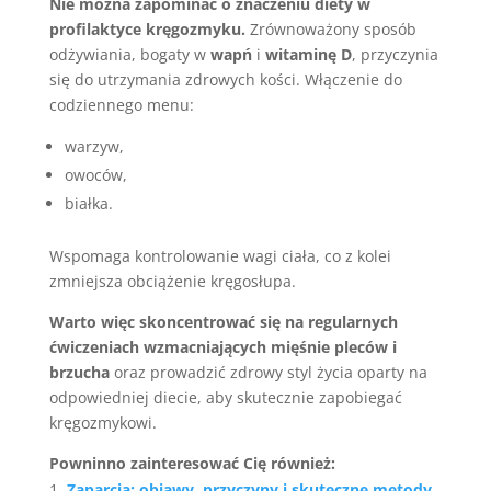
Nie można zapominać o znaczeniu diety w
profilaktyce kręgozmyku.
Zrównoważony sposób
odżywiania, bogaty w
wapń
i
witaminę D
, przyczynia
się do utrzymania zdrowych kości. Włączenie do
codziennego menu:
warzyw,
owoców,
białka.
Wspomaga kontrolowanie wagi ciała, co z kolei
zmniejsza obciążenie kręgosłupa.
Warto więc skoncentrować się na regularnych
ćwiczeniach wzmacniających mięśnie pleców i
brzucha
oraz prowadzić zdrowy styl życia oparty na
odpowiedniej diecie, aby skutecznie zapobiegać
kręgozmykowi.
Powninno zainteresować Cię również:
Zaparcia: objawy, przyczyny i skuteczne metody