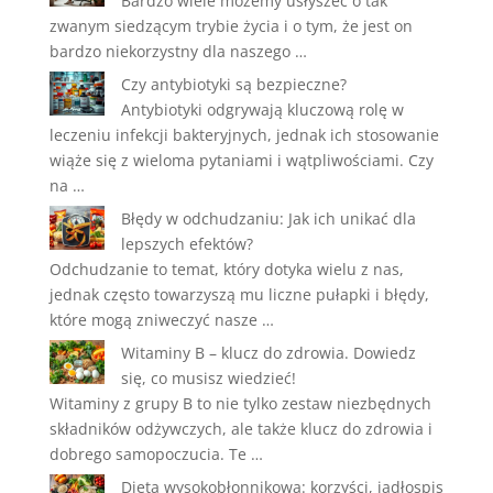
Bardzo wiele możemy usłyszeć o tak
zwanym siedzącym trybie życia i o tym, że jest on
bardzo niekorzystny dla naszego …
Czy antybiotyki są bezpieczne?
Antybiotyki odgrywają kluczową rolę w
leczeniu infekcji bakteryjnych, jednak ich stosowanie
wiąże się z wieloma pytaniami i wątpliwościami. Czy
na …
Błędy w odchudzaniu: Jak ich unikać dla
lepszych efektów?
Odchudzanie to temat, który dotyka wielu z nas,
jednak często towarzyszą mu liczne pułapki i błędy,
które mogą zniweczyć nasze …
Witaminy B – klucz do zdrowia. Dowiedz
się, co musisz wiedzieć!
Witaminy z grupy B to nie tylko zestaw niezbędnych
składników odżywczych, ale także klucz do zdrowia i
dobrego samopoczucia. Te …
Dieta wysokobłonnikowa: korzyści, jadłospis