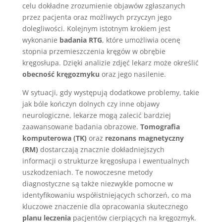
celu dokładne zrozumienie objawów zgłaszanych
przez pacjenta oraz możliwych przyczyn jego
dolegliwości. Kolejnym istotnym krokiem jest
wykonanie
badania RTG
, które umożliwia ocenę
stopnia przemieszczenia kręgów w obrębie
kręgosłupa. Dzięki analizie zdjęć lekarz może określić
obecność kręgozmyku
oraz jego nasilenie.
W sytuacji, gdy występują dodatkowe problemy, takie
jak bóle kończyn dolnych czy inne objawy
neurologiczne, lekarze mogą zalecić bardziej
zaawansowane badania obrazowe.
Tomografia
komputerowa (TK)
oraz
rezonans magnetyczny
(RM)
dostarczają znacznie dokładniejszych
informacji o strukturze kręgosłupa i ewentualnych
uszkodzeniach. Te nowoczesne metody
diagnostyczne są także niezwykle pomocne w
identyfikowaniu współistniejących schorzeń, co ma
kluczowe znaczenie dla opracowania skutecznego
planu leczenia
pacjentów cierpiących na kręgozmyk.