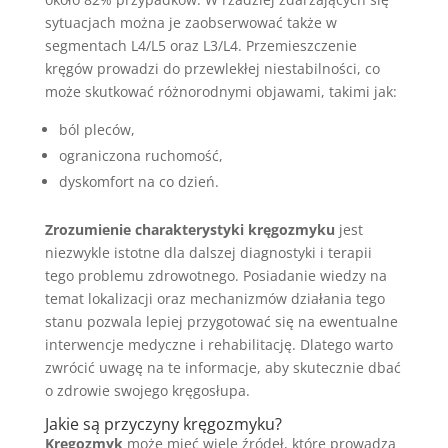
sytuacjach można je zaobserwować także w
segmentach L4/L5 oraz L3/L4. Przemieszczenie
kręgów prowadzi do przewlekłej niestabilności, co
może skutkować różnorodnymi objawami, takimi jak:
ból pleców,
ograniczona ruchomość,
dyskomfort na co dzień.
Zrozumienie charakterystyki kręgozmyku
jest
niezwykle istotne dla dalszej diagnostyki i terapii
tego problemu zdrowotnego. Posiadanie wiedzy na
temat lokalizacji oraz mechanizmów działania tego
stanu pozwala lepiej przygotować się na ewentualne
interwencje medyczne i rehabilitację. Dlatego warto
zwrócić uwagę na te informacje, aby skutecznie dbać
o zdrowie swojego kręgosłupa.
Jakie są przyczyny kręgozmyku?
Kręgozmyk
może mieć wiele źródeł, które prowadzą