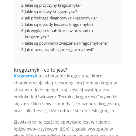
Jakie są przyczyny kręgozmyku?
Jakie są objawy kręgozmyku?
Jak przebiega diagnostyka kręgozmyku?
Jakie są metody leczenia kręgozmyku?
Jak wygląda rehabilitacja w przypadku
kręgozmyku?
Jakie są powikłania związane z kręgozmykiem?
Jak można zapobiegać kręgozmykowi?
Kręgozmyk – co to jest?
Kręgozmyk
to schorzenie kręgosłupa, które
charakteryzuje się przesunięciem jednego kręgu w
stosunku do drugiego. Najczęściej występuje w
odcinku lędźwiowym. Termin „kręgozmyk” wywodzi
się z greckich słów: „spondyl”, co oznacza kręgosłup,
oraz „olisthesis”, które odnosi się do ześlizgnięcia.
Zjawisko to najczęściej spotykane jest w rejonie
lędźwiowo-krzyżowym (L5/S1), gdzie występuje w
około 82% przypadków. W rzadziej zdarzających się