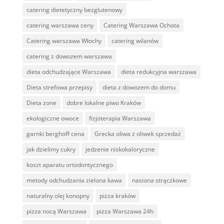
catering dietetyczny bezglutenowy
catering warszawa ceny
Catering Warszawa Ochota
Catering warszawa Włochy
catering wilanów
catering z dowozem warszawa
dieta odchudzające Warszawa
dieta redukcyjna warszawa
Dieta strefowa przepisy
dieta z dowozem do domu
Dieta zone
dobre lokalne piwo Kraków
ekologiczne owoce
fizjoterapia Warszawa
garnki berghoff cena
Grecka oliwa z oliwek sprzedaż
jak dzielimy cukry
jedzenie niskokaloryczne
koszt aparatu ortodontycznego
metody odchudzania zielona kawa
nasiona strączkowe
naturalny olej konopny
pizza kraków
pizza nocą Warszawa
pizza Warszawa 24h