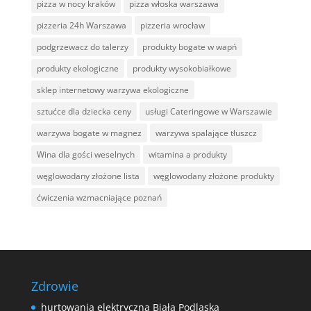
pizza w nocy kraków
pizza włoska warszawa
pizzeria 24h Warszawa
pizzeria wrocław
podgrzewacz do talerzy
produkty bogate w wapń
produkty ekologiczne
produkty wysokobiałkowe
sklep internetowy warzywa ekologiczne
sztućce dla dziecka ceny
usługi Cateringowe w Warszawie
warzywa bogate w magnez
warzywa spalające tłuszcz
Wina dla gości weselnych
witamina a produkty
węglowodany złożone lista
węglowodany złożone produkty
ćwiczenia wzmacniające poznań
Zdrowie
hurtowania elektryczna Biała Podlaska