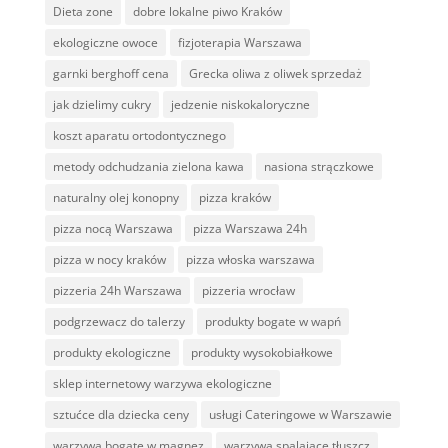
Dieta zone
dobre lokalne piwo Kraków
ekologiczne owoce
fizjoterapia Warszawa
garnki berghoff cena
Grecka oliwa z oliwek sprzedaż
jak dzielimy cukry
jedzenie niskokaloryczne
koszt aparatu ortodontycznego
metody odchudzania zielona kawa
nasiona strączkowe
naturalny olej konopny
pizza kraków
pizza nocą Warszawa
pizza Warszawa 24h
pizza w nocy kraków
pizza włoska warszawa
pizzeria 24h Warszawa
pizzeria wrocław
podgrzewacz do talerzy
produkty bogate w wapń
produkty ekologiczne
produkty wysokobiałkowe
sklep internetowy warzywa ekologiczne
sztućce dla dziecka ceny
usługi Cateringowe w Warszawie
warzywa bogate w magnez
warzywa spalające tłuszcz