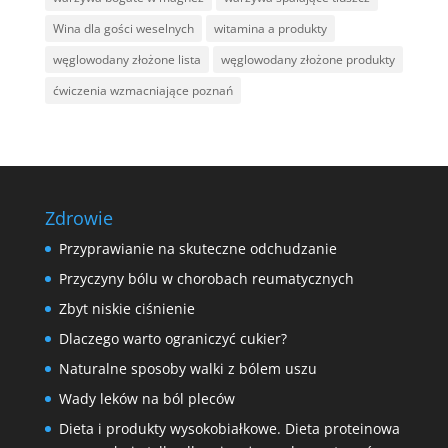
Wina dla gości weselnych
witamina a produkty
węglowodany złożone lista
węglowodany złożone produkty
ćwiczenia wzmacniające poznań
Zdrowie
Przyprawianie na skuteczne odchudzanie
Przyczyny bólu w chorobach reumatycznych
Zbyt niskie ciśnienie
Dlaczego warto ograniczyć cukier?
Naturalne sposoby walki z bólem uszu
Wady leków na ból pleców
Dieta i produkty wysokobiałkowe. Dieta proteinowa