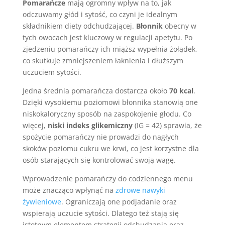
Pomarańcze
mają ogromny wpływ na to, jak
odczuwamy głód i sytość, co czyni je idealnym
składnikiem diety odchudzającej.
Błonnik
obecny w
tych owocach jest kluczowy w regulacji apetytu. Po
zjedzeniu pomarańczy ich miąższ wypełnia żołądek,
co skutkuje zmniejszeniem łaknienia i dłuższym
uczuciem sytości.
Jedna średnia pomarańcza dostarcza około
70 kcal
.
Dzięki wysokiemu poziomowi błonnika stanowią one
niskokaloryczny sposób na zaspokojenie głodu. Co
więcej,
niski indeks glikemiczny
(IG = 42) sprawia, że
spożycie pomarańczy nie prowadzi do nagłych
skoków poziomu cukru we krwi, co jest korzystne dla
osób starających się kontrolować swoją wagę.
Wprowadzenie pomarańczy do codziennego menu
może znacząco wpłynąć na
zdrowe nawyki
żywieniowe
. Ograniczają one podjadanie oraz
wspierają uczucie sytości. Dlatego też stają się
istotnym elementem strategii odchudzania oraz