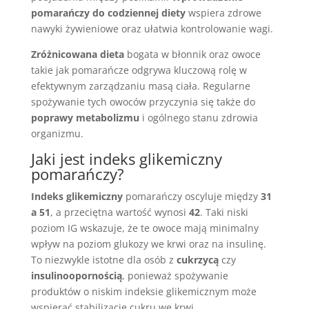
pomarańczy do codziennej diety
wspiera zdrowe
nawyki żywieniowe oraz ułatwia kontrolowanie wagi.
Zróżnicowana dieta
bogata w błonnik oraz owoce
takie jak pomarańcze odgrywa kluczową rolę w
efektywnym zarządzaniu masą ciała. Regularne
spożywanie tych owoców przyczynia się także do
poprawy metabolizmu
i ogólnego stanu zdrowia
organizmu.
Jaki jest indeks glikemiczny
pomarańczy?
Indeks glikemiczny
pomarańczy oscyluje między
31
a 51
, a przeciętna wartość wynosi
42
. Taki niski
poziom IG wskazuje, że te owoce mają minimalny
wpływ na poziom glukozy we krwi oraz na insulinę.
To niezwykle istotne dla osób z
cukrzycą
czy
insulinoopornością
, ponieważ spożywanie
produktów o niskim indeksie glikemicznym może
wspierać stabilizację cukru we krwi.