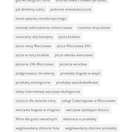
garnki berghoff cena
Grecka oliwa z oliwek sprzedaż
jak dzielimy cukry
jedzenie niskokaloryczne
koszt aparatu ortodontycznego
metody odchudzania zielona kawa
nasiona strączkowe
naturalny olej konopny
pizza kraków
pizza nocą Warszawa
pizza Warszawa 24h
pizza w nocy kraków
pizza włoska warszawa
pizzeria 24h Warszawa
pizzeria wrocław
podgrzewacz do talerzy
produkty bogate w wapń
produkty ekologiczne
produkty wysokobiałkowe
sklep internetowy warzywa ekologiczne
sztućce dla dziecka ceny
usługi Cateringowe w Warszawie
warzywa bogate w magnez
warzywa spalające tłuszcz
Wina dla gości weselnych
witamina a produkty
węglowodany złożone lista
węglowodany złożone produkty