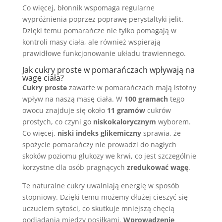
Co więcej, błonnik wspomaga regularne
wypróżnienia poprzez poprawę perystaltyki jelit.
Dzięki temu pomarańcze nie tylko pomagają w
kontroli masy ciała, ale również wspierają
prawidłowe funkcjonowanie układu trawiennego.
Jak cukry proste w pomarańczach wpływają na
wagę ciała?
Cukry proste
zawarte w pomarańczach mają istotny
wpływ na naszą masę ciała. W
100 gramach
tego
owocu znajduje się około
11 gramów
cukrów
prostych, co czyni go
niskokalorycznym
wyborem.
Co więcej,
niski indeks glikemiczny
sprawia, że
spożycie pomarańczy nie prowadzi do nagłych
skoków poziomu glukozy we krwi, co jest szczególnie
korzystne dla osób pragnących
zredukować wagę
.
Te naturalne cukry uwalniają energię w sposób
stopniowy. Dzięki temu możemy dłużej cieszyć się
uczuciem sytości, co skutkuje mniejszą chęcią
podjadania między posiłkami.
Wprowadzenie