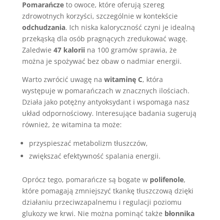
Pomarańcze
to owoce, które oferują szereg
zdrowotnych korzyści, szczególnie w kontekście
odchudzania
. Ich niska kaloryczność czyni je idealną
przekąską dla osób pragnących zredukować wagę.
Zaledwie
47 kalorii
na 100 gramów sprawia, że
można je spożywać bez obaw o nadmiar energii.
Warto zwrócić uwagę na
witaminę C
, która
występuje w pomarańczach w znacznych ilościach.
Działa jako potężny antyoksydant i wspomaga nasz
układ odpornościowy. Interesujące badania sugerują
również, że witamina ta może:
przyspieszać metabolizm tłuszczów,
zwiększać efektywność spalania energii.
Oprócz tego, pomarańcze są bogate w
polifenole
,
które pomagają zmniejszyć tkankę tłuszczową dzięki
działaniu przeciwzapalnemu i regulacji poziomu
glukozy we krwi. Nie można pominąć także
błonnika