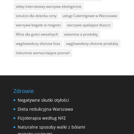
sklep internetowy warzywa ekologiczne
sztućce dla dziecka ceny
usługi Cateringowe w Warszawie
warzywa bogate w magnez
warzywa spalające tłuszcz
Wina dla gości weselnych
witamina a produkty
węglowodany złożone lista
węglowodany złożone produkty
ćwiczenia wzmacniające poznań
Zdrowie
Negatywne skutki otyłości
Dieta redukcyjna Warszawa
Fizjoterapia według NFZ
Naturalne sposoby walki z bólami
menstruacyjnymi