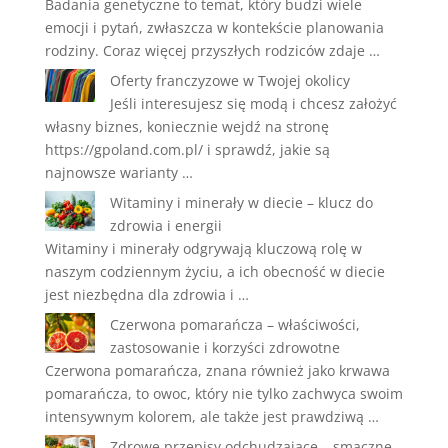
Badania genetyczne to temat, który budzi wiele
emocji i pytań, zwłaszcza w kontekście planowania
rodziny. Coraz więcej przyszłych rodziców zdaje …
Oferty franczyzowe w Twojej okolicy
Jeśli interesujesz się modą i chcesz założyć
własny biznes, koniecznie wejdź na stronę
https://gpoland.com.pl/ i sprawdź, jakie są
najnowsze warianty …
Witaminy i minerały w diecie – klucz do
zdrowia i energii
Witaminy i minerały odgrywają kluczową rolę w
naszym codziennym życiu, a ich obecność w diecie
jest niezbędna dla zdrowia i …
Czerwona pomarańcza – właściwości,
zastosowanie i korzyści zdrowotne
Czerwona pomarańcza, znana również jako krwawa
pomarańcza, to owoc, który nie tylko zachwyca swoim
intensywnym kolorem, ale także jest prawdziwą …
Zdrowe przepisy odchudzające – smaczne