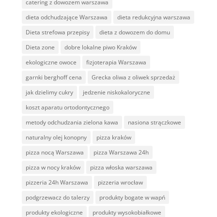
catering z dowozem warszawa
dieta odchudzające Warszawa
dieta redukcyjna warszawa
Dieta strefowa przepisy
dieta z dowozem do domu
Dieta zone
dobre lokalne piwo Kraków
ekologiczne owoce
fizjoterapia Warszawa
garnki berghoff cena
Grecka oliwa z oliwek sprzedaż
jak dzielimy cukry
jedzenie niskokaloryczne
koszt aparatu ortodontycznego
metody odchudzania zielona kawa
nasiona strączkowe
naturalny olej konopny
pizza kraków
pizza nocą Warszawa
pizza Warszawa 24h
pizza w nocy kraków
pizza włoska warszawa
pizzeria 24h Warszawa
pizzeria wrocław
podgrzewacz do talerzy
produkty bogate w wapń
produkty ekologiczne
produkty wysokobiałkowe