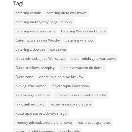
Tagi
catering cennik
catering dieta warszawa
catering dietetyczny bezglutenowy
catering warszawa ceny
Catering Warszawa Ochota
Catering warszawa Włochy
catering wilanów
catering z dowozem warszawa
dieta odchudzające Warszawa
dieta redukcyjna warszawa
Dieta strefowa przepisy
dieta z dowozem do domu
Dieta zone
dobre lokalne piwo Kraków
ekologiczne owoce
fizjoterapia Warszawa
garnki berghoff cena
Grecka oliwa z oliwek sprzedaż
jak dzielimy cukry
jedzenie niskokaloryczne
koszt aparatu ortodontycznego
metody odchudzania zielona kawa
nasiona strączkowe
naturalny olej konopny
pizza kraków