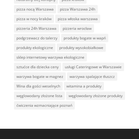
pizza nocą Warszawa
pizza Warszawa 24h
pizza w nocy kraków
pizza włoska warszawa
pizzeria 24h Warszawa
pizzeria wrocław
podgrzewacz do talerzy
produkty bogate w wapń
produkty ekologiczne
produkty wysokobiałkowe
sklep internetowy warzywa ekologiczne
sztućce dla dziecka ceny
usługi Cateringowe w Warszawie
warzywa bogate w magnez
warzywa spalające tłuszcz
Wina dla gości weselnych
witamina a produkty
węglowodany złożone lista
węglowodany złożone produkty
ćwiczenia wzmacniające poznań