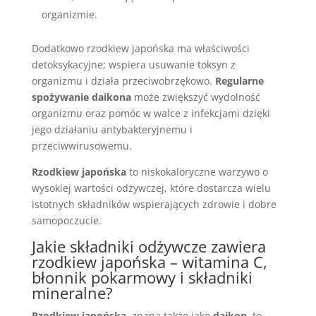
organizmie.
Dodatkowo rzodkiew japońska ma właściwości
detoksykacyjne; wspiera usuwanie toksyn z
organizmu i działa przeciwobrzękowo.
Regularne
spożywanie daikona
może zwiększyć wydolność
organizmu oraz pomóc w walce z infekcjami dzięki
jego działaniu antybakteryjnemu i
przeciwwirusowemu.
Rzodkiew japońska
to niskokaloryczne warzywo o
wysokiej wartości odżywczej, które dostarcza wielu
istotnych składników wspierających zdrowie i dobre
samopoczucie.
Jakie składniki odżywcze zawiera
rzodkiew japońska – witamina C,
błonnik pokarmowy i
składniki
mineralne
?
Rzodkiew japońska
, znana także jako
daikon
, to