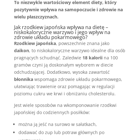
To niezwykle wartościowy element diety, który
pozytywnie wpływa na samopoczucie i zdrowie na
wielu płaszczyznach.
Jak rzodkiew japońska wpływa na dietę –
niskokaloryczne warzywo i jego wpływ na
zdrowie układu pokarmowego?
Rzodkiew japońska
, powszechnie znana jako
daikon
, to niskokaloryczne warzywo idealne dla osób
pragnących schudnąć. Zaledwie
18 kalorii
na 100
gramów czyni ją doskonałym wyborem w diecie
odchudzającej. Dodatkowo, wysoka zawartość
błonnika
wspomaga zdrowie układu pokarmowego,
ułatwiając trawienie oraz pomagając w regulacji
poziomu cukru we krwi i obniżaniu cholesterolu.
Jest wiele sposobów na wkomponowanie rzodkwi
japońskiej do codziennych posiłków:
można ją jeść na surowo w sałatkach,
dodawać do zup lub potraw głównych po