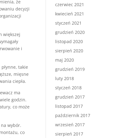
nienia, że
czerwiec 2021
owaniu decyzji
kwiecień 2021
rganizacji
styczeń 2021
grudzień 2020
m większej
 wymagały
listopad 2020
erwowanie i
sierpień 2020
maj 2020
płynne, takie
grudzień 2019
ięższe, mięsne
luty 2018
ania ciepła.
styczeń 2018
rzewacz ma
grudzień 2017
wiele godzin.
listopad 2017
atury, co może
październik 2017
wrzesień 2017
 na wybór.
emontażu, co
sierpień 2017