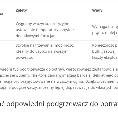
Zalety
Wady
za
Wygodny w użyciu, precyzyjne
z
Wymaga dostę
ustawienie temperatury, często z
prądu, mniej 
dodatkowymi funkcjami.
Szybkie nagrzewanie, mobilność,
Konieczność p
z
idealny do użytku na świeżym
butli gazowej,
powietrzu.
koszty eksploat
wiedni typ podgrzewacza do potraw, warto również zastanowić si
zęściej serwujemy. Niektóre dania wymagają bardziej delikatnego 
e mogą być przygotowywane na wyższym ogniu. Dzięki zrozumieniu
zajami podgrzewaczy, możemy lepiej dopasować je do własnych po
ać odpowiedni podgrzewacz do potr