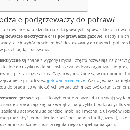
 rodzaje podgrzewaczy do potraw?
 potraw można podzielić na kilka głównych typów, z których dwa n
dgrzewacze elektryczne
oraz
podgrzewacze gazowe
. Każdy z nich
 i wady, a ich wybór powinien być dostosowany do naszych potrzeb 
w jakich będą stosowane.
lektryczne
są znane z wygody użycia i często pozwalają na precyzy
 idealne do użytku w domu, zwłaszcza podczas organizacji imprez, 
ewane przez dłuższy czas. Często wyposażone są w różnorodne funk
łączanie czy możliwość
gotowania na parze
. Warto jednak pamięta
ępu do prądu, co w niektórych sytuacjach może być ograniczeniem.
rzewacze gazowe
są często wybierane ze względu na swoją wydajn
skonale sprawdzają się na zewnątrz, na przykład podczas grillowa
ki zasilaniu gazowemu są bardziej mobilne i można je używać w róż
wadą może być jednak konieczność posiadania butli gazowej, co mo
osztami oraz koniecznością regularnego uzupełniania gazu.