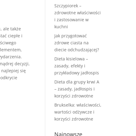
Szczypiorek –
zdrowotne właściwości
i zastosowanie w
kuchni
, ale także
ać ciepłe i
Jak przygotować
aściwego
zdrowe ciasta na
elementem,
diecie odchudzającej?
wydarzenia.
Dieta kisielowa –
ądrej decyzji,
zasady, efekty i
najlepiej się
przykładowy jadłospis
 odkrycie
Dieta dla grupy krwi A
– zasady, jadłospis i
korzyści zdrowotne
Brukselka: właściwości,
wartości odżywcze i
korzyści zdrowotne
Najnowsze