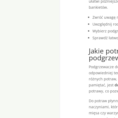
ułatwi późniejsz
bankietów.
Zwróć uwagę n
Uwzględnij ro
Wybierz podgr
Sprawdź łatwoś
Jakie po
podgrze
Podgrzewacze do
odpowiedniej te
różnych potraw,
pamiętać, jest
d
potrawy, co poz
Do potraw płynny
naczyniami, któr
mięsa czy warzy