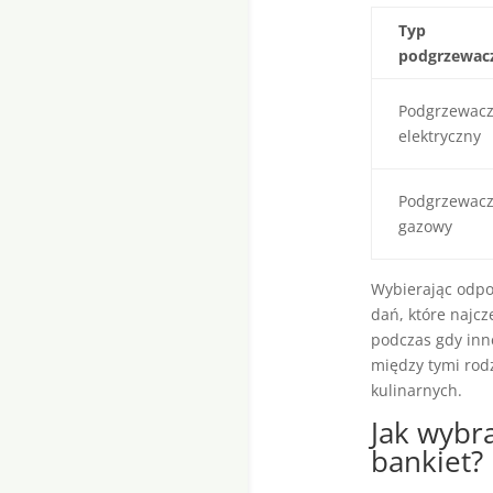
Typ
podgrzewac
Podgrzewac
elektryczny
Podgrzewac
gazowy
Wybierając odpo
dań, które najc
podczas gdy inn
między tymi rod
kulinarnych.
Jak wybr
bankiet?