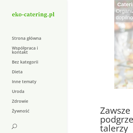
Cater
Elektr
Kręgo
Najle
Najsma
Krem 
Duolif
Organi
Elektro
Kręgoz
Czy wie
Lato to
W dzis
Suplem
dopiln
do lecz
schorz
pożywn
sałatki
który j
W dzisi
natura
Strona główna
Współpraca i
kontakt
Bez kategorii
Dieta
Inne tematy
Uroda
Zdrowie
Zawsze 
Żywność
podgrze
talerzy