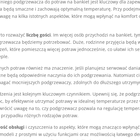
iego podgrzewacza do potraw na bankiet jest kluczowy dla zapew
 będą smaczne i zachowają optymalną temperaturę. Przy podejm
wagę na kilka istotnych aspektów, które mogą wpłynąć na komfort o
rto rozważyć
liczbę gości
. Im więcej osób przychodzi na bankiet, ty
rzewacza będziemy potrzebować. Duże, rodzinne przyjęcia będą
eń, które pomieszczą więcej potraw jednocześnie, co ułatwi ich s
eple.
ych potraw również ma znaczenie. Jeśli planujesz serwować dania 
czne będą odpowiednie naczynia do ich podgrzewania. Natomiast c
gać mocniejszych podgrzewaczy, zdolnych do dłuższego utrzymyw
zenia jest kolejnym kluczowym czynnikiem. Upewnij się, że podg
, by efektywnie utrzymać potrawy w idealnej temperaturze przez 
wrócić uwagę na to, czy podgrzewacz pozwala na regulację temper
 przypadku różnych rodzajów potraw.
ość obsługi
i czyszczenia to aspekty, które mogą znacząco wpłynąć
modeli z prostymi w użyciu funkcjami oraz możliwością łatwego d