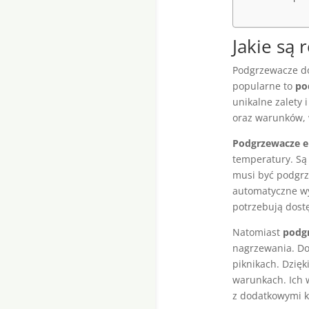
Jakie są
Podgrzewacze do
popularne to
po
unikalne zalety
oraz warunków, 
Podgrzewacze e
temperatury. Są
musi być podgrz
automatyczne wy
potrzebują dost
Natomiast
podg
nagrzewania. Do
piknikach. Dzię
warunkach. Ich 
z dodatkowymi k