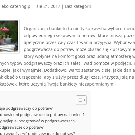
z
eko-catering.pl
|
sie 21, 2017
|
Bez kategorii
Organizacja bankietu to nie tylko kwestia wyboru menu
odpowiedniego serwowania potraw, które muszą pozost
apetyczne przez cały czas trwania przyjęcia. Wybór wł
podgrzewacza do potraw może okazać się kluczowym 
który wpłynie na komfort gości oraz udaną atmosferę 
nych typów podgrzewaczy oraz ich zalet i wad pomoże w podjęciu m
upie, jak i wynajmie. Dodatkowo, warto zastanowić się, jakie dania 
k dbać o urządzenia, aby służyły przez długi czas. Przygotuj się na
kazówek, które uczynią Twoje bankiety niezapomnianymi!
dzaje podgrzewaczy do potraw?
odpowiedni podgrzewacz do potraw na bankiet?
wy najlepiej podgrzewać w podgrzewaczach?
podgrzewacze do potraw?
 lub wypożyczyć podgrzewacze do potraw?