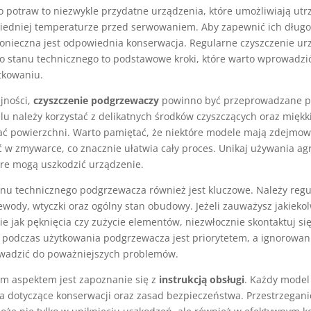
 potraw to niezwykle przydatne urządzenia, które umożliwiają ut
edniej temperaturze przed serwowaniem. Aby zapewnić ich długo
onieczna jest odpowiednia konserwacja. Regularne czyszczenie ur
o stanu technicznego to podstawowe kroki, które warto wprowadzi
tkowaniu.
jności,
czyszczenie podgrzewaczy
powinno być przeprowadzane 
lu należy korzystać z delikatnych środków czyszczących oraz miękki
ać powierzchni. Warto pamiętać, że niektóre modele mają zdejmo
 w zmywarce, co znacznie ułatwia cały proces. Unikaj używania a
óre mogą uszkodzić urządzenie.
nu technicznego podgrzewacza również jest kluczowe. Należy regu
wody, wtyczki oraz ogólny stan obudowy. Jeżeli zauważysz jakieko
ie jak pęknięcia czy zużycie elementów, niezwłocznie skontaktuj si
podczas użytkowania podgrzewacza jest priorytetem, a ignorowan
wadzić do poważniejszych problemów.
ym aspektem jest zapoznanie się z
instrukcją obsługi
. Każdy model
 dotyczące konserwacji oraz zasad bezpieczeństwa. Przestrzegani