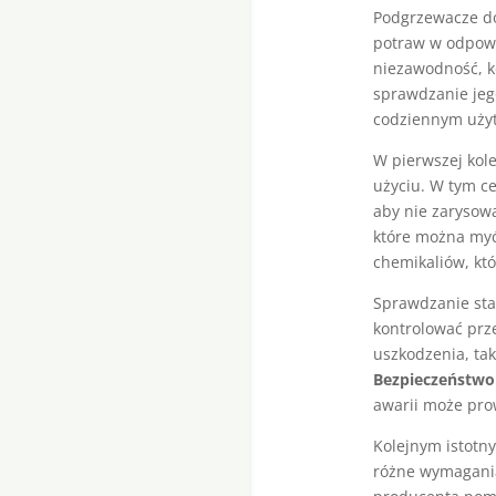
Podgrzewacze do
potraw w odpowi
niezawodność, k
sprawdzanie jeg
codziennym uży
W pierwszej kole
użyciu. W tym ce
aby nie zarysow
które można myć
chemikaliów, kt
Sprawdzanie sta
kontrolować prze
uszkodzenia, tak
Bezpieczeństwo
awarii może pro
Kolejnym istotn
różne wymagania