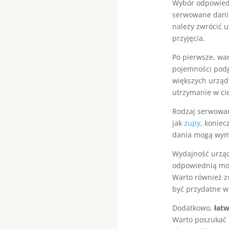
Wybór odpowiedn
serwowane dania
należy zwrócić u
przyjęcia.
Po pierwsze, wa
pojemności podg
większych urządz
utrzymanie w ci
Rodzaj serwowan
jak
zupy
, konie
dania mogą wyma
Wydajność urząd
odpowiednią moc
Warto również z
być przydatne w
Dodatkowo,
łatw
Warto poszukać 