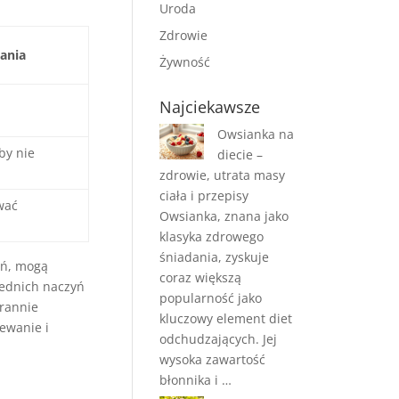
Uroda
Zdrowie
ania
Żywność
Najciekawsze
Owsianka na
by nie
diecie –
zdrowie, utrata masy
ciała i przepisy
wać
Owsianka, znana jako
klasyka zdrowego
śniadania, zyskuje
yń, mogą
coraz większą
iednich naczyń
popularność jako
arannie
kluczowy element diet
ewanie i
odchudzających. Jej
wysoka zawartość
błonnika i …