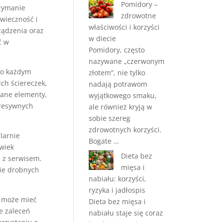
Pomidory –
rzymanie
zdrowotne
wieczność i
właściwości i korzyści
ządzenia oraz
w diecie
ć w
Pomidory, często
nazywane „czerwonym
po każdym
złotem”, nie tylko
ch ściereczek,
nadają potrawom
wane elementy,
wyjątkowego smaku,
gresywnych
ale również kryją w
sobie szereg
zdrowotnych korzyści.
larnie
Bogate …
lwiek
Dieta bez
ę z serwisem.
mięsa i
ie drobnych
nabiału: korzyści,
ryzyka i jadłospis
 może mieć
Dieta bez mięsa i
e zaleceń
nabiału staje się coraz