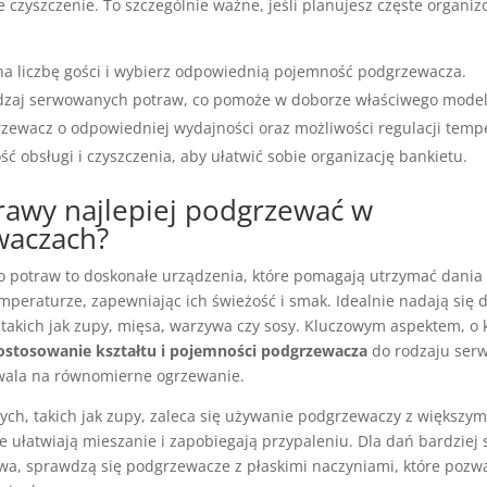
e czyszczenie. To szczególnie ważne, jeśli planujesz częste organi
a liczbę gości i wybierz odpowiednią pojemność podgrzewacza.
dzaj serwowanych potraw, co pomoże w doborze właściwego model
zewacz o odpowiedniej wydajności oraz możliwości regulacji temp
ć obsługi i czyszczenia, aby ułatwić sobie organizację bankietu.
trawy najlepiej podgrzewać w
waczach?
 potraw to doskonałe urządzenia, które pomagają utrzymać dania
mperaturze, zapewniając ich świeżość i smak. Idealnie nadają się
 takich jak zupy, mięsa, warzywa czy sosy. Kluczowym aspektem, o 
ostosowanie kształtu i pojemności podgrzewacza
do rodzaju ser
wala na równomierne ogrzewanie.
ch, takich jak zupy, zaleca się używanie podgrzewaczy z większym
e ułatwiają mieszanie i zapobiegają przypaleniu. Dla dań bardziej s
wa, sprawdzą się podgrzewacze z płaskimi naczyniami, które pozwa