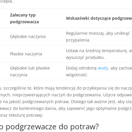
ciepła.
Zalecany typ
Wskazówki dotyczące podgrzew
podgrzewacza
Regularnie mieszaj, aby uniknąć
Głębokie naczynia
przypalenia.
Ustaw na średnią temperaturę, a
Płaskie naczynia
wysuszyć produktu.
Głębokie lub płaskie
Dodaj odrobinę
wody
, aby zacho
naczynia
wilgotność.
, szczególnie te, które mają tendencję do przyklejania się do nacz
nych, nieprzywierających naczyń do podgrzewania. Użycie odpow
e na jakość podgrzewanych potraw. Dlatego tak ważne jest, aby st
ewacz do konkretnego dania, aby zapewnić jego optymalne podgrz
raz teksturę potrawy.
 o podgrzewacze do potraw?