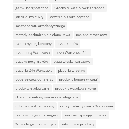
garnki berghoff cena
Grecka oliwa z oliwek sprzedaż
jak dzielimy cukry
jedzenie niskokaloryczne
koszt aparatu ortodontycznego
metody odchudzania zielona kawa
nasiona strączkowe
naturalny olej konopny
pizza kraków
pizza nocą Warszawa
pizza Warszawa 24h
pizza w nocy kraków
pizza włoska warszawa
pizzeria 24h Warszawa
pizzeria wrocław
podgrzewacz do talerzy
produkty bogate w wapń
produkty ekologiczne
produkty wysokobiałkowe
sklep internetowy warzywa ekologiczne
sztućce dla dziecka ceny
usługi Cateringowe w Warszawie
warzywa bogate w magnez
warzywa spalające tłuszcz
Wina dla gości weselnych
witamina a produkty