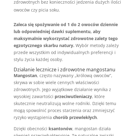
zdrowotnych bez konieczności jedzenia dużych ilości
owoców czy picia soku.
Zaleca się spożywanie od 1 do 2 owoców dziennie
lub odpowiedniej dawki suplementu, aby
maksymalnie wykorzystać zdrowotne zalety tego
egzotycznego skarbu natury.
Wybór metody zależy
przede wszystkim od indywidualnych preferencji i
stylu życia każdej osoby.
Działanie lecznicze i zdrowotne mangostanu
Mangostan
, często nazywany „królową owoców”,
skrywa w sobie wiele cennych właściwości
zdrowotnych. Jego wyjątkowe działanie wynika z
wysokiej zawartości
przeciwutleniaczy
, które
skutecznie neutralizują wolne rodniki. Dzięki temu
mogą spowolnić proces starzenia oraz zmniejszyć
ryzyko wystąpienia
chorób przewlekłych
.
Dzięki obecności
ksantonów
, mangostan działa
również przeciwbakteryjnie. Te naturalne związki