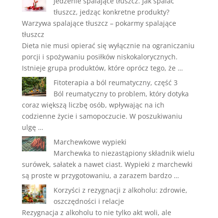
Jedzenie spalające tłuszcz. Jak spalać
tłuszcz, jedząc konkretne produkty?
Warzywa spalające tłuszcz – pokarmy spalające
tłuszcz
Dieta nie musi opierać się wyłącznie na ograniczaniu
porcji i spożywaniu posiłków niskokalorycznych.
Istnieje grupa produktów, które oprócz tego, że …
Fitoterapia a ból reumatyczny, część 3
Ból reumatyczny to problem, który dotyka
coraz większą liczbę osób, wpływając na ich
codzienne życie i samopoczucie. W poszukiwaniu
ulgę …
Marchewkowe wypieki
Marchewka to niezastąpiony składnik wielu
surówek, sałatek a nawet ciast. Wypieki z marchewki
są proste w przygotowaniu, a zarazem bardzo …
Korzyści z rezygnacji z alkoholu: zdrowie,
oszczędności i relacje
Rezygnacja z alkoholu to nie tylko akt woli, ale