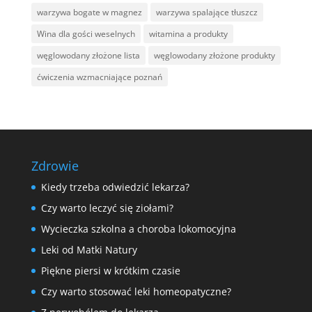
warzywa bogate w magnez
warzywa spalające tłuszcz
Wina dla gości weselnych
witamina a produkty
węglowodany złożone lista
węglowodany złożone produkty
ćwiczenia wzmacniające poznań
Zdrowie
Kiedy trzeba odwiedzić lekarza?
Czy warto leczyć się ziołami?
Wycieczka szkolna a choroba lokomocyjna
Leki od Matki Natury
Piękne piersi w krótkim czasie
Czy warto stosować leki homeopatyczne?