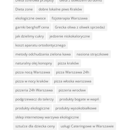
Dieta strefowa przepisy
dieta z dowozem do domu
Dieta zone
dobre lokalne piwo Kraków
ekologiczne owoce
fizjoterapia Warszawa
garnki berghoff cena
Grecka oliwa z oliwek sprzedaż
jak dzielimy cukry
jedzenie niskokaloryczne
koszt aparatu ortodontycznego
metody odchudzania zielona kawa
nasiona strączkowe
naturalny olej konopny
pizza kraków
pizza nocą Warszawa
pizza Warszawa 24h
pizza w nocy kraków
pizza włoska warszawa
pizzeria 24h Warszawa
pizzeria wrocław
podgrzewacz do talerzy
produkty bogate w wapń
produkty ekologiczne
produkty wysokobiałkowe
sklep internetowy warzywa ekologiczne
sztućce dla dziecka ceny
usługi Cateringowe w Warszawie