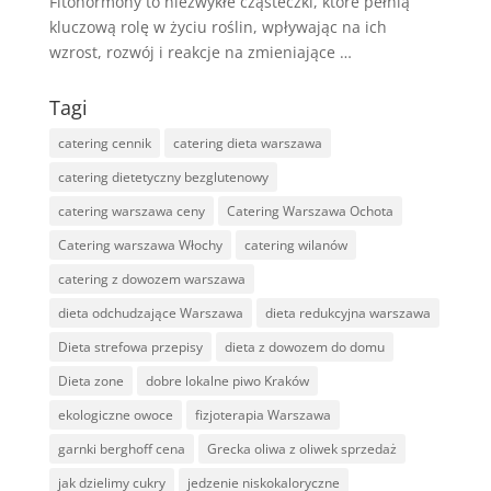
Fitohormony to niezwykłe cząsteczki, które pełnią
kluczową rolę w życiu roślin, wpływając na ich
wzrost, rozwój i reakcje na zmieniające …
Tagi
catering cennik
catering dieta warszawa
catering dietetyczny bezglutenowy
catering warszawa ceny
Catering Warszawa Ochota
Catering warszawa Włochy
catering wilanów
catering z dowozem warszawa
dieta odchudzające Warszawa
dieta redukcyjna warszawa
Dieta strefowa przepisy
dieta z dowozem do domu
Dieta zone
dobre lokalne piwo Kraków
ekologiczne owoce
fizjoterapia Warszawa
garnki berghoff cena
Grecka oliwa z oliwek sprzedaż
jak dzielimy cukry
jedzenie niskokaloryczne