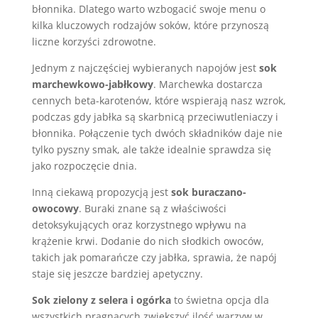
błonnika. Dlatego warto wzbogacić swoje menu o
kilka kluczowych rodzajów soków, które przynoszą
liczne korzyści zdrowotne.
Jednym z najczęściej wybieranych napojów jest
sok
marchewkowo-jabłkowy
. Marchewka dostarcza
cennych beta-karotenów, które wspierają nasz wzrok,
podczas gdy jabłka są skarbnicą przeciwutleniaczy i
błonnika. Połączenie tych dwóch składników daje nie
tylko pyszny smak, ale także idealnie sprawdza się
jako rozpoczęcie dnia.
Inną ciekawą propozycją jest
sok buraczano-
owocowy
. Buraki znane są z właściwości
detoksykujących oraz korzystnego wpływu na
krążenie krwi. Dodanie do nich słodkich owoców,
takich jak pomarańcze czy jabłka, sprawia, że napój
staje się jeszcze bardziej apetyczny.
Sok zielony z selera i ogórka
to świetna opcja dla
wszystkich pragnących zwiększyć ilość warzyw w