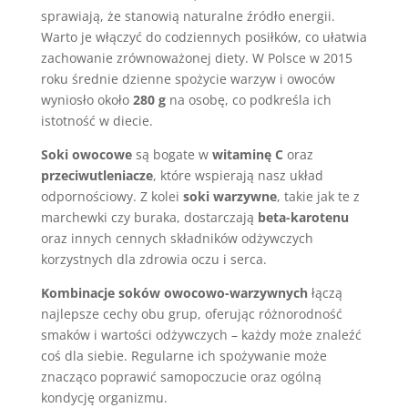
sprawiają, że stanowią naturalne źródło energii.
Warto je włączyć do codziennych posiłków, co ułatwia
zachowanie zrównoważonej diety. W Polsce w 2015
roku średnie dzienne spożycie warzyw i owoców
wyniosło około
280 g
na osobę, co podkreśla ich
istotność w diecie.
Soki owocowe
są bogate w
witaminę C
oraz
przeciwutleniacze
, które wspierają nasz układ
odpornościowy. Z kolei
soki warzywne
, takie jak te z
marchewki czy buraka, dostarczają
beta-karotenu
oraz innych cennych składników odżywczych
korzystnych dla zdrowia oczu i serca.
Kombinacje soków owocowo-warzywnych
łączą
najlepsze cechy obu grup, oferując różnorodność
smaków i wartości odżywczych – każdy może znaleźć
coś dla siebie. Regularne ich spożywanie może
znacząco poprawić samopoczucie oraz ogólną
kondycję organizmu.