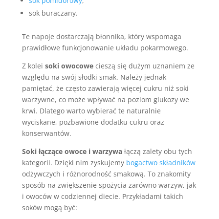
sok pomidorowy
,
sok buraczany.
Te napoje dostarczają błonnika, który wspomaga
prawidłowe funkcjonowanie układu pokarmowego.
Z kolei
soki owocowe
cieszą się dużym uznaniem ze
względu na swój słodki smak. Należy jednak
pamiętać, że często zawierają więcej cukru niż soki
warzywne, co może wpływać na poziom glukozy we
krwi. Dlatego warto wybierać te naturalnie
wyciskane, pozbawione dodatku cukru oraz
konserwantów.
Soki łączące owoce i warzywa
łączą zalety obu tych
kategorii. Dzięki nim zyskujemy
bogactwo składników
odżywczych i różnorodność smakową. To znakomity
sposób na zwiększenie spożycia zarówno warzyw, jak
i owoców w codziennej diecie. Przykładami takich
soków mogą być: