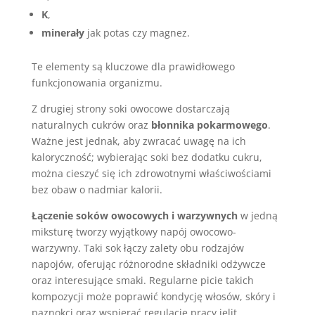
K
,
minerały
jak potas czy magnez.
Te elementy są kluczowe dla prawidłowego
funkcjonowania organizmu.
Z drugiej strony soki owocowe dostarczają
naturalnych cukrów oraz
błonnika pokarmowego
.
Ważne jest jednak, aby zwracać uwagę na ich
kaloryczność; wybierając soki bez dodatku cukru,
można cieszyć się ich zdrowotnymi właściwościami
bez obaw o nadmiar kalorii.
Łączenie soków owocowych i warzywnych
w jedną
miksturę tworzy wyjątkowy napój owocowo-
warzywny. Taki sok łączy zalety obu rodzajów
napojów, oferując różnorodne składniki odżywcze
oraz interesujące smaki. Regularne picie takich
kompozycji może poprawić kondycję włosów, skóry i
paznokci oraz wspierać regulację pracy jelit.