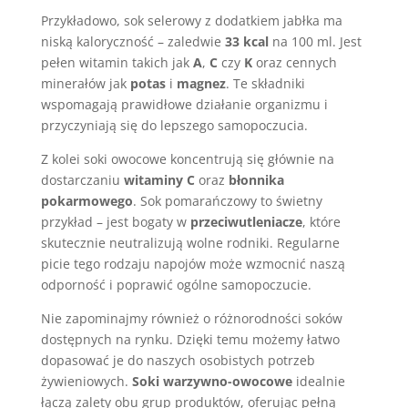
Przykładowo, sok selerowy z dodatkiem jabłka ma
niską kaloryczność – zaledwie
33 kcal
na 100 ml. Jest
pełen witamin takich jak
A
,
C
czy
K
oraz cennych
minerałów jak
potas
i
magnez
. Te składniki
wspomagają prawidłowe działanie organizmu i
przyczyniają się do lepszego samopoczucia.
Z kolei soki owocowe koncentrują się głównie na
dostarczaniu
witaminy C
oraz
błonnika
pokarmowego
. Sok pomarańczowy to świetny
przykład – jest bogaty w
przeciwutleniacze
, które
skutecznie neutralizują wolne rodniki. Regularne
picie tego rodzaju napojów może wzmocnić naszą
odporność i poprawić ogólne samopoczucie.
Nie zapominajmy również o różnorodności soków
dostępnych na rynku. Dzięki temu możemy łatwo
dopasować je do naszych osobistych potrzeb
żywieniowych.
Soki warzywno-owocowe
idealnie
łączą zalety obu grup produktów, oferując pełną