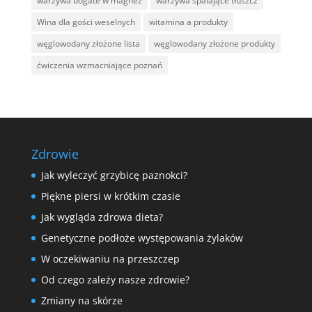
warzywa bogate w magnez
warzywa spalające tłuszcz
Wina dla gości weselnych
witamina a produkty
węglowodany złożone lista
węglowodany złożone produkty
ćwiczenia wzmacniające poznań
Zdrowie
Jak wyleczyć grzybicę paznokci?
Piękne piersi w krótkim czasie
Jak wygląda zdrowa dieta?
Genetyczne podłoże występowania żylaków
W oczekiwaniu na przeszczep
Od czego zależy nasze zdrowie?
Zmiany na skórze