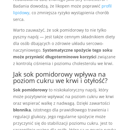
Badania dowodzą, że likopen może poprawić
profil
lipidowy
, co zmniejsza ryzyko wystąpienia chorób
serca.
Warto zauważyć, że sok pomidorowy to nie tylko
pyszny napój — jest także cennym składnikiem diety
dla osób dbających o zdrowie układu sercowo-
naczyniowego.
Systematyczne spożycie tego soku
może przynieść długoterminowe korzyści
związane
z kontrolą ciśnienia i poziomu cholesterolu we krwi.
Jak sok pomidorowy wpływa na
poziom cukru we krwi i otyłość?
Sok pomidorowy
to niskokaloryczny napój, który
może pozytywnie wpływać na poziom cukru we krwi
oraz wspierać walkę z nadwagą. Dzięki zawartości
błonnika
, istotnego dla prawidłowego trawienia i
regulacji glukozy, jego regularne spożycie może
przyczynić się do stabilizacji poziomu cukru. Jest to
szczególnie ważne dla osób, które są w grupie ryzyka