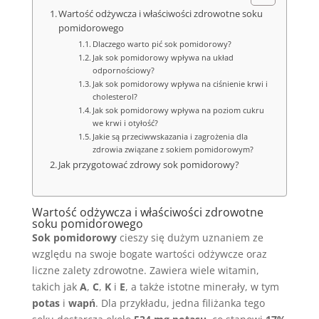
Wartość odżywcza i właściwości zdrowotne soku
pomidorowego
Dlaczego warto pić sok pomidorowy?
Jak sok pomidorowy wpływa na układ
odpornościowy?
Jak sok pomidorowy wpływa na ciśnienie krwi i
cholesterol?
Jak sok pomidorowy wpływa na poziom cukru
we krwi i otyłość?
Jakie są przeciwwskazania i zagrożenia dla
zdrowia związane z sokiem pomidorowym?
Jak przygotować zdrowy sok pomidorowy?
Wartość odżywcza i właściwości zdrowotne
soku pomidorowego
Sok pomidorowy
cieszy się dużym uznaniem ze
względu na swoje bogate wartości odżywcze oraz
liczne zalety zdrowotne. Zawiera wiele witamin,
takich jak
A
,
C
,
K
i
E
, a także istotne minerały, w tym
potas
i
wapń
. Dla przykładu, jedna filiżanka tego