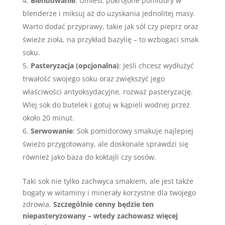
Blendowanie
: Umieść pokrojone pomidory w
blenderze i miksuj aż do uzyskania jednolitej masy.
Warto dodać przyprawy, takie jak sól czy pieprz oraz
świeże zioła, na przykład bazylię – to wzbogaci smak
soku.
Pasteryzacja (opcjonalna)
: Jeśli chcesz wydłużyć
trwałość swojego soku oraz zwiększyć jego
właściwości antyoksydacyjne, rozważ pasteryzację.
Wlej sok do butelek i gotuj w kąpieli wodnej przez
około 20 minut.
Serwowanie
: Sok pomidorowy smakuje najlepiej
świeżo przygotowany, ale doskonale sprawdzi się
również jako baza do koktajli czy sosów.
Taki sok nie tylko zachwyca smakiem, ale jest także
bogaty w witaminy i minerały korzystne dla twojego
zdrowia.
Szczególnie cenny będzie ten
niepasteryzowany – wtedy zachowasz więcej