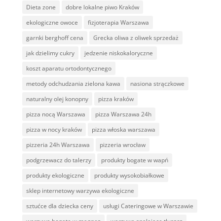
Dieta zone
dobre lokalne piwo Kraków
ekologiczne owoce
fizjoterapia Warszawa
garnki berghoff cena
Grecka oliwa z oliwek sprzedaż
jak dzielimy cukry
jedzenie niskokaloryczne
koszt aparatu ortodontycznego
metody odchudzania zielona kawa
nasiona strączkowe
naturalny olej konopny
pizza kraków
pizza nocą Warszawa
pizza Warszawa 24h
pizza w nocy kraków
pizza włoska warszawa
pizzeria 24h Warszawa
pizzeria wrocław
podgrzewacz do talerzy
produkty bogate w wapń
produkty ekologiczne
produkty wysokobiałkowe
sklep internetowy warzywa ekologiczne
sztućce dla dziecka ceny
usługi Cateringowe w Warszawie