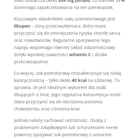
soku dostarcza około
534 mg potasu
, co stanowi
17%
dziennego zapotrzebowania na ten pierwiastek.
Kluczowym składnikiem soku pomidorowego jest
likopen
– silny przeciwutleniacz, który może
przyczynić się do zmniejszenia ryzyka chorób serca
oraz nowotworów. Regularne spożywanie tego
napoju wspomaga również układ odpornościowy
dzięki wysokiej zawartości
witamin C
i działa
przeciwzapalnie.
Co więcej, sok pomidorowy charakteryzuje się niską
kalorycznością – tylko około
40 kcal
na szklankę. To
sprawia, że jest idealnym wyborem dla osób
dbających o linię. Jego regularna konsumpcja może
także przyczynić się do obniżenia poziomu
cholesterolu oraz ciśnienia krwi.
Jednak należy zachować ostrożność. Osoby z
problemami żołądkowymi lub schorzeniami nerek
powinny spożywać sok pomidorowy z umiarem.