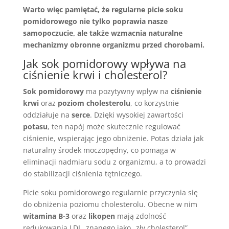
Warto więc pamiętać, że regularne picie soku
pomidorowego nie tylko poprawia nasze
samopoczucie, ale także wzmacnia naturalne
mechanizmy obronne organizmu przed chorobami.
Jak sok pomidorowy wpływa na
ciśnienie krwi i cholesterol?
Sok pomidorowy
ma pozytywny wpływ na
ciśnienie
krwi
oraz
poziom cholesterolu
, co korzystnie
oddziałuje na
serce
. Dzięki wysokiej zawartości
potasu
, ten napój może skutecznie regulować
ciśnienie, wspierając jego obniżenie. Potas działa jak
naturalny środek moczopędny, co pomaga w
eliminacji nadmiaru sodu z organizmu, a to prowadzi
do stabilizacji ciśnienia tętniczego.
Picie soku pomidorowego regularnie przyczynia się
do obniżenia poziomu cholesterolu. Obecne w nim
witamina B-3
oraz
likopen
mają zdolność
redukowania LDL, znanego jako „zły cholesterol”.