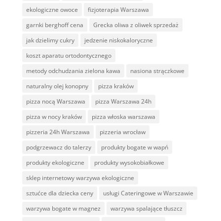
ekologiczne owoce
fizjoterapia Warszawa
garnki berghoff cena
Grecka oliwa z oliwek sprzedaż
jak dzielimy cukry
jedzenie niskokaloryczne
koszt aparatu ortodontycznego
metody odchudzania zielona kawa
nasiona strączkowe
naturalny olej konopny
pizza kraków
pizza nocą Warszawa
pizza Warszawa 24h
pizza w nocy kraków
pizza włoska warszawa
pizzeria 24h Warszawa
pizzeria wrocław
podgrzewacz do talerzy
produkty bogate w wapń
produkty ekologiczne
produkty wysokobiałkowe
sklep internetowy warzywa ekologiczne
sztućce dla dziecka ceny
usługi Cateringowe w Warszawie
warzywa bogate w magnez
warzywa spalające tłuszcz