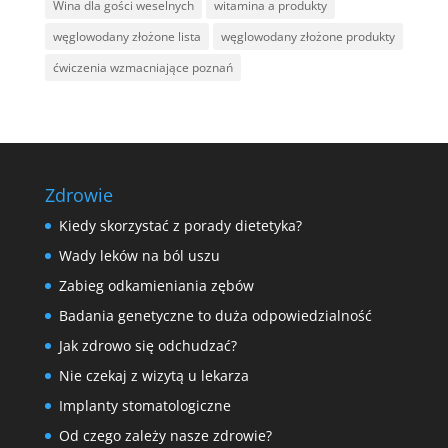
Wina dla gości weselnych
witamina a produkty
węglowodany złożone lista
węglowodany złożone produkty
ćwiczenia wzmacniające poznań
Zdrowie
Kiedy skorzystać z porady dietetyka?
Wady leków na ból uszu
Zabieg odkamieniania zębów
Badania genetyczne to duża odpowiedzialność
Jak zdrowo się odchudzać?
Nie czekaj z wizytą u lekarza
Implanty stomatologiczne
Od czego zależy nasze zdrowie?