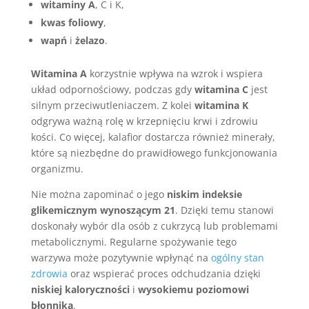
witaminy A
, C i K,
kwas foliowy
,
wapń
i
żelazo
.
Witamina A
korzystnie wpływa na wzrok i wspiera
układ odpornościowy, podczas gdy
witamina C
jest
silnym przeciwutleniaczem. Z kolei
witamina K
odgrywa ważną rolę w krzepnięciu krwi i zdrowiu
kości. Co więcej, kalafior dostarcza również minerały,
które są niezbędne do prawidłowego funkcjonowania
organizmu.
Nie można zapominać o jego
niskim indeksie
glikemicznym wynoszącym 21
. Dzięki temu stanowi
doskonały wybór dla osób z cukrzycą lub problemami
metabolicznymi. Regularne spożywanie tego
warzywa może pozytywnie wpłynąć na
ogólny stan
zdrowia
oraz wspierać proces odchudzania dzięki
niskiej kaloryczności
i
wysokiemu poziomowi
błonnika
.