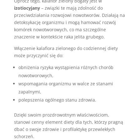
Oprócz tego, kalafior zielony bogaty jest w
izotiocyjany
– związki te mają zdolność do
przeciwdziałania rozwojowi nowotworów. Działają na
detoksykację organizmu i mogą hamować rozwój
komórek nowotworowych, co ma szczególne
znaczenie w kontekście raka jelita grubego.
Włączenie kalafiora zielonego do codziennej diety
może przyczynić się do:
obniżenia ryzyka wystąpienia różnych chorób
nowotworowych,
wspomagania organizmu w walce ze stanami
zapalnymi,
polepszenia ogólnego stanu zdrowia.
Dzięki swoim prozdrowotnym właściwościom,
stanowi cenny element diety dla tych, którzy pragną
dbać o swoje zdrowie i profilaktykę przewlekłych
schorzeń.