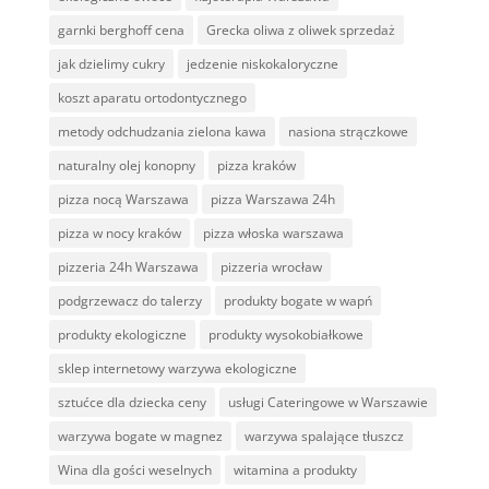
garnki berghoff cena
Grecka oliwa z oliwek sprzedaż
jak dzielimy cukry
jedzenie niskokaloryczne
koszt aparatu ortodontycznego
metody odchudzania zielona kawa
nasiona strączkowe
naturalny olej konopny
pizza kraków
pizza nocą Warszawa
pizza Warszawa 24h
pizza w nocy kraków
pizza włoska warszawa
pizzeria 24h Warszawa
pizzeria wrocław
podgrzewacz do talerzy
produkty bogate w wapń
produkty ekologiczne
produkty wysokobiałkowe
sklep internetowy warzywa ekologiczne
sztućce dla dziecka ceny
usługi Cateringowe w Warszawie
warzywa bogate w magnez
warzywa spalające tłuszcz
Wina dla gości weselnych
witamina a produkty