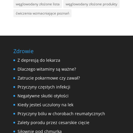
węglowodany złożone lista
węglowodany złożone produkty
ćwiczenia wzmacniające poznań
Zdrowie
Z depresją do lekarza
Dlaczego witaminy są ważne?
Zatrucie pokarmowe czy zawał?
Przyczyny częstych infekcji
Negatywne skutki otyłości
Kiedy jesteś uczulony na lek
Przyczyny bólu w chorobach reumatycznych
Zalety porodu przez cesarskie cięcie
Siłownie pod chmurką