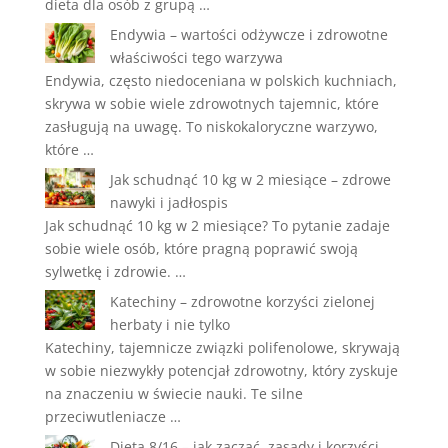
dieta dla osób z grupą …
Endywia – wartości odżywcze i zdrowotne
właściwości tego warzywa
Endywia, często niedoceniana w polskich kuchniach,
skrywa w sobie wiele zdrowotnych tajemnic, które
zasługują na uwagę. To niskokaloryczne warzywo,
które …
Jak schudnąć 10 kg w 2 miesiące – zdrowe
nawyki i jadłospis
Jak schudnąć 10 kg w 2 miesiące? To pytanie zadaje
sobie wiele osób, które pragną poprawić swoją
sylwetkę i zdrowie. …
Katechiny – zdrowotne korzyści zielonej
herbaty i nie tylko
Katechiny, tajemnicze związki polifenolowe, skrywają
w sobie niezwykły potencjał zdrowotny, który zyskuje
na znaczeniu w świecie nauki. Te silne
przeciwutleniacze …
Dieta 8/16 – jak zacząć, zasady i korzyści