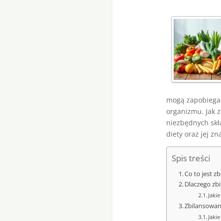
mogą zapobiegać
organizmu. Jak 
niezbędnych skł
diety oraz jej z
Spis treści
Co to jest z
Dlaczego zb
Jaki
Zbilansowana
Jaki