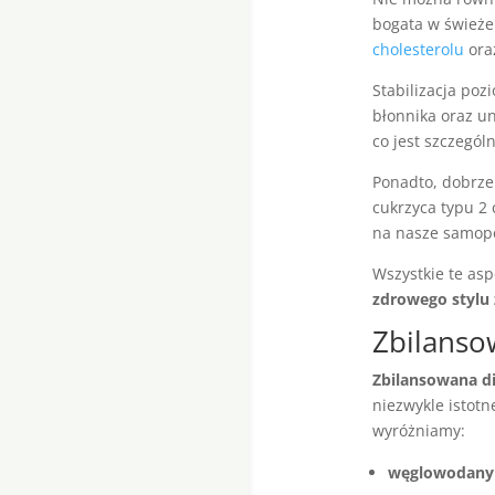
bogata w świeże
cholesterolu
oraz
Stabilizacja poz
błonnika oraz u
co jest szczegól
Ponadto, dobrze
cukrzyca typu 2 
na nasze samopo
Wszystkie te as
zdrowego stylu 
Zbilansow
Zbilansowana d
niezwykle istot
wyróżniamy:
węglowodany