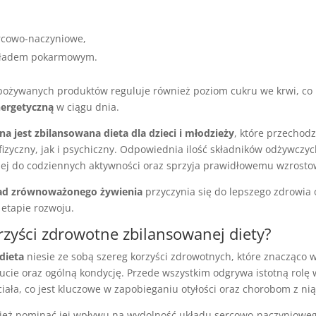
rcowo-naczyniowe,
kładem pokarmowym.
ożywanych produktów reguluje również poziom cukru we krwi, co 
nergetyczną
w ciągu dnia.
a jest zbilansowana dieta dla dzieci i młodzieży
, które przechod
izyczny, jak i psychiczny. Odpowiednia ilość składników odżywczyc
nej do codziennych aktywności oraz sprzyja prawidłowemu wzrosto
ad zrównoważonego żywienia
przyczynia się do lepszego zdrowia o
 etapie rozwoju.
orzyści zdrowotne zbilansowanej diety?
dieta
niesie ze sobą szereg korzyści zdrowotnych, które znacząco 
cie oraz ogólną kondycję. Przede wszystkim odgrywa istotną rolę
iała, co jest kluczowe w zapobieganiu otyłości oraz chorobom z ni
eż pominąć jej wpływu na wydolność układu sercowo-naczynioweg