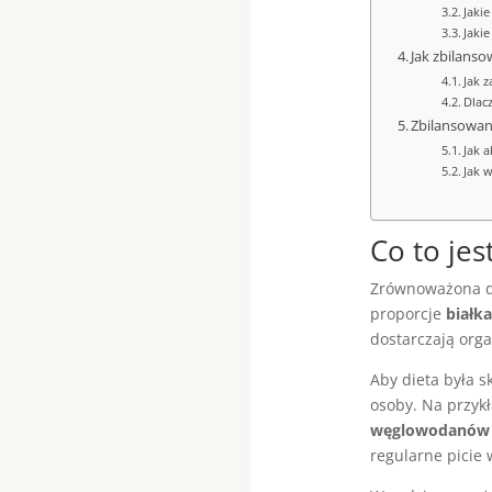
Jaki
Jaki
Jak zbilanso
Jak 
Dlac
Zbilansowana
Jak 
Jak 
Co to jes
Zrównoważona d
proporcje
białka
dostarczają org
Aby dieta była 
osoby. Na przykł
węglowodanów
regularne picie