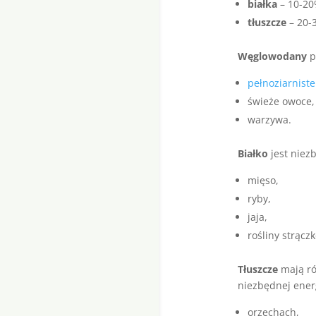
białka
– 10-20
tłuszcze
– 20-3
Węglowodany
p
pełnoziarnist
świeże owoce,
warzywa.
Białko
jest niez
mięso,
ryby,
jaja,
rośliny strącz
Tłuszcze
mają ró
niezbędnej ener
orzechach,