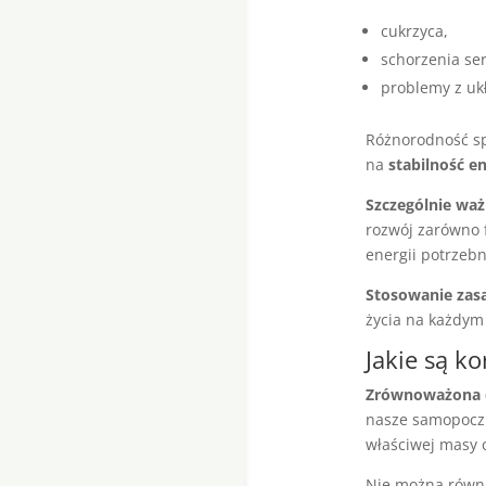
cukrzyca,
schorzenia se
problemy z u
Różnorodność sp
na
stabilność e
Szczególnie ważn
rozwój zarówno f
energii potrzeb
Stosowanie zas
życia na każdym
Jakie są k
Zrównoważona 
nasze samopoczu
właściwej masy c
Nie można równi