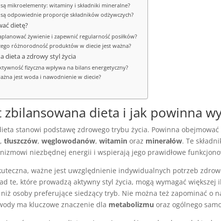
e są mikroelementy: witaminy i składniki mineralne?
e są odpowiednie proporcje składników odżywczych?
wać dietę?
zaplanować żywienie i zapewnić regularność posiłków?
zego różnorodność produktów w diecie jest ważna?
 dieta a zdrowy styl życia
aktywność fizyczna wpływa na bilans energetyczny?
ważna jest woda i nawodnienie w diecie?
t zbilansowana dieta i jak powinna w
ieta stanowi podstawę zdrowego trybu życia. Powinna obejmować
,
tłuszczów
,
węglowodanów
,
witamin
oraz
minerałów
. Te składn
anizmowi niezbędnej energii i wspierają jego prawidłowe funkcjon
skuteczna, ważne jest uwzględnienie indywidualnych potrzeb zdrow
ad te, które prowadzą aktywny styl życia, mogą wymagać większej i
niż osoby preferujące siedzący tryb. Nie można też zapominać o 
 wody ma kluczowe znaczenie dla
metabolizmu
oraz ogólnego samo