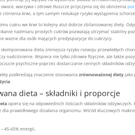
 owoce, warzywa i zdrowe tłuszcze przyczynia się do obniżenia
poz
 ciśnienia krwi, a tym samym redukuje ryzyko wystąpienia schorze
iomu cukru we krwi to kolejny atut dobrze zbilansowanej diety. Odp
nikanie nadmiaru prostych cukrów pozwalają utrzymać stabilny poz
nie ważne dla osób mających predyspozycje do cukrzycy.
 skomponowana dieta zmniejsza ryzyko rozwoju przewlekłych chorób
czy nadciśnienie. Wspiera nie tylko zdrowie fizyczne, ale także po
czucie psychiczne poprzez dostarczanie cennych składników odż
pekty podkreślają znaczenie stosowania
zrównoważonej diety
jako 
życia
.
ana dieta – składniki i proporcje
ieta
opiera się na odpowiednich ilościach składników odżywczych, 
ne dla prawidłowego działania organizmu. Wśród kluczowych makro
– 45-65% energii,