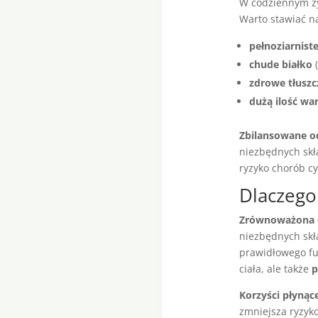
W codziennym ży
Warto stawiać n
pełnoziarnis
chude białko
(
zdrowe tłuszc
dużą ilość wa
Zbilansowane o
niezbędnych skł
ryzyko chorób c
Dlaczego
Zrównoważona 
niezbędnych skł
prawidłowego fu
ciała, ale także
p
Korzyści płynąc
zmniejsza ryzyko