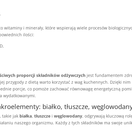
.
o witaminy i minerały, które wspierają wiele procesów biologiczny
owiednich ilości:
D,
ściwych proporcji składników odżywczych
jest fundamentem zdro
ej przygody z dietą warto korzystać z wag kuchennych. Dzięki nim
ednie porcje, co pomoże zachować równowagę energetyczną pomi
a wydatkowanymi.
akroelementy: białko, tłuszcze, węglowodan
, takie jak
białka
,
tłuszcze
i
węglowodany
, odgrywają kluczową rol
ałaniu naszego organizmu. Każdy z tych składników ma swoje unik