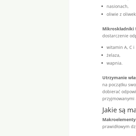
nasionach,
oliwie z oliwek
Mikroskładniki
t
dostarczenie odp
witamin A, C i 
żelaza,
wapnia.
Utrzymanie wła
na początku swoj
dobierać odpowi
przyjmowanymi 
Jakie są m
Makroelementy
prawidłowym dzi