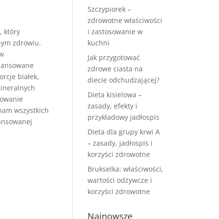
Szczypiorek –
zdrowotne właściwości
 który
i zastosowanie w
nym zdrowiu.
kuchni
ów
Jak przygotować
ilansowane
zdrowe ciasta na
orcje białek,
diecie odchudzającej?
ineralnych
Dieta kisielowa –
nowanie
zasady, efekty i
 nam wszystkich
przykładowy jadłospis
lansowanej
Dieta dla grupy krwi A
– zasady, jadłospis i
korzyści zdrowotne
Brukselka: właściwości,
wartości odżywcze i
korzyści zdrowotne
Najnowsze