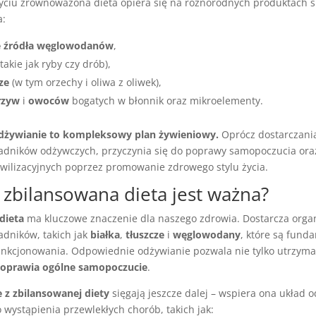
ciu zrównoważona dieta opiera się na różnorodnych produktach 
a:
te źródła węglowodanów
,
takie jak ryby czy drób),
ze
(w tym orzechy i oliwa z oliwek),
rzyw
i
owoców
bogatych w błonnik oraz mikroelementy.
dżywianie to kompleksowy plan żywieniowy.
Oprócz dostarczania
adników odżywczych, przyczynia się do poprawy samopoczucia ora
ywilizacyjnych poprzez promowanie zdrowego stylu życia.
 zbilansowana dieta jest ważna?
dieta
ma kluczowe znaczenie dla naszego zdrowia. Dostarcza org
adników, takich jak
białka
,
tłuszcze
i
węglowodany
, które są fun
nkcjonowania. Odpowiednie odżywianie pozwala nie tylko utrzym
oprawia ogólne samopoczucie
.
e z zbilansowanej diety
sięgają jeszcze dalej – wspiera ona układ 
 wystąpienia przewlekłych chorób, takich jak: