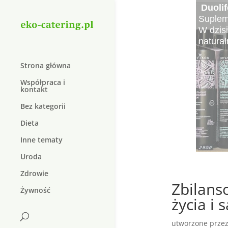
Cater
Elektr
Kręgo
Najle
Najsma
Krem 
Duolif
Organi
Elektro
Kręgoz
Czy wie
Lato to
W dzis
Suplem
dopiln
do lecz
schorz
pożywn
sałatki
który j
W dzisi
natura
Strona główna
Współpraca i
kontakt
Bez kategorii
Dieta
Inne tematy
Uroda
Zdrowie
Zbilans
Żywność
życia i
utworzone prze