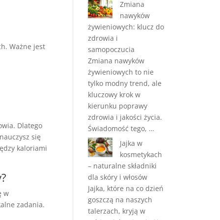
Zmiana
nawyków
żywieniowych: klucz do
zdrowia i
ch. Ważne jest
samopoczucia
Zmiana nawyków
żywieniowych to nie
tylko modny trend, ale
kluczowy krok w
kierunku poprawy
zdrowia i jakości życia.
wia. Dlatego
Świadomość tego, …
 nauczysz się
Jajka w
ędzy kaloriami
kosmetykach
– naturalne składniki
y?
dla skóry i włosów
Jajka, które na co dzień
ę w
goszczą na naszych
alne zadania.
talerzach, kryją w