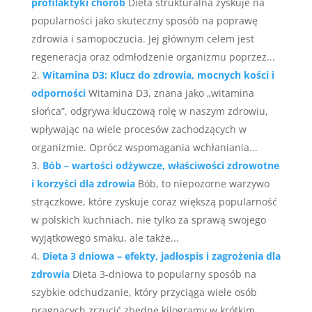
profilaktyki chorób
Dieta strukturalna zyskuje na
popularności jako skuteczny sposób na poprawę
zdrowia i samopoczucia. Jej głównym celem jest
regeneracja oraz odmłodzenie organizmu poprzez...
Witamina D3: Klucz do zdrowia, mocnych kości i
odporności
Witamina D3, znana jako „witamina
słońca”, odgrywa kluczową rolę w naszym zdrowiu,
wpływając na wiele procesów zachodzących w
organizmie. Oprócz wspomagania wchłaniania...
Bób – wartości odżywcze, właściwości zdrowotne
i korzyści dla zdrowia
Bób, to niepozorne warzywo
strączkowe, które zyskuje coraz większą popularność
w polskich kuchniach, nie tylko za sprawą swojego
wyjątkowego smaku, ale także...
Dieta 3 dniowa – efekty, jadłospis i zagrożenia dla
zdrowia
Dieta 3-dniowa to popularny sposób na
szybkie odchudzanie, który przyciąga wiele osób
pragnących zrzucić zbędne kilogramy w krótkim