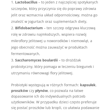
Lactobacillus
– to jeden z najczęściej spotykanych
szczepów, który przyczynia się do poprawy zdrowia
jelit oraz wzmacnia układ odpornościowy, można go
znaleźć w jogurtach oraz suplementach diety,
Bifidobacterium
– ten szczep odgrywa kluczową
rolę w zdrowiu najmłodszych, wspiera rozwój
mikroflory jelitowej u noworodków i niemowląt, a
jego obecność można zauważyć w produktach
fermentowanych,
Saccharomyces boulardii
– to drożdżak
probiotyczny, który pomaga w leczeniu biegunek i
utrzymaniu równowagi flory jelitowej.
Probiotyki występują w różnych formach:
kapsułek
,
proszków
czy
płynów
, co pozwala na łatwe
dopasowanie ich do indywidualnych potrzeb
użytkowników. W przypadku dzieci często preferuje
się postać proszków lub kropli, co ułatwia podawanie