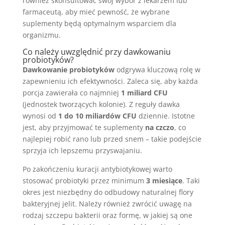
również skonsultować swój wybór z lekarzem lub
farmaceutą, aby mieć pewność, że wybrane
suplementy będą optymalnym wsparciem dla
organizmu.
Co należy uwzględnić przy dawkowaniu
probiotyków?
Dawkowanie probiotyków
odgrywa kluczową rolę w
zapewnieniu ich efektywności. Zaleca się, aby każda
porcja zawierała co najmniej
1 miliard CFU
(jednostek tworzących kolonie). Z reguły dawka
wynosi od
1 do 10 miliardów CFU
dziennie. Istotne
jest, aby przyjmować te suplementy
na czczo
, co
najlepiej robić rano lub przed snem – takie podejście
sprzyja ich lepszemu przyswajaniu.
Po zakończeniu kuracji antybiotykowej warto
stosować probiotyki przez minimum
3 miesiące
. Taki
okres jest niezbędny do odbudowy naturalnej flory
bakteryjnej jelit. Należy również zwrócić uwagę na
rodzaj szczepu bakterii oraz formę, w jakiej są one