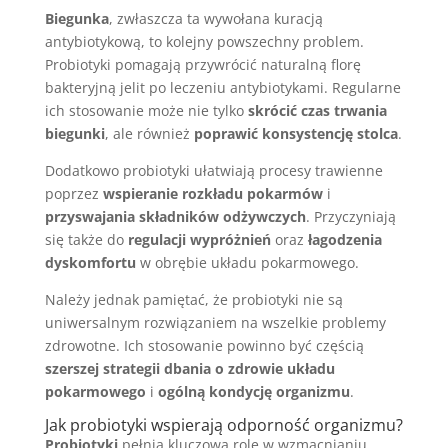
Biegunka
, zwłaszcza ta wywołana kuracją
antybiotykową, to kolejny powszechny problem.
Probiotyki pomagają przywrócić naturalną florę
bakteryjną jelit po leczeniu antybiotykami. Regularne
ich stosowanie może nie tylko
skrócić czas trwania
biegunki
, ale również
poprawić konsystencję stolca
.
Dodatkowo probiotyki ułatwiają procesy trawienne
poprzez
wspieranie rozkładu pokarmów
i
przyswajania składników odżywczych
. Przyczyniają
się także do
regulacji wypróżnień
oraz
łagodzenia
dyskomfortu
w obrębie układu pokarmowego.
Należy jednak pamiętać, że probiotyki nie są
uniwersalnym rozwiązaniem na wszelkie problemy
zdrowotne. Ich stosowanie powinno być częścią
szerszej strategii dbania o zdrowie układu
pokarmowego
i
ogólną kondycję organizmu
.
Jak probiotyki wspierają odporność organizmu?
Probiotyki
pełnią kluczową rolę w wzmacnianiu