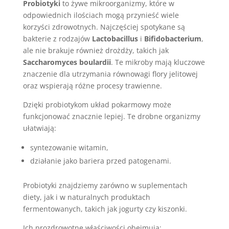
Probiotyki
to żywe mikroorganizmy, które w
odpowiednich ilościach mogą przynieść wiele
korzyści zdrowotnych. Najczęściej spotykane są
bakterie z rodzajów
Lactobacillus
i
Bifidobacterium
,
ale nie brakuje również drożdży, takich jak
Saccharomyces boulardii
. Te mikroby mają kluczowe
znaczenie dla utrzymania równowagi flory jelitowej
oraz wspierają różne procesy trawienne.
Dzięki probiotykom układ pokarmowy może
funkcjonować znacznie lepiej. Te drobne organizmy
ułatwiają:
syntezowanie witamin,
działanie jako bariera przed patogenami.
Probiotyki znajdziemy zarówno w suplementach
diety, jak i w naturalnych produktach
fermentowanych, takich jak jogurty czy kiszonki.
Ich prozdrowotne właściwości obejmują: