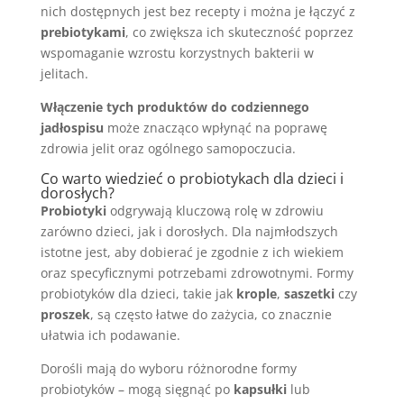
nich dostępnych jest bez recepty i można je łączyć z
prebiotykami
, co zwiększa ich skuteczność poprzez
wspomaganie wzrostu korzystnych bakterii w
jelitach.
Włączenie tych produktów do codziennego
jadłospisu
może znacząco wpłynąć na poprawę
zdrowia jelit oraz ogólnego samopoczucia.
Co warto wiedzieć o probiotykach dla dzieci i
dorosłych?
Probiotyki
odgrywają kluczową rolę w zdrowiu
zarówno dzieci, jak i dorosłych. Dla najmłodszych
istotne jest, aby dobierać je zgodnie z ich wiekiem
oraz specyficznymi potrzebami zdrowotnymi. Formy
probiotyków dla dzieci, takie jak
krople
,
saszetki
czy
proszek
, są często łatwe do zażycia, co znacznie
ułatwia ich podawanie.
Dorośli mają do wyboru różnorodne formy
probiotyków – mogą sięgnąć po
kapsułki
lub