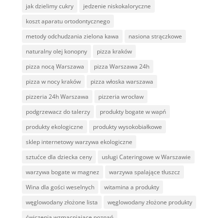
jak dzielimy cukry
jedzenie niskokaloryczne
koszt aparatu ortodontycznego
metody odchudzania zielona kawa
nasiona strączkowe
naturalny olej konopny
pizza kraków
pizza nocą Warszawa
pizza Warszawa 24h
pizza w nocy kraków
pizza włoska warszawa
pizzeria 24h Warszawa
pizzeria wrocław
podgrzewacz do talerzy
produkty bogate w wapń
produkty ekologiczne
produkty wysokobiałkowe
sklep internetowy warzywa ekologiczne
sztućce dla dziecka ceny
usługi Cateringowe w Warszawie
warzywa bogate w magnez
warzywa spalające tłuszcz
Wina dla gości weselnych
witamina a produkty
węglowodany złożone lista
węglowodany złożone produkty
ćwiczenia wzmacniające poznań