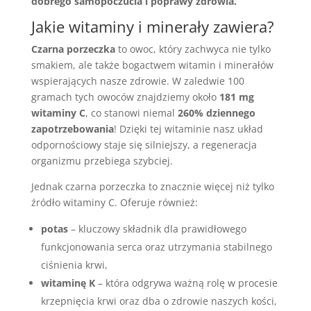
dobrego samopoczucia i poprawy zdrowia.
Jakie witaminy i minerały zawiera?
Czarna porzeczka
to owoc, który zachwyca nie tylko
smakiem, ale także bogactwem witamin i minerałów
wspierających nasze zdrowie. W zaledwie 100
gramach tych owoców znajdziemy około
181 mg
witaminy C
, co stanowi niemal
260% dziennego
zapotrzebowania
! Dzięki tej witaminie nasz układ
odpornościowy staje się silniejszy, a regeneracja
organizmu przebiega szybciej.
Jednak czarna porzeczka to znacznie więcej niż tylko
źródło witaminy C. Oferuje również:
potas
– kluczowy składnik dla prawidłowego
funkcjonowania serca oraz utrzymania stabilnego
ciśnienia krwi,
witaminę K
– która odgrywa ważną rolę w procesie
krzepnięcia krwi oraz dba o zdrowie naszych kości,