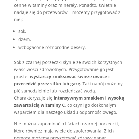
cenne witaminy oraz minerały. Ponadto, świetnie
nadaje się do przetworów – możemy przygotować z
niej:
sok,
dżem,
wzbogacone różnorodne desery.
Sok z czarnej porzeczki słynie ze swoich korzystnych
właściwości zdrowotnych. Przygotowanie go jest
proste:
wystarczy zmiksować świeże owoce i
przecedzić przez sitko lub gazę.
Taki napój możemy
pić samodzielnie lub rozcieńczać wodą.
Charakteryzuje się
intensywnym smakiem
i
wysoką
zawartością witaminy C
, co czyni go doskonałym
wsparciem dla naszego układu odpornościowego.
Nie można zapominać o liściach czarnej porzeczki,
które również mają wiele do zaoferowania. Z ich
pomocą możemy przygotować zdrowy napar