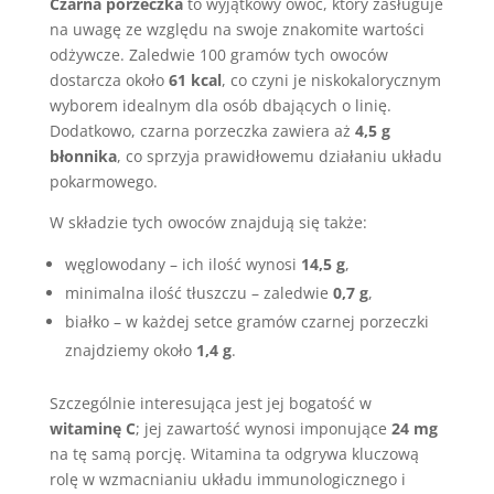
Czarna porzeczka
to wyjątkowy owoc, który zasługuje
na uwagę ze względu na swoje znakomite wartości
odżywcze. Zaledwie 100 gramów tych owoców
dostarcza około
61 kcal
, co czyni je niskokalorycznym
wyborem idealnym dla osób dbających o linię.
Dodatkowo, czarna porzeczka zawiera aż
4,5 g
błonnika
, co sprzyja prawidłowemu działaniu układu
pokarmowego.
W składzie tych owoców znajdują się także:
węglowodany – ich ilość wynosi
14,5 g
,
minimalna ilość tłuszczu – zaledwie
0,7 g
,
białko – w każdej setce gramów czarnej porzeczki
znajdziemy około
1,4 g
.
Szczególnie interesująca jest jej bogatość w
witaminę C
; jej zawartość wynosi imponujące
24 mg
na tę samą porcję. Witamina ta odgrywa kluczową
rolę w wzmacnianiu układu immunologicznego i