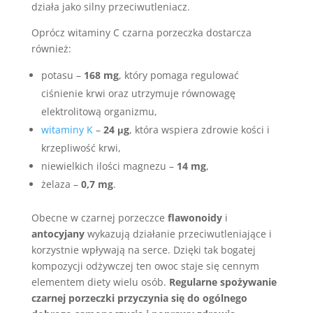
działa jako silny przeciwutleniacz.
Oprócz witaminy C czarna porzeczka dostarcza
również:
potasu –
168 mg
, który pomaga regulować
ciśnienie krwi oraz utrzymuje równowagę
elektrolitową organizmu,
witaminy K
–
24 μg
, która wspiera zdrowie kości i
krzepliwość krwi,
niewielkich ilości magnezu –
14 mg
,
żelaza –
0,7 mg
.
Obecne w czarnej porzeczce
flawonoidy
i
antocyjany
wykazują działanie przeciwutleniające i
korzystnie wpływają na serce. Dzięki tak bogatej
kompozycji odżywczej ten owoc staje się cennym
elementem diety wielu osób.
Regularne spożywanie
czarnej porzeczki przyczynia się do ogólnego