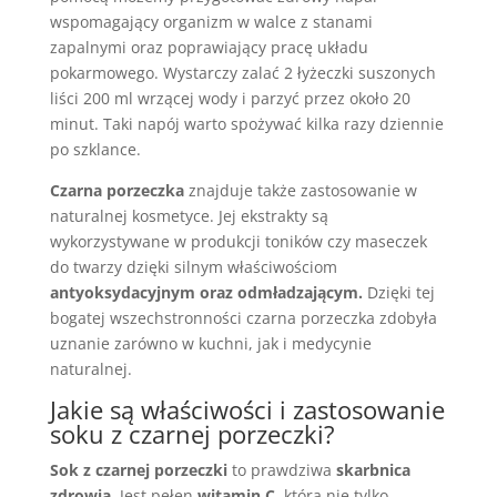
wspomagający organizm w walce z stanami
zapalnymi oraz poprawiający pracę układu
pokarmowego. Wystarczy zalać 2 łyżeczki suszonych
liści 200 ml wrzącej wody i parzyć przez około 20
minut. Taki napój warto spożywać kilka razy dziennie
po szklance.
Czarna porzeczka
znajduje także zastosowanie w
naturalnej kosmetyce. Jej ekstrakty są
wykorzystywane w produkcji toników czy maseczek
do twarzy dzięki silnym właściwościom
antyoksydacyjnym oraz odmładzającym.
Dzięki tej
bogatej wszechstronności czarna porzeczka zdobyła
uznanie zarówno w kuchni, jak i medycynie
naturalnej.
Jakie są właściwości i zastosowanie
soku z czarnej porzeczki?
Sok z czarnej porzeczki
to prawdziwa
skarbnica
zdrowia
. Jest pełen
witamin C
, która nie tylko