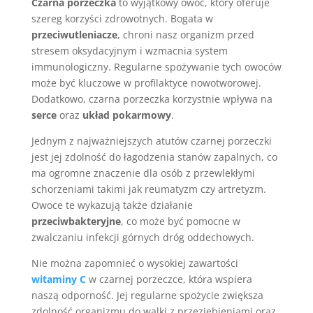
Czarna porzeczka
to wyjątkowy owoc, który oferuje
szereg korzyści zdrowotnych. Bogata w
przeciwutleniacze
, chroni nasz organizm przed
stresem oksydacyjnym i wzmacnia system
immunologiczny. Regularne spożywanie tych owoców
może być kluczowe w profilaktyce nowotworowej.
Dodatkowo, czarna porzeczka korzystnie wpływa na
serce
oraz
układ pokarmowy
.
Jednym z najważniejszych atutów czarnej porzeczki
jest jej zdolność do łagodzenia stanów zapalnych, co
ma ogromne znaczenie dla osób z przewlekłymi
schorzeniami takimi jak reumatyzm czy artretyzm.
Owoce te wykazują także działanie
przeciwbakteryjne
, co może być pomocne w
zwalczaniu infekcji górnych dróg oddechowych.
Nie można zapomnieć o wysokiej zawartości
witaminy C
w czarnej porzeczce, która wspiera
naszą odporność. Jej regularne spożycie zwiększa
zdolność organizmu do walki z przeziębieniami oraz