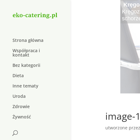
Cater
Elektr
Kręgo
Najle
Najsma
Krem 
Duolif
Organi
Elektro
Kręgoz
Czy wie
Lato to
W dzis
Suplem
dopiln
do lecz
schorz
pożywn
sałatki
który j
W dzisi
natura
Strona główna
Współpraca i
kontakt
Bez kategorii
Dieta
Inne tematy
Uroda
Zdrowie
image-1
Żywność
utworzone prze