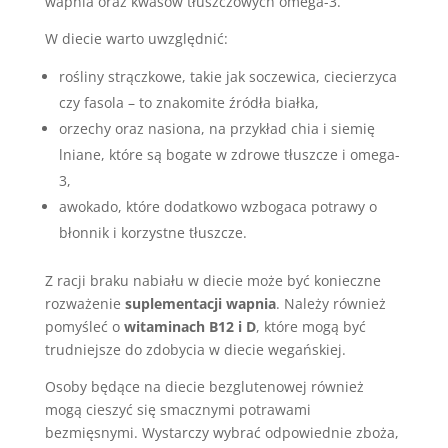
wapnia oraz kwasów tłuszczowych omega-3.
W diecie warto uwzględnić:
rośliny strączkowe, takie jak soczewica, ciecierzyca
czy fasola – to znakomite źródła białka,
orzechy oraz nasiona, na przykład chia i siemię
lniane, które są bogate w zdrowe tłuszcze i omega-
3,
awokado, które dodatkowo wzbogaca potrawy o
błonnik i korzystne tłuszcze.
Z racji braku nabiału w diecie może być konieczne
rozważenie
suplementacji wapnia
. Należy również
pomyśleć o
witaminach B12 i D
, które mogą być
trudniejsze do zdobycia w diecie wegańskiej.
Osoby będące na diecie bezglutenowej również
mogą cieszyć się smacznymi potrawami
bezmięsnymi. Wystarczy wybrać odpowiednie zboża,