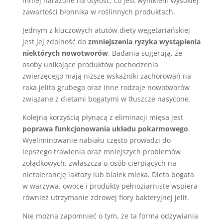
mniej narażone na otyłość, co jest wynikiem wysokiej
zawartości błonnika w roślinnych produktach.
Jednym z kluczowych atutów diety wegetariańskiej
jest jej zdolność do
zmniejszenia ryzyka wystąpienia
niektórych nowotworów
. Badania sugerują, że
osoby unikające produktów pochodzenia
zwierzęcego mają niższe wskaźniki zachorowań na
raka jelita grubego oraz inne rodzaje nowotworów
związane z dietami bogatymi w tłuszcze nasycone.
Kolejną korzyścią płynącą z eliminacji mięsa jest
poprawa funkcjonowania układu pokarmowego
.
Wyeliminowanie nabiału często prowadzi do
lepszego trawienia oraz mniejszych problemów
żołądkowych, zwłaszcza u osób cierpiących na
nietolerancję laktozy lub białek mleka. Dieta bogata
w warzywa, owoce i produkty pełnoziarniste wspiera
również utrzymanie zdrowej flory bakteryjnej jelit.
Nie można zapomnieć o tym, że ta forma odżywiania