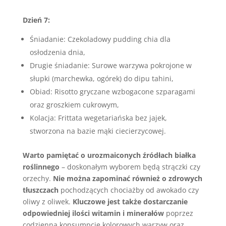
Dzień 7:
Śniadanie: Czekoladowy pudding chia dla
osłodzenia dnia,
Drugie śniadanie: Surowe warzywa pokrojone w
słupki (marchewka, ogórek) do dipu tahini,
Obiad: Risotto gryczane wzbogacone szparagami
oraz groszkiem cukrowym,
Kolacja: Frittata wegetariańska bez jajek,
stworzona na bazie mąki ciecierzycowej.
Warto pamiętać o urozmaiconych źródłach białka
roślinnego
– doskonałym wyborem będą strączki czy
orzechy.
Nie można zapominać również o zdrowych
tłuszczach
pochodzących chociażby od awokado czy
oliwy z oliwek.
Kluczowe jest także dostarczanie
odpowiedniej ilości witamin i minerałów
poprzez
codzienną konsumpcję kolorowych warzyw oraz