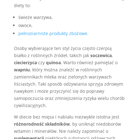
diety to:
świeże warzywa,
owoce,
pełnoziarniste produkty zbożowe
.
Osoby wybierające ten styl życia często czerpią
białko z roślinnych źródeł, takich jak
soczewica
,
ciecierzyca
czy
quinoa
. Warto również pamiętać o
wapniu
, który można znaleźć w roślinnych
zamiennikach mleka oraz zielonych warzywach
liściastych. Taki sposób odżywiania sprzyja zdrowym
nawykom i może przyczynić się do poprawy
samopoczucia oraz zmniejszenia ryzyka wielu chorób
cywilizacyjnych.
W diecie bez mięsa i nabiału niezwykle istotna jest
różnorodność składników
, by uniknąć niedoborów
witamin i minerałów. Nie należy zapominać o
suplementacji
niektórych substancji odżywczych,