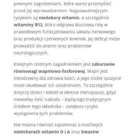
pewnymi zagrożeniami, które warto przemyśleć
przed jej wprowadzeniem. Najpoważniejszym
ryzykiem są
niedobory witamin
, a szczególnie
witaminy B12
, która odgrywa kluczową rolę w
prawidłowym funkcjonowaniu układu nerwowego
oraz produkcji czerwonych krwinek. Jej deficyt może
prowadzić do anemii oraz problemów
neurologicznych.
Kolejnym istotnym zagadnieniem jest
zaburzenie
równowagi wapniowo-fosforowej
. Wapń jest
nieodzowny dla zdrowia kości, a jego niskie spożycie
może skutkować ich osłabieniem. To szczególnie
dotyczy dzieci i kobiet w okresie menopauzy, gdyż
niewielka ilość nabiału – będącego tradycyjnym
źródłem tego składnika – zwiększa ryzyko
wystąpienia tych problemów.
Nie można również zapominać o możliwych
niedoborach witamin D i A
oraz
kwasów