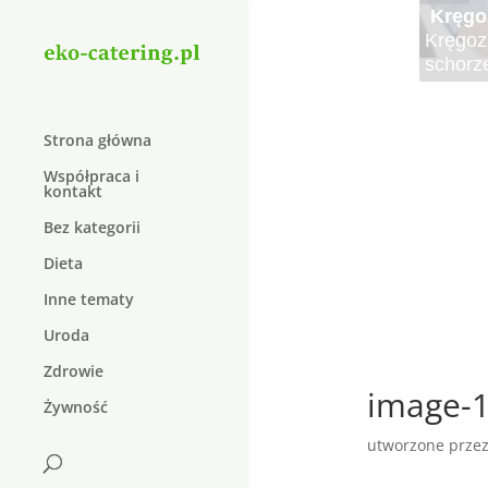
Cater
Elektr
Kręgo
Najle
Najsma
Krem 
Duolif
Organi
Elektro
Kręgoz
Czy wie
Lato to
W dzis
Suplem
dopiln
do lecz
schorz
pożywn
sałatki
który j
W dzisi
natura
Strona główna
Współpraca i
kontakt
Bez kategorii
Dieta
Inne tematy
Uroda
Zdrowie
image-1
Żywność
utworzone prze