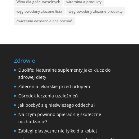
Wina dla gości weselnych
witamina a produkty
węglowodany złożone lista
węglowodany złożone produkty
ćwiczenia wzmacniające poznań
Zdrowie
Duolife: Naturalne suplementy jako klucz do
zdrowej diety
Zalecenia lekarskie przed urlopem
Ośrodek leczenia uzależnień
Jak pozbyć się nieświeżego oddechu?
Na czym powinno opierać się skuteczne
odchudzanie?
Zabiegi plastyczne nie tylko dla kobiet