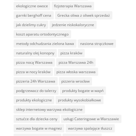
ekologiczne owoce
fizjoterapia Warszawa
garnki berghoff cena
Grecka oliwa z oliwek sprzedaż
jak dzielimy cukry
jedzenie niskokaloryczne
koszt aparatu ortodontycznego
metody odchudzania zielona kawa
nasiona strączkowe
naturalny olej konopny
pizza kraków
pizza nocą Warszawa
pizza Warszawa 24h
pizza w nocy kraków
pizza włoska warszawa
pizzeria 24h Warszawa
pizzeria wrocław
podgrzewacz do talerzy
produkty bogate w wapń
produkty ekologiczne
produkty wysokobiałkowe
sklep internetowy warzywa ekologiczne
sztućce dla dziecka ceny
usługi Cateringowe w Warszawie
warzywa bogate w magnez
warzywa spalające tłuszcz