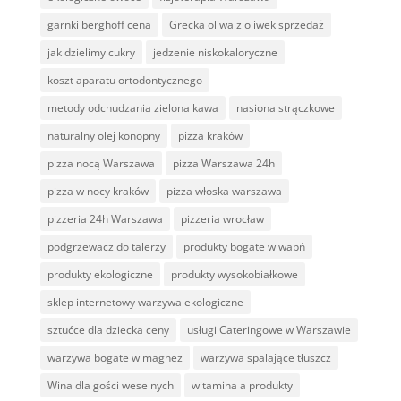
garnki berghoff cena
Grecka oliwa z oliwek sprzedaż
jak dzielimy cukry
jedzenie niskokaloryczne
koszt aparatu ortodontycznego
metody odchudzania zielona kawa
nasiona strączkowe
naturalny olej konopny
pizza kraków
pizza nocą Warszawa
pizza Warszawa 24h
pizza w nocy kraków
pizza włoska warszawa
pizzeria 24h Warszawa
pizzeria wrocław
podgrzewacz do talerzy
produkty bogate w wapń
produkty ekologiczne
produkty wysokobiałkowe
sklep internetowy warzywa ekologiczne
sztućce dla dziecka ceny
usługi Cateringowe w Warszawie
warzywa bogate w magnez
warzywa spalające tłuszcz
Wina dla gości weselnych
witamina a produkty