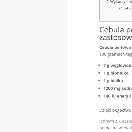
Wykorzystan
Jaki
Cebula p
zastosow
Cebula perłowa
100 gramach teg
7 g węglowod
1 g błonnika,
1 g białka,
1200 mg sodu
146 kJ energii 
Dzięki bogactwu
Jednym z kluczow
pomocna w zwalc