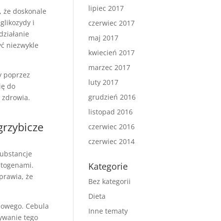
lipiec 2017
, że doskonale
glikozydy i
czerwiec 2017
działanie
maj 2017
yć niezwykle
kwiecień 2017
marzec 2017
y poprzez
luty 2017
ię do
grudzień 2016
 zdrowia.
listopad 2016
grzybicze
czerwiec 2016
czerwiec 2014
substancje
atogenami.
Kategorie
prawia, że
Bez kategorii
Dieta
mowego. Cebula
Inne tematy
ywanie tego