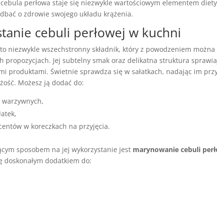
cebula perłowa staje się niezwykle wartościowym elementem diety 
adbać o zdrowie swojego układu krążenia.
tanie cebuli perłowej w kuchni
to niezwykle wszechstronny składnik, który z powodzeniem można
h propozycjach. Jej subtelny smak oraz delikatna struktura sprawiaj
ymi produktami. Świetnie sprawdza się w sałatkach, nadając im pr
żość. Możesz ją dodać do:
warzywnych,
atek,
centów w koreczkach na przyjęcia.
ącym sposobem na jej wykorzystanie jest
marynowanie cebuli perł
się doskonałym dodatkiem do: