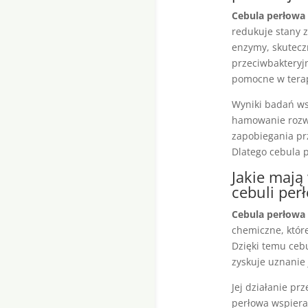
Cebula perłowa
redukuje stany z
enzymy, skutecz
przeciwbakteryj
pomocne w terapi
Wyniki badań ws
hamowanie rozwoj
zapobiegania pr
Dlatego cebula 
Jakie mają
cebuli per
Cebula perłowa
chemiczne, któr
Dzięki temu cebu
zyskuje uznanie
Jej działanie p
perłowa wspiera