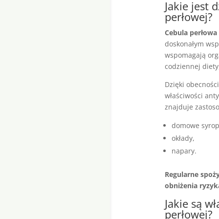
Jakie jest
perłowej?
Cebula perłowa
doskonałym wspa
wspomagają orga
codziennej diet
Dzięki obecności
właściwości anty
znajduje zastoso
domowe syrop
okłady,
napary.
Regularne spoży
obniżenia ryzyka
Jakie są w
perłowej?