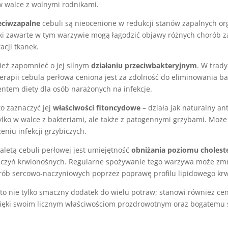
 walce z wolnymi rodnikami.
eciwzapalne
cebuli są nieocenione w redukcji stanów zapalnych o
ki zawarte w tym warzywie mogą łagodzić objawy różnych chorób z
acji tkanek.
eż zapomnieć o jej silnym
działaniu przeciwbakteryjnym
. W trady
terapii cebula perłowa ceniona jest za zdolność do eliminowania bak
ntem diety dla osób narażonych na infekcje.
o zaznaczyć jej
właściwości fitoncydowe
– działa jak naturalny ant
lko w walce z bakteriami, ale także z patogennymi grzybami. Może
eniu infekcji grzybiczych.
zaletą cebuli perłowej jest umiejętność
obniżania poziomu cholest
aczyń krwionośnych. Regularne spożywanie tego warzywa może zmn
rób sercowo-naczyniowych poprzez poprawę profilu lipidowego krw
to nie tylko smaczny dodatek do wielu potraw; stanowi również ce
zięki swoim licznym właściwościom prozdrowotnym oraz bogatemu 