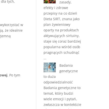
dla tych,
zasady,
efekty i zdrowe
przepisy na co dzień
Dieta SIRT, znana jako
plan żywieniowy
 wykorzystać w
oparty na produktach
ą, że idealnie
aktywujących sirtuiny,
zyjemną
staje się coraz bardziej
popularna wśród osób
pragnących schudnąć
…
Badania
genetyczne
owej
. Po tym
to duża
odpowiedzialność
Badania genetyczne to
temat, który budzi
wiele emocji i pytań,
zwłaszcza w kontekście