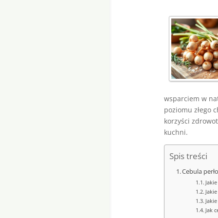
wsparciem w nat
poziomu złego ch
korzyści zdrowo
kuchni.
Spis treści
Cebula perł
Jaki
Jaki
Jaki
Jak 