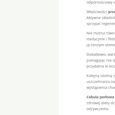
odpornościowy w
Właściwości
prz
Aktywne składni
sprzyjać regener
Nie można równi
medycynie i fito
ją cennym eleme
Dodatkowo, wart
pomagając nie ty
przydatna w lecz
Kolejną istotną 
uszczelniania n
wystąpienia cho
Cebula perłowa
zdrowej diety d
odżywczemu.