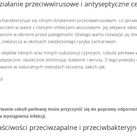
 działanie przeciwwirusowe i antyseptyczne c
charakteryzuje się silnym działaniem przeciwwirusowym, co sprawi
rciem w walce z różnymi infekcjami wirusowymi. Jej aktywne skład
nizm w obronie przed patogenami. Dlatego warto rozważyć jej do
y, zwłaszcza w okresach zwiększonego ryzyka zachorowań.
 olejków lotnych oraz innych substancji czynnych, cebula perłowa
septyczne, skutecznie eliminując bakterie i wirusy. Z tego powodu 
wanie w naturalnych metodach leczenia, takich jak:
y,
wanie cebuli perłowej może przyczynić się do poprawy odpornoś
 wystąpienia infekcji.
łaściwości przeciwzapalne i przeciwbakteryjn