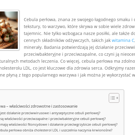
Cebula perłowa, znana ze swojego łagodnego smaku i d
tekstury, to warzywo, które skrywa w sobie wiele zdro
tajemnic. Nie tylko wzbogaca nasze posiłki, ale także d
cennych składników odżywczych, takich jak
witamina C
minerały. Badania potwierdzają jej działanie przeciww
przeciwbakteryjne i przeciwzapalne, co czyni ją nieoc
uralnych metodach leczenia. Co więcej, cebula perłowa ma zdolno
olesterolu LDL, co jest kluczowe dla zdrowia serca. Odkryjmy razem
tne płyną z tego popularnego warzywa i jak można je wykorzystać 
owa – właściwości zdrowotne i zastosowanie
e jest działanie przeciwwirusowe i antyseptyczne cebuli perłowej?
e są właściwości przeciwzapalne i przeciwbakteryjne cebuli perłowej?
e mają właściwości fitoncydowe i działanie przeciwgrzybicze cebuli perłowej?
cebula perłowa obniża cholesterol LDL i uszczelnia naczynia krwionośne?