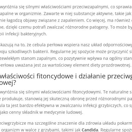
wyróżnia się silnymi właściwościami przeciwzapalnymi, co sprawia
apalne w organizmie. Zawarte w niej substancje aktywne, takie jak 
nie łagodzą objawy związane z zapaleniem. Co więcej, ma również 
ne, dzięki czemu potrafi zwalczać różnorodne patogeny. To może b
i infekcji bakteryjnych.
kazują na to, że cebula perłowa wspiera nasz układ odpornościow
u szkodliwych bakterii. Regularne jej spożycie może przyczynić s
zewlekłym stanom zapalnym, co pozytywnie wpływa na ogólny stan
perłowa uważana jest za wartościowy element diety prozdrowotnej.
 właściwości fitoncydowe i działanie przeciw
łowej?
wyróżnia się silnymi właściwościami fitoncydowymi. Te naturalne 
e produkuje, stanowią jej skuteczną obronę przed różnorodnymi p
la ta jest bardzo efektywna w zwalczaniu infekcji grzybiczych, co s
 jako cenny składnik w medycynie ludowej.
rzeciwgrzybicze ma szczególne znaczenie dla zdrowia układu pokar
 organizm w walce z grzybami, takimi jak
Candida
. Regularne spoż