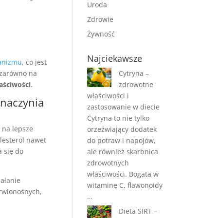
Uroda
Zdrowie
Żywność
Najciekawsze
anizmu
, co jest
 zarówno na
Cytryna –
aściwości
.
zdrowotne
właściwości i
 naczynia
zastosowanie w diecie
Cytryna to nie tylko
ę na lepsze
orzeźwiający dodatek
lesterol nawet
do potraw i napojów,
 się do
ale również skarbnica
zdrowotnych
właściwości. Bogata w
iałanie
witaminę C, flawonoidy
krwionośnych,
…
Dieta SIRT –