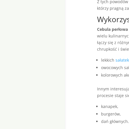
Z tych powodów 
którzy pragną z
Wykorzys
Cebula perłowa
wielu kulinarnyc
łączy się z różn
chrupkość i świe
lekkich
sałatek
owocowych sał
kolorowych ak
Innym interesuj
procesie staje 
kanapek,
burgerów,
dań głównych.