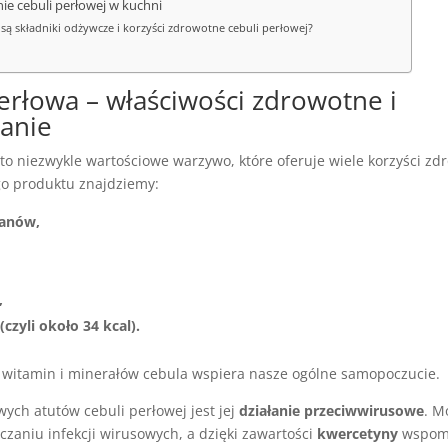
ie cebuli perłowej w kuchni
e są składniki odżywcze i korzyści zdrowotne cebuli perłowej?
erłowa – właściwości zdrowotne i
anie
to niezwykle wartościowe warzywo, które oferuje wiele korzyści z
o produktu znajdziemy:
anów,
,
(czyli około 34 kcal).
 witamin i minerałów cebula wspiera nasze ogólne samopoczucie.
ych atutów cebuli perłowej jest jej
działanie przeciwwirusowe
. M
zaniu infekcji wirusowych, a dzięki zawartości
kwercetyny
wspom