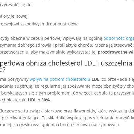
zyczynić się do:
lory jelitowej,
rozwojowi szkodliwych drobnoustrojów.
ncydy obecne w cebuli perłowej wpływają na ogólną
odporność org
rzymania dobrego zdrowia i profilaktyki chorób. Można ją stosować
o przetworzeniu, aby maksymalnie wykorzystać jej
prozdrowotne wł
 perłowa obniża cholesterol LDL i uszczelnia
e?
ma pozytywny
wpływ na poziom cholesterolu
LDL
, co przekłada si
adania sugerują, że regularne jej spożywanie może obniżyć zły cho
borykających się z tym problemem. Co więcej, cebula ta przyczynia
 cholesterolu
HDL
o
30%
.
Kluczowe są tu związki siarkowe oraz flawonoidy, które wykazują dz
 przeciwutleniające. Te składniki wspierają uszczelnianie naczyń 
 zmniejsza ryzyko wystąpienia chorób sercowo-naczyniowych.