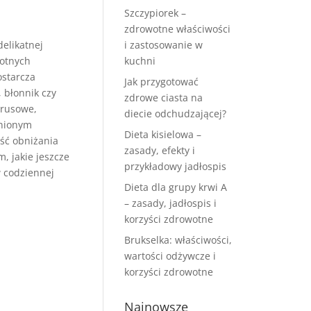
Szczypiorek –
zdrowotne właściwości
elikatnej
i zastosowanie w
wotnych
kuchni
ostarcza
Jak przygotować
, błonnik czy
zdrowe ciasta na
irusowe,
diecie odchudzającej?
enionym
Dieta kisielowa –
ść obniżania
zasady, efekty i
, jakie jeszcze
przykładowy jadłospis
w codziennej
Dieta dla grupy krwi A
– zasady, jadłospis i
korzyści zdrowotne
Brukselka: właściwości,
wartości odżywcze i
korzyści zdrowotne
Najnowsze