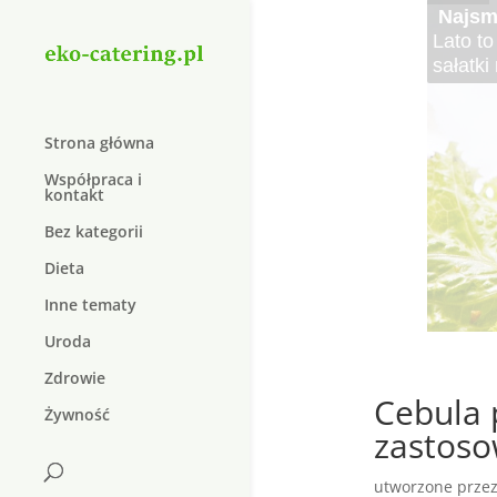
Cater
Elektr
Kręgo
Najle
Najsma
Krem 
Duolif
Organi
Elektro
Kręgoz
Czy wie
Lato to
W dzis
Suplem
dopiln
do lecz
schorz
pożywn
sałatki
który j
W dzisi
natura
Strona główna
Współpraca i
kontakt
Bez kategorii
Dieta
Inne tematy
Uroda
Zdrowie
Cebula 
Żywność
zastoso
utworzone prze