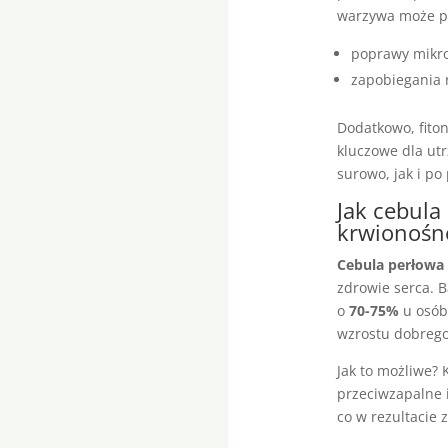
warzywa może pr
poprawy mikrof
zapobiegania 
Dodatkowo, fito
kluczowe dla ut
surowo, jak i p
Jak cebula
krwionośn
Cebula perłowa
zdrowie serca. B
o
70-75%
u osób 
wzrostu dobrego
Jak to możliwe? 
przeciwzapalne i
co w rezultacie