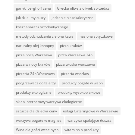
garnki berghoff cena
Grecka oliwa z oliwek sprzedaż
jak dzielimy cukry
jedzenie niskokaloryczne
koszt aparatu ortodontycznego
metody odchudzania zielona kawa
nasiona strączkowe
naturalny olej konopny
pizza kraków
pizza nocą Warszawa
pizza Warszawa 24h
pizza w nocy kraków
pizza włoska warszawa
pizzeria 24h Warszawa
pizzeria wrocław
podgrzewacz do talerzy
produkty bogate w wapń
produkty ekologiczne
produkty wysokobiałkowe
sklep internetowy warzywa ekologiczne
sztućce dla dziecka ceny
usługi Cateringowe w Warszawie
warzywa bogate w magnez
warzywa spalające tłuszcz
Wina dla gości weselnych
witamina a produkty