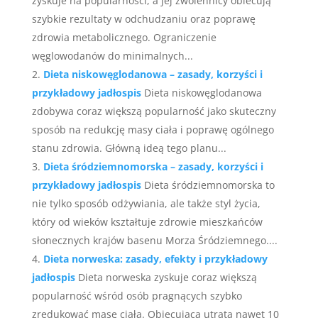
zyskuje na popularności, a jej zwolennicy obiecują
szybkie rezultaty w odchudzaniu oraz poprawę
zdrowia metabolicznego. Ograniczenie
węglowodanów do minimalnych...
Dieta niskowęglodanowa – zasady, korzyści i
przykładowy jadłospis
Dieta niskowęglodanowa
zdobywa coraz większą popularność jako skuteczny
sposób na redukcję masy ciała i poprawę ogólnego
stanu zdrowia. Główną ideą tego planu...
Dieta śródziemnomorska – zasady, korzyści i
przykładowy jadłospis
Dieta śródziemnomorska to
nie tylko sposób odżywiania, ale także styl życia,
który od wieków kształtuje zdrowie mieszkańców
słonecznych krajów basenu Morza Śródziemnego....
Dieta norweska: zasady, efekty i przykładowy
jadłospis
Dieta norweska zyskuje coraz większą
popularność wśród osób pragnących szybko
zredukować masę ciała. Obiecująca utrata nawet 10