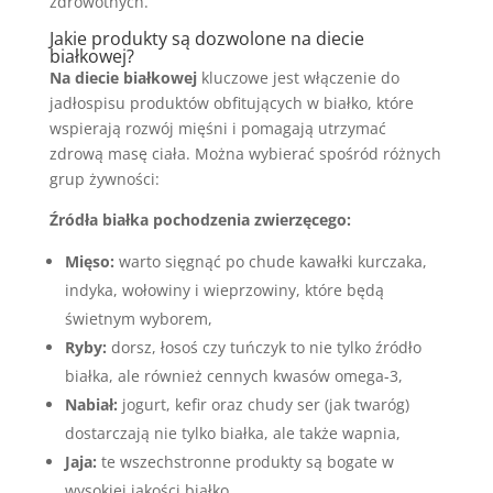
zdrowotnych.
Jakie produkty są dozwolone na diecie
białkowej?
Na diecie białkowej
kluczowe jest włączenie do
jadłospisu produktów obfitujących w białko, które
wspierają rozwój mięśni i pomagają utrzymać
zdrową masę ciała. Można wybierać spośród różnych
grup żywności:
Źródła białka pochodzenia zwierzęcego:
Mięso:
warto sięgnąć po chude kawałki kurczaka,
indyka, wołowiny i wieprzowiny, które będą
świetnym wyborem,
Ryby:
dorsz, łosoś czy tuńczyk to nie tylko źródło
białka, ale również cennych kwasów omega-3,
Nabiał:
jogurt, kefir oraz chudy ser (jak twaróg)
dostarczają nie tylko białka, ale także wapnia,
Jaja:
te wszechstronne produkty są bogate w
wysokiej jakości białko.