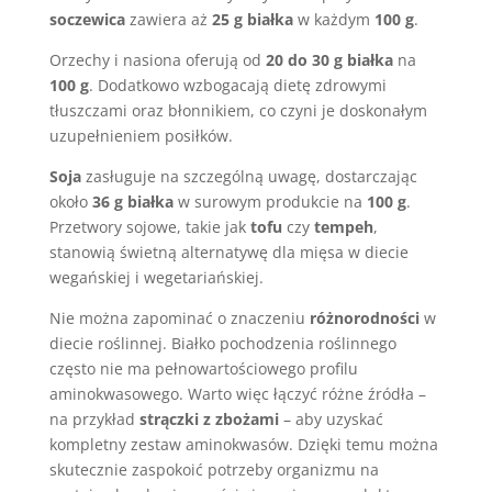
soczewica
zawiera aż
25 g białka
w każdym
100 g
.
Orzechy i nasiona oferują od
20 do 30 g białka
na
100 g
. Dodatkowo wzbogacają dietę zdrowymi
tłuszczami oraz błonnikiem, co czyni je doskonałym
uzupełnieniem posiłków.
Soja
zasługuje na szczególną uwagę, dostarczając
około
36 g białka
w surowym produkcie na
100 g
.
Przetwory sojowe, takie jak
tofu
czy
tempeh
,
stanowią świetną alternatywę dla mięsa w diecie
wegańskiej i wegetariańskiej.
Nie można zapominać o znaczeniu
różnorodności
w
diecie roślinnej. Białko pochodzenia roślinnego
często nie ma pełnowartościowego profilu
aminokwasowego. Warto więc łączyć różne źródła –
na przykład
strączki z zbożami
– aby uzyskać
kompletny zestaw aminokwasów. Dzięki temu można
skutecznie zaspokoić potrzeby organizmu na