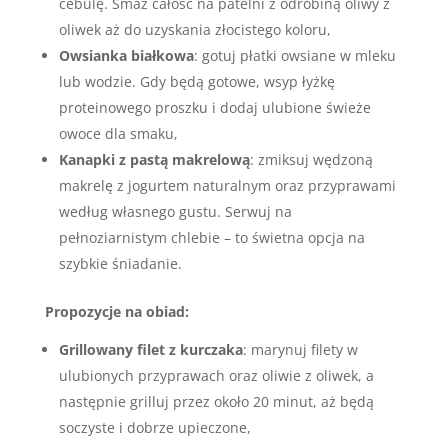
cebulę. Smaż całość na patelni z odrobiną oliwy z
oliwek aż do uzyskania złocistego koloru,
Owsianka białkowa
: gotuj płatki owsiane w mleku
lub wodzie. Gdy będą gotowe, wsyp łyżkę
proteinowego proszku i dodaj ulubione świeże
owoce dla smaku,
Kanapki z pastą makrelową
: zmiksuj wędzoną
makrelę z jogurtem naturalnym oraz przyprawami
według własnego gustu. Serwuj na
pełnoziarnistym chlebie – to świetna opcja na
szybkie śniadanie.
Propozycje na obiad:
Grillowany filet z kurczaka
: marynuj filety w
ulubionych przyprawach oraz oliwie z oliwek, a
następnie grilluj przez około 20 minut, aż będą
soczyste i dobrze upieczone,