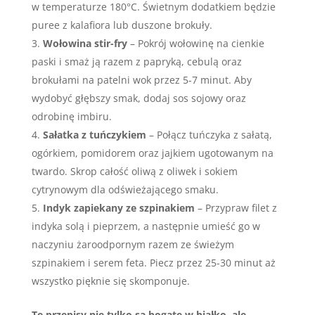
w temperaturze 180°C. Świetnym dodatkiem będzie
puree z kalafiora lub duszone brokuły.
Wołowina stir-fry
– Pokrój wołowinę na cienkie
paski i smaż ją razem z papryką, cebulą oraz
brokułami na patelni wok przez 5-7 minut. Aby
wydobyć głębszy smak, dodaj sos sojowy oraz
odrobinę imbiru.
Sałatka z tuńczykiem
– Połącz tuńczyka z sałatą,
ogórkiem, pomidorem oraz jajkiem ugotowanym na
twardo. Skrop całość oliwą z oliwek i sokiem
cytrynowym dla odświeżającego smaku.
Indyk zapiekany ze szpinakiem
– Przypraw filet z
indyka solą i pieprzem, a następnie umieść go w
naczyniu żaroodpornym razem ze świeżym
szpinakiem i serem feta. Piecz przez 25-30 minut aż
wszystko pięknie się skomponuje.
Te przepisy nie tylko są bogate w białko, ale