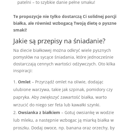
patelni – to szybkie danie pełne smaku!
Te propozycje nie tylko dostarczą Ci solidnej porcji
białka, ale również wzbogacą Twoją dietę o pyszne
smaki!
Jakie są przepisy na śniadanie?
Na diecie białkowej można odkryć wiele pysznych
pomysłów na sycące śniadania, które jednocześnie
dostarczają cennych wartości odżywczych. Oto kilka
inspiracji:
Omlet
– Przyrządź omlet na oliwie, dodając
ulubione warzywa, takie jak szpinak, pomidory czy
papryka. Aby zwiększyć zawartość białka, warto
wrzucić do niego ser feta lub kawałki szynki.
Owsianka z białkiem
– Gotuj owsiankę w wodzie
lub mleku, a następnie wzbogac ją miarką białka w
proszku. Dodaj owoce, np. banana oraz orzechy, by