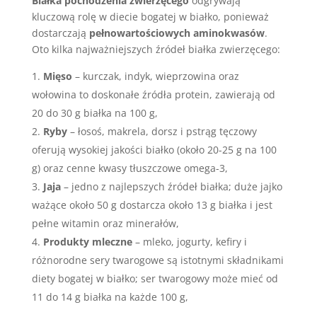
Białka pochodzenia zwierzęcego
odgrywają
kluczową rolę w diecie bogatej w białko, ponieważ
dostarczają
pełnowartościowych aminokwasów
.
Oto kilka najważniejszych źródeł białka zwierzęcego:
Mięso
– kurczak, indyk, wieprzowina oraz
wołowina to doskonałe źródła protein, zawierają od
20 do 30 g białka na 100 g,
Ryby
– łosoś, makrela, dorsz i pstrąg tęczowy
oferują wysokiej jakości białko (około 20-25 g na 100
g) oraz cenne kwasy tłuszczowe omega-3,
Jaja
– jedno z najlepszych źródeł białka; duże jajko
ważące około 50 g dostarcza około 13 g białka i jest
pełne witamin oraz minerałów,
Produkty mleczne
– mleko, jogurty, kefiry i
różnorodne sery twarogowe są istotnymi składnikami
diety bogatej w białko; ser twarogowy może mieć od
11 do 14 g białka na każde 100 g,