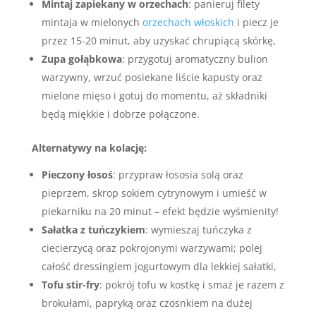
Mintaj zapiekany w orzechach
: panieruj filety
mintaja w mielonych
orzechach włoskich
i piecz je
przez 15-20 minut, aby uzyskać chrupiącą skórkę,
Zupa gołąbkowa
: przygotuj aromatyczny bulion
warzywny, wrzuć posiekane liście kapusty oraz
mielone mięso i gotuj do momentu, aż składniki
będą miękkie i dobrze połączone.
Alternatywy na kolację:
Pieczony łosoś
: przypraw łososia solą oraz
pieprzem, skrop sokiem cytrynowym i umieść w
piekarniku na 20 minut – efekt będzie wyśmienity!
Sałatka z tuńczykiem
: wymieszaj tuńczyka z
ciecierzycą oraz pokrojonymi warzywami; polej
całość dressingiem jogurtowym dla lekkiej sałatki,
Tofu stir-fry
: pokrój tofu w kostkę i smaż je razem z
brokułami, papryką oraz czosnkiem na dużej