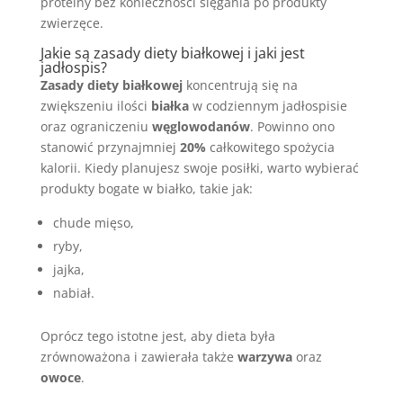
proteiny bez konieczności sięgania po produkty
zwierzęce.
Jakie są zasady diety białkowej i jaki jest
jadłospis?
Zasady diety białkowej
koncentrują się na
zwiększeniu ilości
białka
w codziennym jadłospisie
oraz ograniczeniu
węglowodanów
. Powinno ono
stanowić przynajmniej
20%
całkowitego spożycia
kalorii. Kiedy planujesz swoje posiłki, warto wybierać
produkty bogate w białko, takie jak:
chude mięso,
ryby,
jajka,
nabiał.
Oprócz tego istotne jest, aby dieta była
zrównoważona i zawierała także
warzywa
oraz
owoce
.