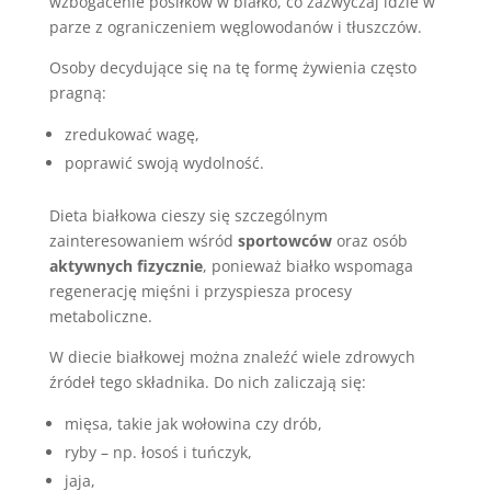
wzbogacenie posiłków w białko, co zazwyczaj idzie w
parze z ograniczeniem węglowodanów i tłuszczów.
Osoby decydujące się na tę formę żywienia często
pragną:
zredukować wagę,
poprawić swoją wydolność.
Dieta białkowa cieszy się szczególnym
zainteresowaniem wśród
sportowców
oraz osób
aktywnych fizycznie
, ponieważ białko wspomaga
regenerację mięśni i przyspiesza procesy
metaboliczne.
W diecie białkowej można znaleźć wiele zdrowych
źródeł tego składnika. Do nich zaliczają się:
mięsa, takie jak wołowina czy drób,
ryby – np. łosoś i tuńczyk,
jaja,