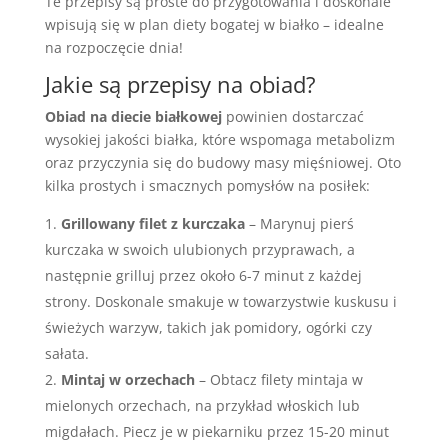
Te przepisy są proste do przygotowania i doskonale
wpisują się w plan diety bogatej w białko – idealne
na rozpoczęcie dnia!
Jakie są przepisy na obiad?
Obiad na diecie białkowej
powinien dostarczać
wysokiej jakości białka, które wspomaga metabolizm
oraz przyczynia się do budowy masy mięśniowej. Oto
kilka prostych i smacznych pomysłów na posiłek:
Grillowany filet z kurczaka
– Marynuj pierś
kurczaka w swoich ulubionych przyprawach, a
następnie grilluj przez około 6-7 minut z każdej
strony. Doskonale smakuje w towarzystwie kuskusu i
świeżych warzyw, takich jak pomidory, ogórki czy
sałata.
Mintaj w orzechach
– Obtacz filety mintaja w
mielonych orzechach, na przykład włoskich lub
migdałach. Piecz je w piekarniku przez 15-20 minut