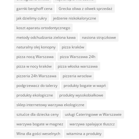
garnki berghoff cena
Grecka oliwa z oliwek sprzedaż
jak dzielimy cukry
jedzenie niskokaloryczne
koszt aparatu ortodontycznego
metody odchudzania zielona kawa
nasiona strączkowe
naturalny olej konopny
pizza kraków
pizza nocą Warszawa
pizza Warszawa 24h
pizza w nocy kraków
pizza włoska warszawa
pizzeria 24h Warszawa
pizzeria wrocław
podgrzewacz do talerzy
produkty bogate w wapń
produkty ekologiczne
produkty wysokobiałkowe
sklep internetowy warzywa ekologiczne
sztućce dla dziecka ceny
usługi Cateringowe w Warszawie
warzywa bogate w magnez
warzywa spalające tłuszcz
Wina dla gości weselnych
witamina a produkty