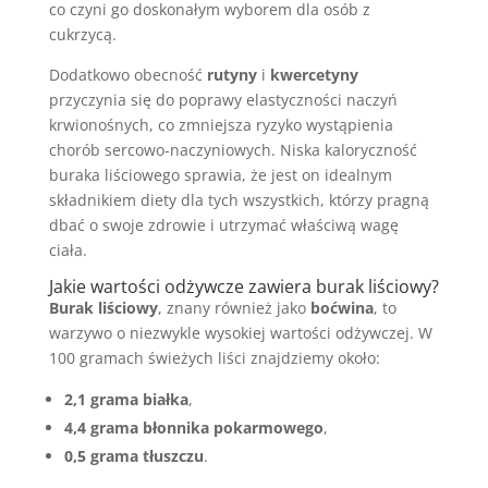
co czyni go doskonałym wyborem dla osób z
cukrzycą.
Dodatkowo obecność
rutyny
i
kwercetyny
przyczynia się do poprawy elastyczności naczyń
krwionośnych, co zmniejsza ryzyko wystąpienia
chorób sercowo-naczyniowych. Niska kaloryczność
buraka liściowego sprawia, że jest on idealnym
składnikiem diety dla tych wszystkich, którzy pragną
dbać o swoje zdrowie i utrzymać właściwą wagę
ciała.
Jakie wartości odżywcze zawiera burak liściowy?
Burak liściowy
, znany również jako
boćwina
, to
warzywo o niezwykle wysokiej wartości odżywczej. W
100 gramach świeżych liści znajdziemy około:
2,1 grama białka
,
4,4 grama błonnika pokarmowego
,
0,5 grama tłuszczu
.