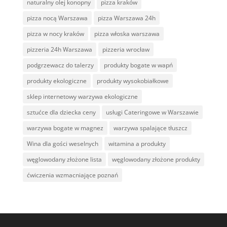
naturalny olej konopny
pizza kraków
pizza nocą Warszawa
pizza Warszawa 24h
pizza w nocy kraków
pizza włoska warszawa
pizzeria 24h Warszawa
pizzeria wrocław
podgrzewacz do talerzy
produkty bogate w wapń
produkty ekologiczne
produkty wysokobiałkowe
sklep internetowy warzywa ekologiczne
sztućce dla dziecka ceny
usługi Cateringowe w Warszawie
warzywa bogate w magnez
warzywa spalające tłuszcz
Wina dla gości weselnych
witamina a produkty
węglowodany złożone lista
węglowodany złożone produkty
ćwiczenia wzmacniające poznań