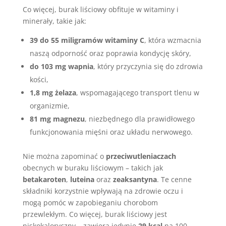
Co więcej, burak liściowy obfituje w witaminy i
minerały, takie jak:
39 do 55 miligramów witaminy C
, która wzmacnia
naszą odporność oraz poprawia kondycję skóry,
do 103 mg wapnia
, który przyczynia się do zdrowia
kości,
1,8 mg żelaza
, wspomagającego transport tlenu w
organizmie,
81 mg magnezu
, niezbędnego dla prawidłowego
funkcjonowania mięśni oraz układu nerwowego.
Nie można zapominać o
przeciwutleniaczach
obecnych w buraku liściowym – takich jak
betakaroten
,
luteina
oraz
zeaksantyna
. Te cenne
składniki korzystnie wpływają na zdrowie oczu i
mogą pomóc w zapobieganiu chorobom
przewlekłym. Co więcej, burak liściowy jest
niskokaloryczny – zawiera jedynie
29 kcal
na 100