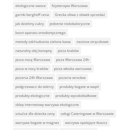
ekologiczne owoce
fizjoterapia Warszawa
garnki berghoff cena
Grecka oliwa z oliwek sprzedaż
jak dzielimy cukry
jedzenie niskokaloryczne
koszt aparatu ortodontycznego
metody odchudzania zielona kawa
nasiona strączkowe
naturalny olej konopny
pizza kraków
pizza nocą Warszawa
pizza Warszawa 24h
pizza w nocy kraków
pizza włoska warszawa
pizzeria 24h Warszawa
pizzeria wrocław
podgrzewacz do talerzy
produkty bogate w wapń
produkty ekologiczne
produkty wysokobiałkowe
sklep internetowy warzywa ekologiczne
sztućce dla dziecka ceny
usługi Cateringowe w Warszawie
warzywa bogate w magnez
warzywa spalające tłuszcz