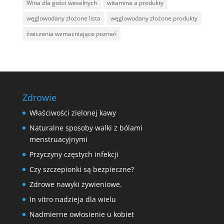
Wina dla gości weselnych
witamina a produkty
węglowodany złożone lista
węglowodany złożone produkty
ćwiczenia wzmacniające poznań
Zdrowie
Właściwości zielonej kawy
Naturalne sposoby walki z bólami
menstruacyjnymi
Przyczyny częstych infekcji
Czy szczepionki są bezpieczne?
Zdrowe nawyki żywieniowe.
In vitro nadzieja dla wielu
Nadmierne owłosienie u kobiet