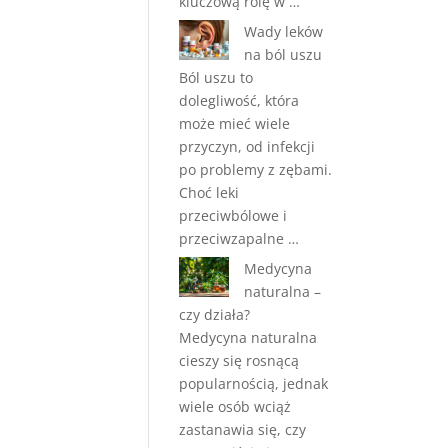
kluczową rolę w …
Wady leków
na ból uszu
Ból uszu to
dolegliwość, która
może mieć wiele
przyczyn, od infekcji
po problemy z zębami.
Choć leki
przeciwbólowe i
przeciwzapalne …
Medycyna
naturalna –
czy działa?
Medycyna naturalna
cieszy się rosnącą
popularnością, jednak
wiele osób wciąż
zastanawia się, czy