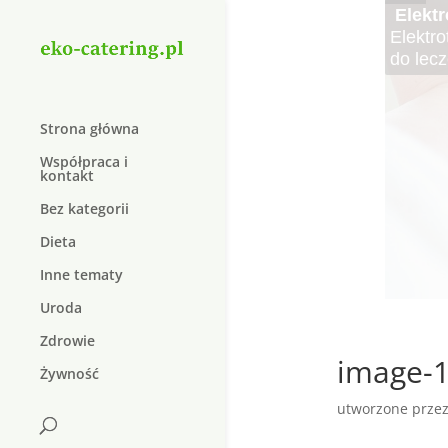
Cater
Elektr
Kręgo
Najle
Najsma
Krem 
Duolif
Organi
Elektro
Kręgoz
Czy wie
Lato to
W dzis
Suplem
dopiln
do lecz
schorz
pożywn
sałatki
który j
W dzisi
natura
Strona główna
Współpraca i
kontakt
Bez kategorii
Dieta
Inne tematy
Uroda
Zdrowie
image-1
Żywność
utworzone prze